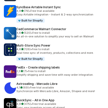
SyncBase Airtable Instant Sync
/ 5 tähteä
4,9
(79)
•
Free trial available
79 arvostelua yhteensä
Easy Airtable integration - Instant & 2-way synchronization
Built for Shopify
CedCommerce Walmart Connector
/ 5 tähteä
4,8
(520)
•
Free to install
520 arvostelua yhteensä
An all-in-one solution to simplify your way to sell on Walmart
Multi‑Store Sync Power
/ 5 tähteä
4,6
(126)
•
Free to install
126 arvostelua yhteensä
Real-time sync of inventory, products, collections and more.
Built for Shopify
FedEx ‑ Create shipping labels
/ 5 tähteä
2,5
(7)
•
Free to install
7 arvostelua yhteensä
Simplify shipping and save time with easy order integration.
Astroselling ‑ Mercado Libre
/ 5 tähteä
4,1
(69)
•
Free trial available
69 arvostelua yhteensä
Synchronize with Mercado Libre, Amazon, Shopee and more!
QuickSync ‑ All in One App
/ 5 tähteä
4,9
(475)
•
Free trial available
475 arvostelua yhteensä
Sync your inventory across all stores!