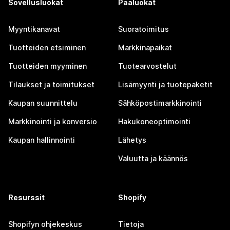
Sovellusluokat
Pääluokat
Myyntikanavat
Suoratoimitus
Tuotteiden etsiminen
Markkinapaikat
Tuotteiden myyminen
Tuotearvostelut
Tilaukset ja toimitukset
Lisämyynti ja tuotepaketit
Kaupan suunnittelu
Sähköpostimarkkinointi
Markkinointi ja konversio
Hakukoneoptimointi
Kaupan hallinnointi
Lähetys
Valuutta ja käännös
Resurssit
Shopify
Shopifyn ohjekeskus
Tietoja