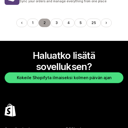
Sync your orders and manage everything from one place
1
2
3
4
5
25
Haluatko lisätä
sovelluksen?
Kokeile Shopifyta ilmaiseksi kolmen päivän ajan