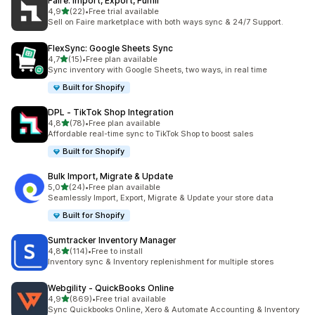
Faire: Import, Export, Fulfill
/ 5 tähteä
4,9
(22)
•
Free trial available
22 arvostelua yhteensä
Sell on Faire marketplace with both ways sync & 24/7 Support.
FlexSync: Google Sheets Sync
/ 5 tähteä
4,7
(15)
•
Free plan available
15 arvostelua yhteensä
Sync inventory with Google Sheets, two ways, in real time
Built for Shopify
DPL ‑ TikTok Shop Integration
/ 5 tähteä
4,8
(78)
•
Free plan available
78 arvostelua yhteensä
Affordable real-time sync to TikTok Shop to boost sales
Built for Shopify
Bulk Import, Migrate & Update
/ 5 tähteä
5,0
(24)
•
Free plan available
24 arvostelua yhteensä
Seamlessly Import, Export, Migrate & Update your store data
Built for Shopify
Sumtracker Inventory Manager
/ 5 tähteä
4,8
(114)
•
Free to install
114 arvostelua yhteensä
Inventory sync & Inventory replenishment for multiple stores
Webgility ‑ QuickBooks Online
/ 5 tähteä
4,9
(869)
•
Free trial available
869 arvostelua yhteensä
Sync Quickbooks Online, Xero & Automate Accounting & Inventory