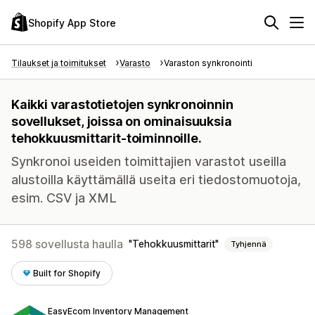
Shopify App Store
Tilaukset ja toimitukset
Varasto
Varaston synkronointi
Kaikki varastotietojen synkronoinnin
sovellukset, joissa on ominaisuuksia
tehokkuusmittarit-toiminnoille.
Synkronoi useiden toimittajien varastot useilla
alustoilla käyttämällä useita eri tiedostomuotoja,
esim. CSV ja XML
598 sovellusta haulla
Tehokkuusmittarit
Tyhjennä
Built for Shopify
EasyEcom Inventory Management