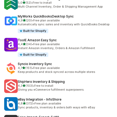
/ 5 tähteä
5,0
(52)
•
Free to install
52 arvostelua yhteensä
Multi Channel Inventory, Order & Shipping Management App
MyWorks QuickBooksDesktop Sync
/ 5 tähteä
4,9
(20)
•
Free plan available
20 arvostelua yhteensä
Automatically sync sales and inventory with QuickBooks Desktop
Built for Shopify
ToolE Amazon Easy Sync
/ 5 tähteä
4,4
(34)
•
Free plan available
34 arvostelua yhteensä
Instant Amazon inventory, Orders & Amazon Fulfillment
Built for Shopify
Syncio Inventory Sync
/ 5 tähteä
4,7
(151)
•
Free plan available
151 arvostelua yhteensä
Keep products and stock synced across multiple stores
ShipHero Inventory & Shipping
/ 5 tähteä
4,3
(103)
•
Free to install
103 arvostelua yhteensä
Giving you eCommerce fulfillment superpowers.
eBay Integration ‑ InfoShore
/ 5 tähteä
4,8
(372)
•
Free plan available
372 arvostelua yhteensä
Sync products, inventory & orders both ways with eBay