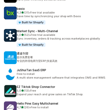
bexio
/ 5 tähteä
4,3
(31)
•
Free trial available
31 arvostelua yhteensä
Save time by synchronizing your shop with Bexio
Built for Shopify
Market Sync ‑ Multi‑Channel
/ 5 tähteä
5,0
(52)
•
Free trial available
52 arvostelua yhteensä
Sync inventory, orders & tracking across marketplaces globally
Built for Shopify
通途刊登
提供免费套餐
专业的跨境电商刊登ERP,快速高效
JuShuiTan SaaS ERP
Free to install
A multi store management software that integrates OMS and WMS.
EZ Tiktok Shop Connector
/ 5 tähteä
5,0
(13)
•
Free
13 arvostelua yhteensä
Expand your reach and grow sales on TikTok Shop.
Hello Pine: Easy Multichannel
/ 5 tähteä
4,7
(26)
•
Free to install
26 arvostelua yhteensä