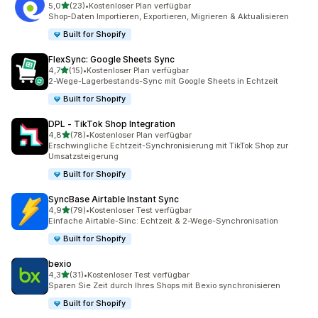
von 5 Sternen
5,0
(23)
•
Kostenloser Plan verfügbar
23 Rezensionen insgesamt
Shop-Daten Importieren, Exportieren, Migrieren & Aktualisieren
Built for Shopify
FlexSync: Google Sheets Sync
von 5 Sternen
4,7
(15)
•
Kostenloser Plan verfügbar
15 Rezensionen insgesamt
2-Wege-Lagerbestands-Sync mit Google Sheets in Echtzeit
Built for Shopify
DPL ‑ TikTok Shop Integration
von 5 Sternen
4,8
(78)
•
Kostenloser Plan verfügbar
78 Rezensionen insgesamt
Erschwingliche Echtzeit-Synchronisierung mit TikTok Shop zur
Umsatzsteigerung
Built for Shopify
SyncBase Airtable Instant Sync
von 5 Sternen
4,9
(79)
•
Kostenloser Test verfügbar
79 Rezensionen insgesamt
Einfache Airtable-Sinc: Echtzeit & 2-Wege-Synchronisation
Built for Shopify
bexio
von 5 Sternen
4,3
(31)
•
Kostenloser Test verfügbar
31 Rezensionen insgesamt
Sparen Sie Zeit durch Ihres Shops mit Bexio synchronisieren
Built for Shopify