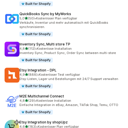
Built for Shopify
QuickBooks Sync by MyWorks
von 5 Sternen
5,0
(50)
•
Kostenloser Plan verfügbar
50 Rezensionen insgesamt
Verkäufe, Inventar und mehr automatisch mit QuickBooks
synchronisieren.
Built for Shopify
Inventory Sync, Multi store TP
von 5 Sternen
4,8
(112)
•
Kostenlose Installation
112 Rezensionen insgesamt
Inventory Sync, Product Sync, Order Sync between multi-store
Built for Shopify
Etsy Integration ‑ DPL
von 5 Sternen
4,9
(888)
•
Kostenloser Test verfügbar
888 Rezensionen insgesamt
Etsy-Listen, Lager und Bestellungen mit 24/7 Support verwalten
Built for Shopify
M2E Multichannel Connect
von 5 Sternen
4,8
(29)
•
Kostenlose Installation
29 Rezensionen insgesamt
Einfache Integration in eBay, Amazon, TikTok Shop, Temu, OTTO
Built for Shopify
Etsy Integration by shopUpz
von 5 Sternen
4,6
(183)
•
Kostenloser Plan verfügbar