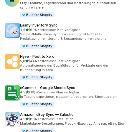
183 Rezensionen insgesamt
Etsy-Produkte, Lagerbestand und Bestellungen automatisch
synchronisieren
Built for Shopify
Easify Inventory Sync
von 5 Sternen
4,5
(69)
•
Kostenloser Plan verfügbar
69 Rezensionen insgesamt
Single-/Multi-Store-Synchronisierung mit Echtzeit-
Produktsynchronisierung & Bestandssynchronisierung
Built for Shopify
Hyve ‑ Post to Xero
von 5 Sternen
5,0
(44)
•
Kostenloser Test verfügbar
44 Rezensionen insgesamt
Automatisierung der Buchführung für Verkäufe und der
Buchhaltung in Xero
Built for Shopify
eCommix ‑ Google Sheets Sync
von 5 Sternen
4,9
(19)
•
Kostenloser Plan verfügbar
19 Rezensionen insgesamt
In Tabelle exportieren, massenhaft bearbeiten, Shop updaten
Built for Shopify
Amazon, eBay Sync — Salestio
von 5 Sternen
4,5
(80)
•
Kostenlose Installation
80 Rezensionen insgesamt
Marketplace-Bestellungen, Produkt-Export zu Amazon, eBay, Etsy
Built for Shopify