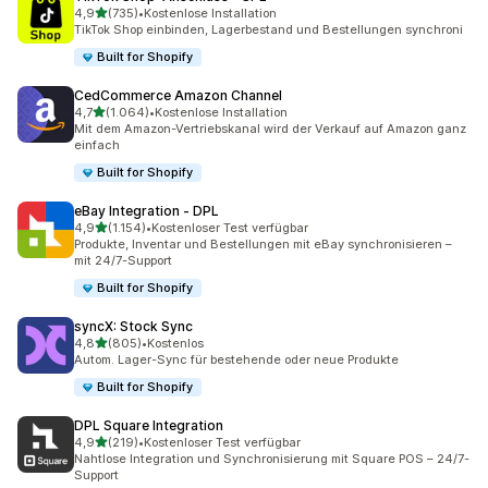
von 5 Sternen
4,9
(735)
•
Kostenlose Installation
735 Rezensionen insgesamt
TikTok Shop einbinden, Lagerbestand und Bestellungen synchroni
Built for Shopify
CedCommerce Amazon Channel
von 5 Sternen
4,7
(1.064)
•
Kostenlose Installation
1064 Rezensionen insgesamt
Mit dem Amazon-Vertriebskanal wird der Verkauf auf Amazon ganz
einfach
Built for Shopify
eBay Integration ‑ DPL
von 5 Sternen
4,9
(1.154)
•
Kostenloser Test verfügbar
1154 Rezensionen insgesamt
Produkte, Inventar und Bestellungen mit eBay synchronisieren –
mit 24/7-Support
Built for Shopify
syncX: Stock Sync
von 5 Sternen
4,8
(805)
•
Kostenlos
805 Rezensionen insgesamt
Autom. Lager-Sync für bestehende oder neue Produkte
Built for Shopify
DPL Square Integration
von 5 Sternen
4,9
(219)
•
Kostenloser Test verfügbar
219 Rezensionen insgesamt
Nahtlose Integration und Synchronisierung mit Square POS – 24/7-
Support