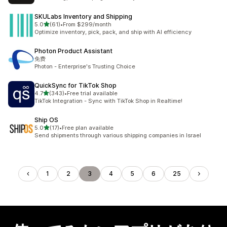
SKULabs Inventory and Shipping
5つ星中
5.0
(61)
•
From $299/month
合計レビュー数：61件
Optimize inventory, pick, pack, and ship with AI efficiency
Photon Product Assistant
免费
Photon - Enterprise's Trusting Choice
QuickSync for TikTok Shop
5つ星中
4.7
(343)
•
Free trial available
合計レビュー数：343件
TikTok Integration - Sync with TikTok Shop in Realtime!
Ship OS
5つ星中
5.0
(17)
•
Free plan available
合計レビュー数：17件
Send shipments through various shipping companies in Israel
1
2
3
4
5
6
25