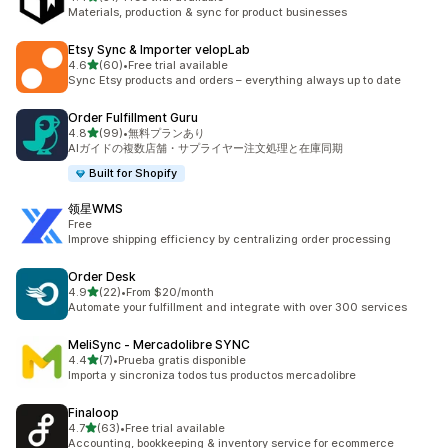
合計レビュー数：31件
Materials, production & sync for product businesses
Etsy Sync & Importer velopLab
5つ星中
4.6
(60)
•
Free trial available
合計レビュー数：60件
Sync Etsy products and orders – everything always up to date
Order Fulfillment Guru
5つ星中
4.8
(99)
•
無料プランあり
合計レビュー数：99件
AIガイドの複数店舗・サプライヤー注文処理と在庫同期
Built for Shopify
领星WMS
Free
Improve shipping efficiency by centralizing order processing
Order Desk
5つ星中
4.9
(22)
•
From $20/month
合計レビュー数：22件
Automate your fulfillment and integrate with over 300 services
MeliSync ‑ Mercadolibre SYNC
5つ星中
4.4
(7)
•
Prueba gratis disponible
合計レビュー数：7件
Importa y sincroniza todos tus productos mercadolibre
Finaloop
5つ星中
4.7
(63)
•
Free trial available
合計レビュー数：63件
Accounting, bookkeeping & inventory service for ecommerce