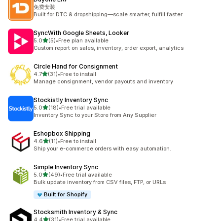
免费安装
Built for DTC & dropshipping—scale smarter, fulfill faster
SyncWith Google Sheets, Looker
5つ星中
5.0
(5)
•
Free plan available
合計レビュー数：5件
Custom report on sales, inventory, order export, analytics
Circle Hand for Consignment
5つ星中
4.7
(31)
•
Free to install
合計レビュー数：31件
Manage consignment, vendor payouts and inventory
Stockistly Inventory Sync
5つ星中
5.0
(18)
•
Free trial available
合計レビュー数：18件
Inventory Sync to your Store from Any Supplier
Eshopbox Shipping
5つ星中
4.6
(11)
•
Free to install
合計レビュー数：11件
Ship your e-commerce orders with easy automation.
Simple Inventory Sync
5つ星中
5.0
(49)
•
Free trial available
合計レビュー数：49件
Bulk update inventory from CSV files, FTP, or URLs
Built for Shopify
Stocksmith Inventory & Sync
5つ星中
4.4
(31)
•
Free trial available