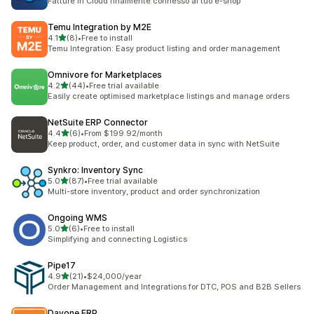
Fatture in Cloud finalmente connesso al tuo e-shop
Temu Integration by M2E
5つ星中
4.1
(8)
•
Free to install
合計レビュー数：8件
Temu Integration: Easy product listing and order management
Omnivore for Marketplaces
5つ星中
4.2
(44)
•
Free trial available
合計レビュー数：44件
Easily create optimised marketplace listings and manage orders
NetSuite ERP Connector
5つ星中
4.4
(6)
•
From $199.92/month
合計レビュー数：6件
Keep product, order, and customer data in sync with NetSuite
Synkro: Inventory Sync
5つ星中
5.0
(87)
•
Free trial available
合計レビュー数：87件
Multi-store inventory, product and order synchronization
Ongoing WMS
5つ星中
5.0
(6)
•
Free to install
合計レビュー数：6件
Simplifying and connecting Logistics
Pipe17
5つ星中
4.9
(21)
•
$24,000/year
合計レビュー数：21件
Order Management and Integrations for DTC, POS and B2B Sellers
Dayone ERP