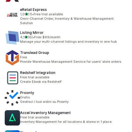
eRetail Express
av 5 stjerner
1,0
(1)
•
Free trial available
Totalt 1 omtaler
Omni-Channel Order, Inventory & Warehouse Management
Solution
Listing Mirror
av 5 stjerner
4,1
(6)
•
From $69/month
Totalt 6 omtaler
Manage your multi-channel listings and inventory in one hub
Translead Group
Free
Provide Warehouse Management Service for users' store orders
Redshelf Integration
Free trial available
Create Ebook via Redshelf
Proonty
Gratis
Gestisci i tuoi ordini su Proonty
Accel Inventory Management
Free trial available
Inventory Management for all locations & stores in 1 place.