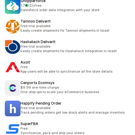
Shopperforce
av 5 stjerner
1,7
(2)
•
Free
Totalt 2 omtaler
Salesforce order data integration with your store
Tamnon DeliverIt
Free trial available
Easily create shipments for Tamnon shipments in Israel
Hashaliach DeliverIt
Free trial available
Easily create shipments for Hashaliach Integration in Israel
Axolt
Free
App users will be able to synchronize all the store details
Cenports Ecomsys
$9.99 one-time charge
One-stop ops to scale your eCommerce business
Happify Pending Order
Free trial available
Track pending orders get low stock alerts and manage inventory
SuperFBA
Free
Synchronize, pack and ship your orders