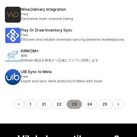
Wine.Delivery Integration
Free
Centralise multi-channel listing
Play Or Draw Inventory Sync
Free
Efficient and reliable inventory syncing between marketplaces
KIRIKOM+
無料
Kirikom+製品を簡単かつ正確にストアに同期します
UIB Sync to Meta
Free
Export and sync store products to Meta with ease
1
21
22
23
24
25