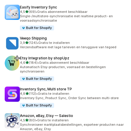
Easify Inventory Sync
van 5 sterren
4,5
(69)
•
Gratis abonnement beschikbaar
69 recensies in totaal
Single-/multistore-synchronisatie met realtime product- en
voorraadsynchronisatie
Built for Shopify
Veeqo Shipping
van 5 sterren
3,9
(124)
•
Gratis te installeren
124 recensies in totaal
Verzendsoftware met lage tarieven en teruggave van tegoed
Etsy Integration by shopUpz
van 5 sterren
4,6
(184)
•
Gratis abonnement beschikbaar
184 recensies in totaal
Automatisch Etsy-producten, voorraad en bestellingen
synchroniseren
Built for Shopify
Inventory Sync, Multi store TP
van 5 sterren
4,8
(112)
•
Gratis te installeren
112 recensies in totaal
Inventory Sync, Product Sync, Order Sync between multi-store
Built for Shopify
Amazon, eBay, Etsy — Salestio
van 5 sterren
4,5
(80)
•
Gratis te installeren
80 recensies in totaal
Synchroniseer marktplaatsbestellingen, exporteer producten naar
Amazon, eBay, Etsy