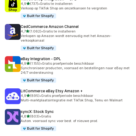
van 5 sterren
4,9
(737)
•
Gratis te installeren
737 recensies in totaal
Verkoop op TikTok Shop om omzetkansen te vergroten
Built for Shopify
CedCommerce Amazon Channel
van 5 sterren
4,7
(1.062)
•
Gratis te installeren
1062 recensies in totaal
Verkopen op Amazon wordt eenvoudig met het Amazon-
verkoopkanaal
Built for Shopify
eBay Integration ‑ DPL
van 5 sterren
4,9
(1.155)
•
Gratis proefperiode beschikbaar
1155 recensies in totaal
Synchroniseer producten, voorraad en bestellingen naar eBay met
24/7 ondersteuning
Built for Shopify
LitCommerce eBay Etsy Amazon +
van 5 sterren
4,9
(895)
•
Gratis proefperiode beschikbaar
895 recensies in totaal
Multi-marktplaatsintegratie met TikTok Shop, Temu en Walmart
syncX: Stock Sync
van 5 sterren
4,8
(803)
•
Gratis
803 recensies in totaal
Autom. voorraad sync voor best. of nieuwe prod.
Built for Shopify