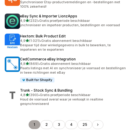
Synchroniseer Etsy-productvermeldingen en -bestellingen met
100% zekerheid!
eBay Sync & Importer LionzApps
van 5 sterren
4,9
(232)
•
Gratis proefperiode beschikbaar
232 recensies in totaal
ynchroniseer en importeer producten, bestellingen en voorraad
Hextom: Bulk Product Edit
van 5 sterren
4,9
(1.021)
•
Gratis abonnement beschikbaar
1021 recensies in totaal
Bespaar tijd door winkelgegevens in bulk te bewerken, te
importeren en te exporteren
CedCommerce eBay Integration
van 5 sterren
4,8
(869)
•
Gratis abonnement beschikbaar
869 recensies in totaal
Plaats listings met AI en synchroniseer je voorraad en bestellingen
in twee richtingen met eBay
Built for Shopify
Trunk ‑ Stock Sync & Bundling
van 5 sterren
4,8
(390)
•
Gratis proefperiode beschikbaar
390 recensies in totaal
Houd de voorraad overal waar je verkoopt in realtime
gesynchroniseerd
1
2
3
4
25