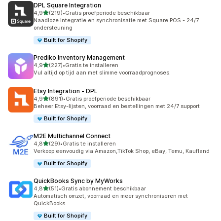
DPL Square Integration
van 5 sterren
4,9
(219)
•
Gratis proefperiode beschikbaar
219 recensies in totaal
Naadloze integratie en synchronisatie met Square POS - 24/7
ondersteuning
Built for Shopify
Prediko Inventory Management
van 5 sterren
4,9
(227)
•
Gratis te installeren
227 recensies in totaal
Vul altijd op tijd aan met slimme voorraadprognoses.
Etsy Integration ‑ DPL
van 5 sterren
4,9
(891)
•
Gratis proefperiode beschikbaar
891 recensies in totaal
Beheer Etsy-lijsten, voorraad en bestellingen met 24/7 support
Built for Shopify
M2E Multichannel Connect
van 5 sterren
4,8
(29)
•
Gratis te installeren
29 recensies in totaal
Verkoop eenvoudig via Amazon,TikTok Shop, eBay, Temu, Kaufland
Built for Shopify
QuickBooks Sync by MyWorks
van 5 sterren
4,8
(51)
•
Gratis abonnement beschikbaar
51 recensies in totaal
Automatisch omzet, voorraad en meer synchroniseren met
QuickBooks.
Built for Shopify