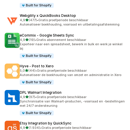
Built for Shopify
Webgility x QuickBooks Desktop
van 5 sterren
4,9
(477)
•
Gratis proefperiode beschikbaar
477 recensies in totaal
Automatiseer boekhouding, voorraad en uitbetalingsafstemming
eCommix ‑ Google Sheets Sync
van 5 sterren
4,9
(19)
•
Gratis abonnement beschikbaar
19 recensies in totaal
Exporteer naar een spreadsheet, bewerk in bulk en werk je winkel
bij
Built for Shopify
Hyve ‑ Post to Xero
van 5 sterren
5,0
(44)
•
Gratis proefperiode beschikbaar
44 recensies in totaal
Automatiseer de boekhouding van omzet en administratie in Xero
Built for Shopify
DPL Walmart Integration
van 5 sterren
4,9
(97)
•
Gratis proefperiode beschikbaar
97 recensies in totaal
Synchronisatie van Walmart-producten, -voorraad en -bestellingen
met 24/7 ondersteuning
Built for Shopify
Etsy Integration by QuickSync
van 5 sterren
4,9
(1.934)
•
Gratis proefperiode beschikbaar
1934 recensies in totaal