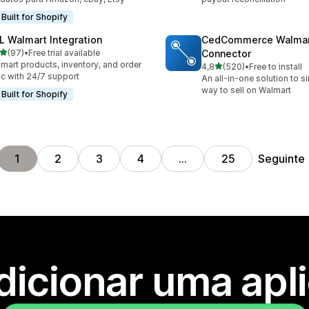
Built for Shopify
L Walmart Integration
CedCommerce Walma
de 5 estrelas
(97)
•
Free trial available
Connector
total de avaliações
mart products, inventory, and order
de 5 estrelas
4,8
(520)
•
Free to install
520 total de avaliações
c with 24/7 support
An all-in-one solution to s
way to sell on Walmart
Built for Shopify
Seguinte
1
2
3
4
…
25
dicionar uma apl