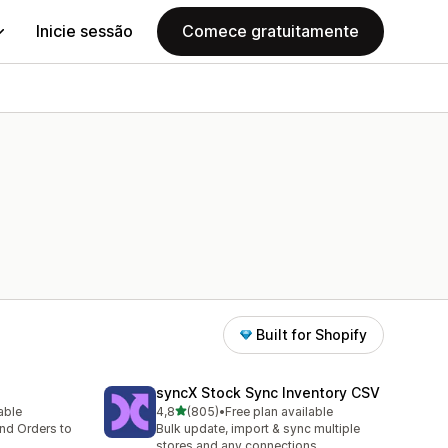
Inicie sessão
Comece gratuitamente
Built for Shopify
syncX Stock Sync Inventory CSV
de 5 estrelas
lable
4,8
(805)
•
Free plan available
805 total de avaliações
nd Orders to
Bulk update, import & sync multiple
stores and any connections