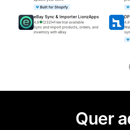
Built for Shopify
eBay Sync & Importer LionzApps
DP
de 5 estrelas
4,9
(232)
•
Free trial available
4,9
232 total de avaliações
97 
Sync and import products, orders, and
Wal
inventory with eBay
syn
Quer a