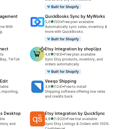
Built for Shopify
nagement
QuickBooks Sync by MyWorks
de 5 estrelas
5,0
(50)
•
Free plan available
50 total de avaliações
ime With
Automatically sync sales, inventory &
g.
more with QuickBooks.
Built for Shopify
nect
Etsy Integration by shopUpz
de 5 estrelas
ita
4,6
(183)
•
Free plan available
183 total de avaliações
Bay, TikTok
Sync Etsy products, inventory, and
orders automatically
Built for Shopify
Edit
Veeqo Shipping
de 5 estrelas
ilable
3,9
(124)
•
Free to install
124 total de avaliações
, importing,
Shipping software offering low rates
and credits back
ks Desktop
Etsy Integration by QuickSync
de 5 estrelas
able
4,9
(1.932)
•
Free trial available
1932 total de avaliações
ntory and
Sync Etsy Listings & Orders with 100%
Confidence!