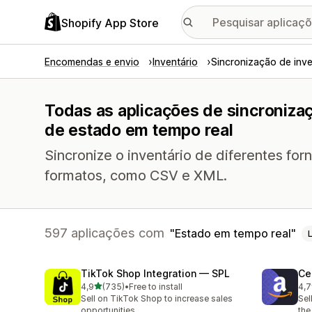
Shopify App Store
Encomendas e envio
Inventário
Sincronização de inve
Todas as aplicações de sincroniza
de estado em tempo real
Sincronize o inventário de diferentes for
formatos, como CSV e XML.
597 aplicações com
Estado em tempo real
TikTok Shop Integration — SPL
Ce
de 5 estrelas
4,9
(735)
•
Free to install
4,7
735 total de avaliações
106
Sell on TikTok Shop to increase sales
Sel
opportunities
the