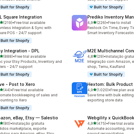
Built for Shopify
Built for Shopify
L Square Integration
Prediko Inventory Ma
de 5 estrelas
de 5 estrelas
(219)
•
Free trial available
4,9
(226)
•
Free to install
 total de avaliações
226 total de avaliações
mless Integration & Sync with
Restock On Time, Every T
are POS - 24/7 support
Smart Inventory Forecastin
Built for Shopify
sy Integration ‑ DPL
M2E Multichannel Con
de 5 estrelas
de 5 estrelas
(888)
•
Free trial available
4,8
(29)
•
Instalação gratu
 total de avaliações
29 total de avaliações
c your Etsy Products, Inventory and
Integração com Amazon, e
ers - 24/7 support
shop, Temu, Kaufland
Built for Shopify
Built for Shopify
ve ‑ Post to Xero
Hextom: Bulk Product 
de 5 estrelas
de 5 estrelas
(44)
•
Free trial available
4,9
(1.020)
•
Free plan ava
total de avaliações
1020 total de avaliações
omate bookkeeping of sales and
Save time with bulk editing
ounting to Xero
exporting store data
Built for Shopify
azon, eBay, Etsy — Salestio
Webgility x QuickBoo
de 5 estrelas
de 5 estrelas
(80)
•
Instalação gratuita
4,9
(475)
•
Free trial avail
total de avaliações
475 total de avaliações
idos marketplace, exporte
Automate accounting, inve
dutos para Amazon, eBay, Etsy
payout reconciliation