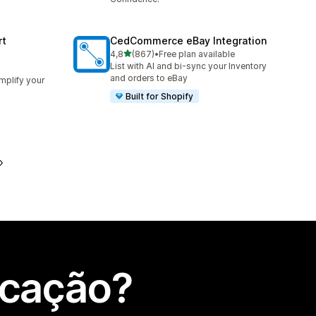
rt
CedCommerce eBay Integration
de 5 estrelas
4,8
(867)
•
Free plan available
867 total de avaliações
List with AI and bi-sync your Inventory
and orders to eBay
implify your
Built for Shopify
icação?