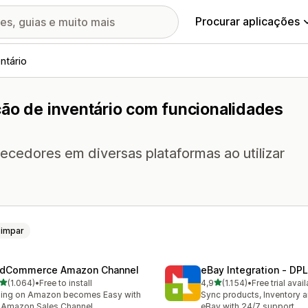
Procurar aplicações
ntário
ção de inventário com funcionalidades
necedores em diversas plataformas ao utilizar
Limpar
dCommerce Amazon Channel
eBay Integration ‑ DPL
de 5 estrelas
de 5 estrelas
(1.064)
•
Free to install
4,9
(1.154)
•
Free trial avai
4 total de avaliações
1154 total de avaliações
ling on Amazon becomes Easy with
Sync products, Inventory a
 Amazon Sales Channel
eBay with 24/7 support