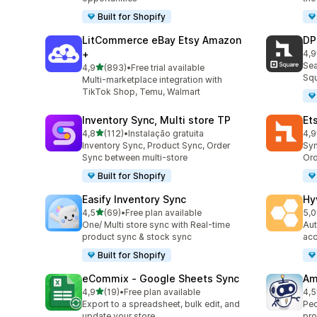
Built for Shopify
LitCommerce eBay Etsy Amazon
DP
+
4,9
219
Sea
de 5 estrelas
4,9
(893)
•
Free trial available
893 total de avaliações
Squ
Multi-marketplace integration with
TikTok Shop, Temu, Walmart
Inventory Sync, Multi store TP
Et
de 5 estrelas
4,8
(112)
•
Instalação gratuita
4,9
112 total de avaliações
888
Inventory Sync, Product Sync, Order
Syn
Sync between multi-store
Ord
Built for Shopify
Easify Inventory Sync
Hy
de 5 estrelas
4,5
(69)
•
Free plan available
5,0
69 total de avaliações
44 
One/ Multi store sync with Real-time
Aut
product sync & stock sync
acc
Built for Shopify
eCommix ‑ Google Sheets Sync
Am
de 5 estrelas
4,9
(19)
•
Free plan available
4,5
19 total de avaliações
80 
Export to a spreadsheet, bulk edit, and
Ped
update your store
pro