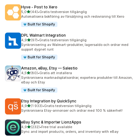
Hyve ‑ Post to Xero
av 5 stjärnor
5,0
(44)
•
Gratis testversion tillgänglig
44 recensioner totalt
Automatisera bokföring av försäljning och redovisning till Xero
Built for Shopify
DPL Walmart Integration
av 5 stjärnor
4,9
(97)
•
Gratis testversion tillgänglig
97 recensioner totalt
Synkronisering av Walmart-produkter, lagersaldo och ordrar med
support dygnet runt
Built for Shopify
Amazon, eBay, Etsy — Salestio
av 5 stjärnor
4,5
(80)
•
Gratis att installera
80 recensioner totalt
Synkronisera marknadsplatsordrar, exportera produkter till Amazon,
eBay och Etsy
Built for Shopify
Etsy Integration by QuickSync
av 5 stjärnor
4,9
(1 933)
•
Gratis testversion tillgänglig
1933 recensioner totalt
Synkronisera Etsy-annonser och ordrar med 100 % säkerhet!
eBay Sync & Importer LionzApps
av 5 stjärnor
4,9
(232)
•
Free trial available
232 recensioner totalt
Sync and import products, orders, and inventory with eBay