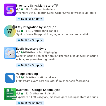
Inventory Sync, Multi store TP
av 5 stjärnor
4,8
(112)
•
Gratis att installera
112 recensioner totalt
Inventory Sync, Product Sync, Order Sync between multi-store
Built for Shopify
Etsy Integration by shopUpz
av 5 stjärnor
4,6
(184)
•
Gratisplan tillgänglig
184 recensioner totalt
Synkronisera Etsy-produkter, lager och ordrar automatiskt
Built for Shopify
Easify Inventory Sync
av 5 stjärnor
4,5
(69)
•
Gratisplan tillgänglig
69 recensioner totalt
Synkronisering i en eller flera butiker med produktsynkronisering
och lagersynkronisering i realtid.
Built for Shopify
Veeqo Shipping
av 5 stjärnor
3,9
(124)
•
Gratis att installera
124 recensioner totalt
Fraktprogramvara som erbjuder låga priser och återbäring
eCommix ‑ Google Sheets Sync
av 5 stjärnor
4,9
(19)
•
Gratisplan tillgänglig
19 recensioner totalt
Exportera till ett kalkylark, massredigera och uppdatera din butik
Built for Shopify