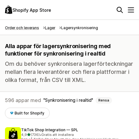
Shopify App Store
Order och leverans
Lager
Lagersynkronisering
Alla appar för lagersynkronisering med
funktioner för synkronisering i realtid
Om du behöver synkronisera lagerförteckningar
mellan flera leverantörer och flera plattformar i
olika format, från CSV till XML.
596 appar med
Synkronisering i realtid
Rensa
Built for Shopify
TikTok Shop Integration — SPL
av 5 stjärnor
4,9
(736)
•
Gratis att installera
736 recensioner totalt