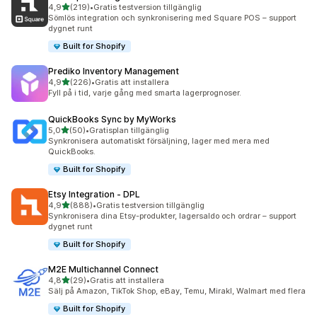
av 5 stjärnor
4,9
(219)
•
Gratis testversion tillgänglig
219 recensioner totalt
Sömlös integration och synkronisering med Square POS – support
dygnet runt
Built for Shopify
Prediko Inventory Management
av 5 stjärnor
4,9
(226)
•
Gratis att installera
226 recensioner totalt
Fyll på i tid, varje gång med smarta lagerprognoser.
QuickBooks Sync by MyWorks
av 5 stjärnor
5,0
(50)
•
Gratisplan tillgänglig
50 recensioner totalt
Synkronisera automatiskt försäljning, lager med mera med
QuickBooks.
Built for Shopify
Etsy Integration ‑ DPL
av 5 stjärnor
4,9
(888)
•
Gratis testversion tillgänglig
888 recensioner totalt
Synkronisera dina Etsy-produkter, lagersaldo och ordrar – support
dygnet runt
Built for Shopify
M2E Multichannel Connect
av 5 stjärnor
4,8
(29)
•
Gratis att installera
29 recensioner totalt
Sälj på Amazon, TikTok Shop, eBay, Temu, Mirakl, Walmart med flera
Built for Shopify