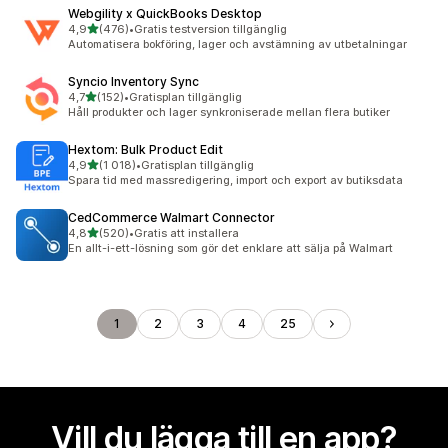
Webgility x QuickBooks Desktop
av 5 stjärnor
4,9
(476)
•
Gratis testversion tillgänglig
476 recensioner totalt
Automatisera bokföring, lager och avstämning av utbetalningar
Syncio Inventory Sync
av 5 stjärnor
4,7
(152)
•
Gratisplan tillgänglig
152 recensioner totalt
Håll produkter och lager synkroniserade mellan flera butiker
Hextom: Bulk Product Edit
av 5 stjärnor
4,9
(1 018)
•
Gratisplan tillgänglig
1018 recensioner totalt
Spara tid med massredigering, import och export av butiksdata
CedCommerce Walmart Connector
av 5 stjärnor
4,8
(520)
•
Gratis att installera
520 recensioner totalt
En allt-i-ett-lösning som gör det enklare att sälja på Walmart
1
2
3
4
25
Vill du lägga till en app?