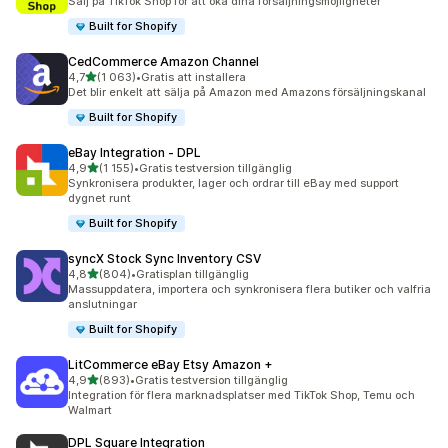
Sälj på TikTok Shop för att öka dina försäljningsmöjligheter
Built for Shopify
CedCommerce Amazon Channel
av 5 stjärnor
4,7
(1 063)
•
Gratis att installera
1063 recensioner totalt
Det blir enkelt att sälja på Amazon med Amazons försäljningskanal
Built for Shopify
eBay Integration ‑ DPL
av 5 stjärnor
4,9
(1 155)
•
Gratis testversion tillgänglig
1155 recensioner totalt
Synkronisera produkter, lager och ordrar till eBay med support
dygnet runt
Built for Shopify
syncX Stock Sync Inventory CSV
av 5 stjärnor
4,8
(804)
•
Gratisplan tillgänglig
804 recensioner totalt
Massuppdatera, importera och synkronisera flera butiker och valfria
anslutningar
Built for Shopify
LitCommerce eBay Etsy Amazon +
av 5 stjärnor
4,9
(893)
•
Gratis testversion tillgänglig
893 recensioner totalt
Integration för flera marknadsplatser med TikTok Shop, Temu och
Walmart
DPL Square Integration