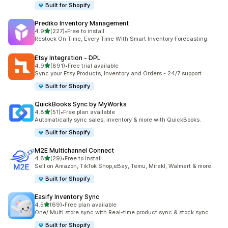
Built for Shopify
Prediko Inventory Management
เต็ม 5 ดาว
4.9
(227)
•
Free to install
ทั้งหมด 227 รีวิว
Restock On Time, Every Time With Smart Inventory Forecasting.
Etsy Integration ‑ DPL
เต็ม 5 ดาว
4.9
(891)
•
Free trial available
ทั้งหมด 891 รีวิว
Sync your Etsy Products, Inventory and Orders - 24/7 support
Built for Shopify
QuickBooks Sync by MyWorks
เต็ม 5 ดาว
4.8
(51)
•
Free plan available
ทั้งหมด 51 รีวิว
Automatically sync sales, inventory & more with QuickBooks.
Built for Shopify
M2E Multichannel Connect
เต็ม 5 ดาว
4.8
(29)
•
Free to install
ทั้งหมด 29 รีวิว
Sell on Amazon, TikTok Shop,eBay, Temu, Mirakl, Walmart & more
Built for Shopify
Easify Inventory Sync
เต็ม 5 ดาว
4.5
(69)
•
Free plan available
ทั้งหมด 69 รีวิว
One/ Multi store sync with Real-time product sync & stock sync
Built for Shopify