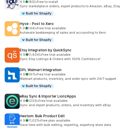
เต็ม 5 ดาว
4.5
(80)
•
Free to install
ทั้งหมด 80 รีวิว
Sync marketplace orders, export products to Amazon, eBay, Etsy
Built for Shopify
Hyve ‑ Post to Xero
เต็ม 5 ดาว
5.0
(44)
•
Free trial available
ทั้งหมด 44 รีวิว
Automate bookkeeping of sales and accounting to Xero
Built for Shopify
Etsy Integration by QuickSync
เต็ม 5 ดาว
4.9
(1,934)
•
Free trial available
ทั้งหมด 1934 รีวิว
Sync Etsy Listings & Orders with 100% Confidence!
DPL Walmart Integration
เต็ม 5 ดาว
4.9
(97)
•
Free trial available
ทั้งหมด 97 รีวิว
Walmart products, inventory, and order sync with 24/7 support
Built for Shopify
eBay Sync & Importer LionzApps
เต็ม 5 ดาว
4.9
(233)
•
Free trial available
ทั้งหมด 233 รีวิว
Sync and import products, orders, and inventory with eBay
Hextom: Bulk Product Edit
เต็ม 5 ดาว
4.9
(1,021)
•
Free plan available
ทั้งหมด 1021 รีวิว
Save time with bulk editing, importing, exporting store data