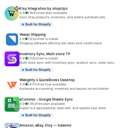
Etsy Integration by shopUpz
เต็ม 5 ดาว
4.6
(184)
•
Free plan available
ทั้งหมด 184 รีวิว
Sync Etsy products, inventory, and orders automatically
Built for Shopify
Veeqo Shipping
เต็ม 5 ดาว
3.9
(124)
•
Free to install
ทั้งหมด 124 รีวิว
Shipping software offering low rates and credits back
Inventory Sync, Multi store TP
เต็ม 5 ดาว
4.8
(112)
•
Free to install
ทั้งหมด 112 รีวิว
Multi store sync with Inventory sync, product sync, order sync
Built for Shopify
Webgility x QuickBooks Desktop
เต็ม 5 ดาว
4.9
(477)
•
Free trial available
ทั้งหมด 477 รีวิว
Automate accounting, inventory and payout reconciliation
eCommix ‑ Google Sheets Sync
เต็ม 5 ดาว
4.9
(19)
•
Free plan available
ทั้งหมด 19 รีวิว
Export to a spreadsheet, bulk edit, and update your store
Built for Shopify
Amazon, eBay, Etsy — Salestio