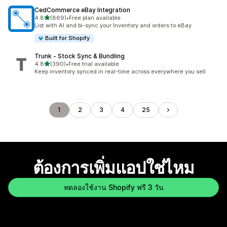
CedCommerce eBay Integration
เต็ม 5 ดาว
4.8
(869)
•
Free plan available
ทั้งหมด 869 รีวิว
List with AI and bi-sync your Inventory and orders to eBay
Built for Shopify
Trunk ‑ Stock Sync & Bundling
เต็ม 5 ดาว
4.8
(390)
•
Free trial available
ทั้งหมด 390 รีวิว
Keep inventory synced in real-time across everywhere you sell
1
2
3
4
25
ต้องการเพิ่มแอปใช่ไหม
ทดลองใช้งาน Shopify ฟรี 3 วัน