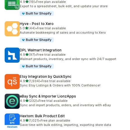
เต็ม 5 ดาว
4.9
(19)
•
Free plan available
ทั้งหมด 19 รีวิว
Export to a spreadsheet, bulk edit, and update your store
Built for Shopify
Hyve ‑ Post to Xero
เต็ม 5 ดาว
5.0
(44)
•
Free trial available
ทั้งหมด 44 รีวิว
Automate bookkeeping of sales and accounting to Xero
Built for Shopify
DPL Walmart Integration
เต็ม 5 ดาว
4.9
(97)
•
Free trial available
ทั้งหมด 97 รีวิว
Walmart products, inventory, and order sync with 24/7 support
Built for Shopify
Etsy Integration by QuickSync
เต็ม 5 ดาว
4.9
(1,934)
•
Free trial available
ทั้งหมด 1934 รีวิว
Sync Etsy Listings & Orders with 100% Confidence!
eBay Sync & Importer LionzApps
เต็ม 5 ดาว
4.9
(232)
•
Free trial available
ทั้งหมด 232 รีวิว
Sync and import products, orders, and inventory with eBay
Hextom: Bulk Product Edit
เต็ม 5 ดาว
4.9
(1,021)
•
Free plan available
ทั้งหมด 1021 รีวิว
Save time with bulk editing, importing, exporting store data