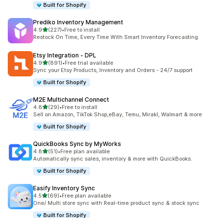
Built for Shopify
Prediko Inventory Management
เต็ม 5 ดาว
4.9
(227)
•
Free to install
ทั้งหมด 227 รีวิว
Restock On Time, Every Time With Smart Inventory Forecasting.
Etsy Integration ‑ DPL
เต็ม 5 ดาว
4.9
(891)
•
Free trial available
ทั้งหมด 891 รีวิว
Sync your Etsy Products, Inventory and Orders - 24/7 support
Built for Shopify
M2E Multichannel Connect
เต็ม 5 ดาว
4.8
(29)
•
Free to install
ทั้งหมด 29 รีวิว
Sell on Amazon, TikTok Shop,eBay, Temu, Mirakl, Walmart & more
Built for Shopify
QuickBooks Sync by MyWorks
เต็ม 5 ดาว
4.8
(51)
•
Free plan available
ทั้งหมด 51 รีวิว
Automatically sync sales, inventory & more with QuickBooks.
Built for Shopify
Easify Inventory Sync
เต็ม 5 ดาว
4.5
(69)
•
Free plan available
ทั้งหมด 69 รีวิว
One/ Multi store sync with Real-time product sync & stock sync
Built for Shopify