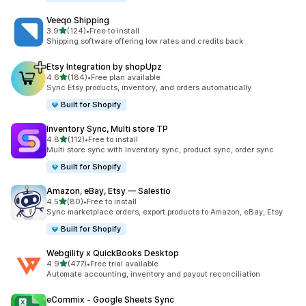
Veeqo Shipping
เต็ม 5 ดาว
3.9
(124)
•
Free to install
ทั้งหมด 124 รีวิว
Shipping software offering low rates and credits back
Etsy Integration by shopUpz
เต็ม 5 ดาว
4.6
(184)
•
Free plan available
ทั้งหมด 184 รีวิว
Sync Etsy products, inventory, and orders automatically
Built for Shopify
Inventory Sync, Multi store TP
เต็ม 5 ดาว
4.8
(112)
•
Free to install
ทั้งหมด 112 รีวิว
Multi store sync with Inventory sync, product sync, order sync
Built for Shopify
Amazon, eBay, Etsy — Salestio
เต็ม 5 ดาว
4.5
(80)
•
Free to install
ทั้งหมด 80 รีวิว
Sync marketplace orders, export products to Amazon, eBay, Etsy
Built for Shopify
Webgility x QuickBooks Desktop
เต็ม 5 ดาว
4.9
(477)
•
Free trial available
ทั้งหมด 477 รีวิว
Automate accounting, inventory and payout reconciliation
eCommix ‑ Google Sheets Sync