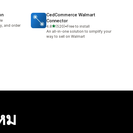
on
CedCommerce Walmart
le
Connector
y, and order
เต็ม 5 ดาว
4.8
(520)
•
Free to install
ทั้งหมด 520 รีวิว
An all-in-one solution to simplify your
way to sell on Walmart
ไหม