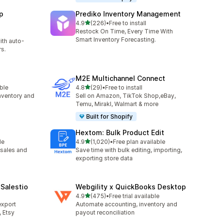
p
Prediko Inventory Management
เต็ม 5 ดาว
4.9
(226)
•
Free to install
ทั้งหมด 226 รีวิว
Restock On Time, Every Time With
Smart Inventory Forecasting.
ith auto-
s.
M2E Multichannel Connect
เต็ม 5 ดาว
able
4.8
(29)
•
Free to install
ทั้งหมด 29 รีวิว
nventory and
Sell on Amazon, TikTok Shop,eBay,
Temu, Mirakl, Walmart & more
Built for Shopify
Hextom: Bulk Product Edit
เต็ม 5 ดาว
le
4.9
(1,020)
•
Free plan available
ทั้งหมด 1020 รีวิว
sales and
Save time with bulk editing, importing,
exporting store data
Salestio
Webgility x QuickBooks Desktop
เต็ม 5 ดาว
4.9
(475)
•
Free trial available
ทั้งหมด 475 รีวิว
export
Automate accounting, inventory and
 Etsy
payout reconciliation