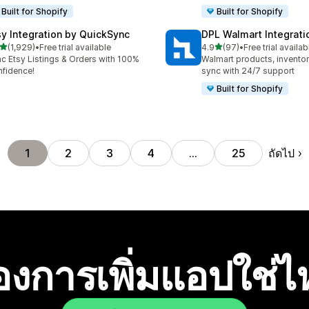
Built for Shopify
Built for Shopify
sy Integration by QuickSync
DPL Walmart Integrati
เต็ม 5 ดาว
เต็ม 5 ดาว
(1,929)
•
Free trial available
4.9
(97)
•
Free trial availab
หมด 1929 รีวิว
ทั้งหมด 97 รีวิว
c Etsy Listings & Orders with 100%
Walmart products, inventor
fidence!
sync with 24/7 support
Built for Shopify
ถัดไป
1
2
3
4
…
25
องการเพิ่มแอปใช่