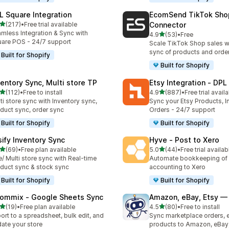
L Square Integration
EcomSend TikTok Sho
เต็ม 5 ดาว
(217)
•
Free trial available
Connector
หมด 217 รีวิว
mless Integration & Sync with
เต็ม 5 ดาว
4.9
(53)
•
Free
ทั้งหมด 53 รีวิว
are POS - 24/7 support
Scale TikTok Shop sales w
sync of products and order
Built for Shopify
Built for Shopify
ventory Sync, Multi store TP
Etsy Integration ‑ DPL
เต็ม 5 ดาว
เต็ม 5 ดาว
(112)
•
Free to install
4.9
(887)
•
Free trial avail
หมด 112 รีวิว
ทั้งหมด 887 รีวิว
ti store sync with Inventory sync,
Sync your Etsy Products, I
duct sync, order sync
Orders - 24/7 support
Built for Shopify
Built for Shopify
sify Inventory Sync
Hyve ‑ Post to Xero
เต็ม 5 ดาว
เต็ม 5 ดาว
(69)
•
Free plan available
5.0
(44)
•
Free trial availab
หมด 69 รีวิว
ทั้งหมด 44 รีวิว
/ Multi store sync with Real-time
Automate bookkeeping of 
duct sync & stock sync
accounting to Xero
Built for Shopify
Built for Shopify
ommix ‑ Google Sheets Sync
Amazon, eBay, Etsy — 
เต็ม 5 ดาว
เต็ม 5 ดาว
(19)
•
Free plan available
4.5
(80)
•
Free to install
หมด 19 รีวิว
ทั้งหมด 80 รีวิว
ort to a spreadsheet, bulk edit, and
Sync marketplace orders, 
ate your store
products to Amazon, eBay,