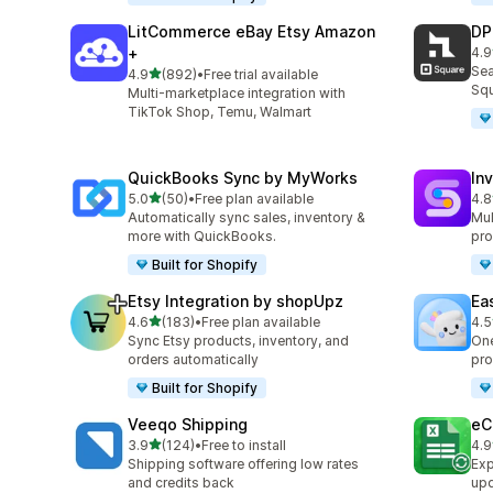
LitCommerce eBay Etsy Amazon
DP
+
4.9
ทั้ง
Sea
เต็ม 5 ดาว
4.9
(892)
•
Free trial available
ทั้งหมด 892 รีวิว
Squ
Multi-marketplace integration with
TikTok Shop, Temu, Walmart
QuickBooks Sync by MyWorks
In
เต็ม 5 ดาว
5.0
(50)
•
Free plan available
4.8
ทั้งหมด 50 รีวิว
ทั้ง
Automatically sync sales, inventory &
Mul
more with QuickBooks.
pro
Built for Shopify
Etsy Integration by shopUpz
Ea
เต็ม 5 ดาว
4.6
(183)
•
Free plan available
4.5
ทั้งหมด 183 รีวิว
ทั้ง
Sync Etsy products, inventory, and
One
orders automatically
pro
Built for Shopify
Veeqo Shipping
eC
เต็ม 5 ดาว
3.9
(124)
•
Free to install
4.9
ทั้งหมด 124 รีวิว
ทั้ง
Shipping software offering low rates
Exp
and credits back
upd