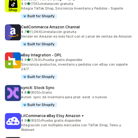
de 5 estrellas
4.9
(735)
•
Instalación gratuita
735 reseñas en total
Integra TikTok Shop, Sincroniza Inventario y Pedidos - Soporte
Built for Shopify
CedCommerce Amazon Channel
de 5 estrellas
4.7
(1,064)
•
Instalación gratuita
1064 reseñas en total
Vender en Amazon es más fácil con el canal de ventas de Amazon
Built for Shopify
eBay Integration ‑ DPL
de 5 estrellas
4.9
(1,154)
•
Prueba gratis disponible
1154 reseñas en total
Sincroniza productos, inventario y pedidos con eBay con soporte
24/7
Built for Shopify
syncX: Stock Sync
de 5 estrellas
4.8
(805)
•
Gratis
805 reseñas en total
Autom. sync de inventario para prod. exist. o nuevos
Built for Shopify
LitCommerce eBay Etsy Amazon +
de 5 estrellas
4.9
(893)
•
Prueba gratis disponible
893 reseñas en total
Integración con múltiples mercados con TikTok Shop, Temu y
Walmart