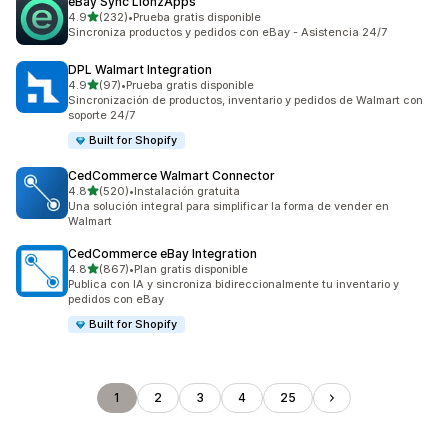
eBay Sync LionzApps
de 5 estrellas
4.9
(232)
•
Prueba gratis disponible
232 reseñas en total
Sincroniza productos y pedidos con eBay - Asistencia 24/7
DPL Walmart Integration
de 5 estrellas
4.9
(97)
•
Prueba gratis disponible
97 reseñas en total
Sincronización de productos, inventario y pedidos de Walmart con
soporte 24/7
Built for Shopify
CedCommerce Walmart Connector
de 5 estrellas
4.8
(520)
•
Instalación gratuita
520 reseñas en total
Una solución integral para simplificar la forma de vender en
Walmart
CedCommerce eBay Integration
de 5 estrellas
4.8
(867)
•
Plan gratis disponible
867 reseñas en total
Publica con IA y sincroniza bidireccionalmente tu inventario y
pedidos con eBay
Built for Shopify
1
2
3
4
25