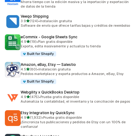
Ahorra tiempo con la edición masiva y la importación y exportación
de datos de la tienda
Veeqo Shipping
de 5 estrellas
3.9
(124)
•
Instalación gratuita
124 reseñas en total
Software de envío que ofrece tarifas bajas y créditos de reembolso
eCommix ‑ Google Sheets Sync
de 5 estrellas
4.9
(19)
•
Plan gratis disponible
19 reseñas en total
Exporta, edita masivamente y actualiza tu tienda
Built for Shopify
Amazon, eBay, Etsy — Salestio
de 5 estrellas
4.5
(80)
•
Instalación gratuita
80 reseñas en total
Pedidos marketplace y exporta productos a Amazon, eBay, Etsy
Built for Shopify
Webgility x QuickBooks Desktop
de 5 estrellas
4.9
(475)
•
Prueba gratis disponible
475 reseñas en total
Automatiza la contabilidad, el inventario y la conciliación de pagos
Etsy Integration by QuickSync
de 5 estrellas
4.9
(1,932)
•
Prueba gratis disponible
1932 reseñas en total
¡Sincroniza tus publicaciones y pedidos de Etsy con un 100% de
confianza!