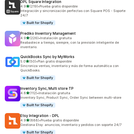
DPL Square Integration
de 5 estrellas
4.9
(219)
•
Prueba gratis disponible
219 reseñas en total
Integración y sincronización perfectas con Square POS - Soporte
24/7
Built for Shopify
Prediko Inventory Management
de 5 estrellas
4.9
(226)
•
Instalación gratuita
226 reseñas en total
Reabastece a tiempo, siempre, con la previsión inteligente de
inventario.
QuickBooks Sync by MyWorks
de 5 estrellas
5.0
(50)
•
Plan gratis disponible
50 reseñas en total
Sincroniza ventas, inventario y más de forma automática con
QuickBooks.
Built for Shopify
Inventory Sync, Multi store TP
de 5 estrellas
4.8
(112)
•
Instalación gratuita
112 reseñas en total
Inventory Sync, Product Sync, Order Sync between multi-store
Built for Shopify
Etsy Integration ‑ DPL
de 5 estrellas
4.9
(888)
•
Prueba gratis disponible
888 reseñas en total
Gestiona Etsy: anuncios, inventario y pedidos con soporte 24/7
Built for Shopify