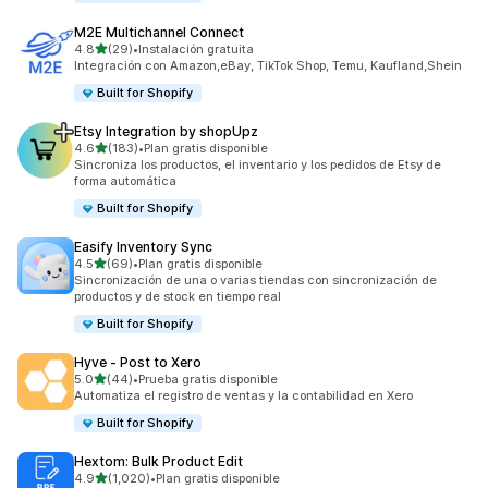
M2E Multichannel Connect
de 5 estrellas
4.8
(29)
•
Instalación gratuita
29 reseñas en total
Integración con Amazon,eBay, TikTok Shop, Temu, Kaufland,Shein
Built for Shopify
Etsy Integration by shopUpz
de 5 estrellas
4.6
(183)
•
Plan gratis disponible
183 reseñas en total
Sincroniza los productos, el inventario y los pedidos de Etsy de
forma automática
Built for Shopify
Easify Inventory Sync
de 5 estrellas
4.5
(69)
•
Plan gratis disponible
69 reseñas en total
Sincronización de una o varias tiendas con sincronización de
productos y de stock en tiempo real
Built for Shopify
Hyve ‑ Post to Xero
de 5 estrellas
5.0
(44)
•
Prueba gratis disponible
44 reseñas en total
Automatiza el registro de ventas y la contabilidad en Xero
Built for Shopify
Hextom: Bulk Product Edit
de 5 estrellas
4.9
(1,020)
•
Plan gratis disponible
1020 reseñas en total