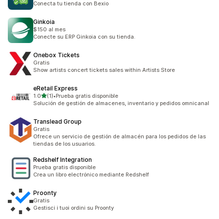
Conecta tu tienda con Bexio
Ginkoia
$150 al mes
Conecte su ERP Ginkoia con su tienda.
Onebox Tickets
Gratis
Show artists concert tickets sales within Artists Store
eRetail Express
de 5 estrellas
1.0
(1)
•
Prueba gratis disponible
1 reseñas en total
Solución de gestión de almacenes, inventario y pedidos omnicanal
Translead Group
Gratis
Ofrece un servicio de gestión de almacén para los pedidos de las
tiendas de los usuarios.
Redshelf Integration
Prueba gratis disponible
Crea un libro electrónico mediante Redshelf
Proonty
Gratis
Gestisci i tuoi ordini su Proonty