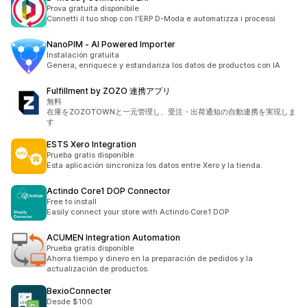
Prova gratuita disponibile
Connetti il tuo shop con l'ERP D-Moda e automatizza i processi
NanoPIM ‑ AI Powered Importer
Instalación gratuita
Genera, enriquece y estandariza los datos de productos con IA
Fulfillment by ZOZO 連携アプリ
無料
在庫をZOZOTOWNと一元管理し、受注・出荷通知の自動連携を実現しま
す
ESTS Xero Integration
Prueba gratis disponible
Esta aplicación sincroniza los datos entre Xero y la tienda.
Actindo Core1 DOP Connector
Free to install
Easily connect your store with Actindo Core1 DOP
ACUMEN Integration Automation
Prueba gratis disponible
Ahorra tiempo y dinero en la preparación de pedidos y la
actualización de productos.
BexioConnecter
Desde $100