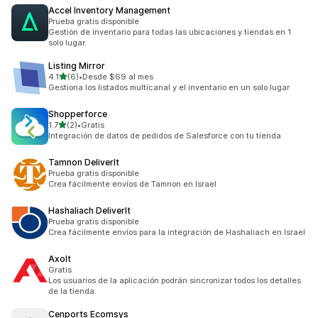
Accel Inventory Management
Prueba gratis disponible
Gestión de inventario para todas las ubicaciones y tiendas en 1
solo lugar.
Listing Mirror
de 5 estrellas
4.1
(6)
•
Desde $69 al mes
6 reseñas en total
Gestiona los listados multicanal y el inventario en un solo lugar
Shopperforce
de 5 estrellas
1.7
(2)
•
Gratis
2 reseñas en total
Integración de datos de pedidos de Salesforce con tu tienda
Tamnon DeliverIt
Prueba gratis disponible
Crea fácilmente envíos de Tamnon en Israel
Hashaliach DeliverIt
Prueba gratis disponible
Crea fácilmente envíos para la integración de Hashaliach en Israel
Axolt
Gratis
Los usuarios de la aplicación podrán sincronizar todos los detalles
de la tienda.
Cenports Ecomsys