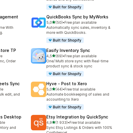
Built for Shopify
nagement
QuickBooks Sync by MyWorks
av 5 stjerner
5,0
(50)
•
Free plan available
Totalt 50 omtaler
ime With
Automatically sync sales, inventory &
g.
more with QuickBooks.
Built for Shopify
store TP
Easify Inventory Sync
av 5 stjerner
re
4,5
(69)
•
Free plan available
Totalt 69 omtaler
nc, Order
One/ Multi store sync with Real-time
product sync & stock sync
Built for Shopify
eets Sync
Hyve ‑ Post to Xero
av 5 stjerner
le
5,0
(44)
•
Free trial available
Totalt 44 omtaler
lk edit, and
Automate bookkeeping of sales and
accounting to Xero
Built for Shopify
ks Desktop
Etsy Integration by QuickSync
av 5 stjerner
able
4,9
(1 933)
•
Free trial available
Totalt 1933 omtaler
ntory and
Sync Etsy Listings & Orders with 100%
Confidence!