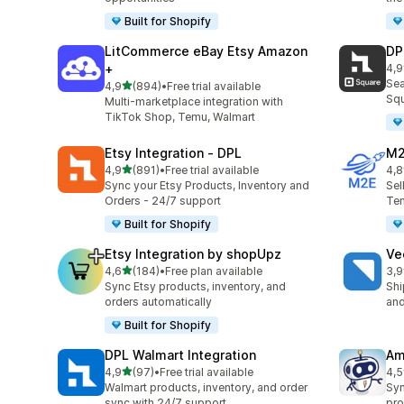
Built for Shopify
LitCommerce eBay Etsy Amazon
DP
+
4,9
Tot
Sea
av 5 stjerner
4,9
(894)
•
Free trial available
Totalt 894 omtaler
Squ
Multi-marketplace integration with
TikTok Shop, Temu, Walmart
Etsy Integration ‑ DPL
M2
av 5 stjerner
4,9
(891)
•
Free trial available
4,8
Totalt 891 omtaler
Tot
Sync your Etsy Products, Inventory and
Sel
Orders - 24/7 support
Tem
Built for Shopify
Etsy Integration by shopUpz
Ve
av 5 stjerner
4,6
(184)
•
Free plan available
3,9
Totalt 184 omtaler
Tot
Sync Etsy products, inventory, and
Shi
orders automatically
and
Built for Shopify
DPL Walmart Integration
Am
av 5 stjerner
4,9
(97)
•
Free trial available
4,5
Totalt 97 omtaler
Tot
Walmart products, inventory, and order
Syn
sync with 24/7 support
pro