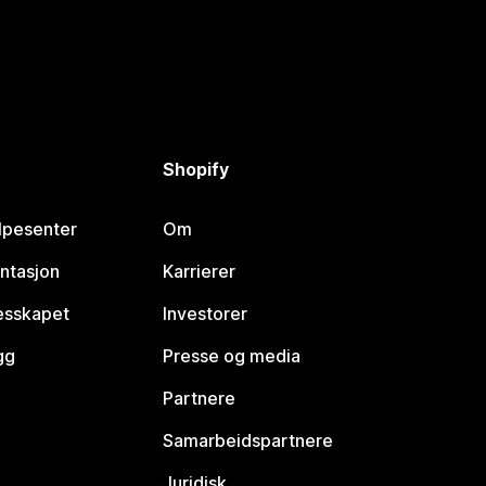
Shopify
lpesenter
Om
ntasjon
Karrierer
lesskapet
Investorer
gg
Presse og media
Partnere
Samarbeidspartnere
Juridisk