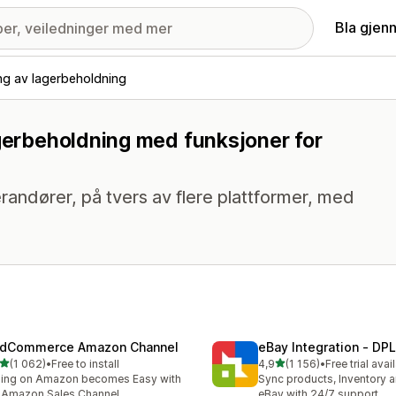
Bla gjen
ng av lagerbeholdning
agerbeholdning med funksjoner for
randører, på tvers av flere plattformer, med
dCommerce Amazon Channel
eBay Integration ‑ DPL
av 5 stjerner
av 5 stjerner
(1 062)
•
Free to install
4,9
(1 156)
•
Free trial avai
alt 1062 omtaler
Totalt 1156 omtaler
ling on Amazon becomes Easy with
Sync products, Inventory a
 Amazon Sales Channel
eBay with 24/7 support