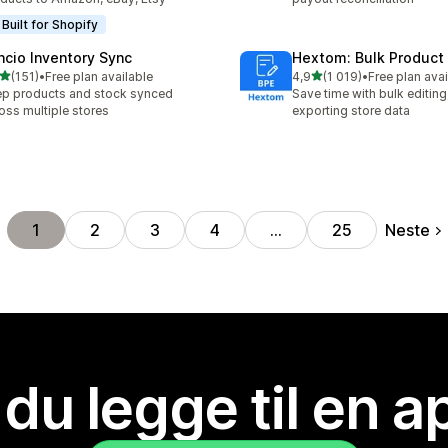
Built for Shopify
ncio Inventory Sync
Hextom: Bulk Product 
av 5 stjerner
av 5 stjerner
(151)
•
Free plan available
4,9
(1 019)
•
Free plan avai
alt 151 omtaler
Totalt 1019 omtaler
p products and stock synced
Save time with bulk editing
oss multiple stores
exporting store data
Neste
1
2
3
4
…
25
 du legge til en 