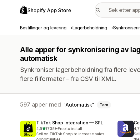
Shopify App Store
Bestillinger og levering
Lagerbeholdning
Synkroniseri
Alle apper for synkronisering av l
automatisk
Synkroniser lagerbeholdning fra flere leve
flere filformater – fra CSV til XML.
597 apper med
Automatisk
Tøm
TikTok Shop Integration — SPL
Ce
av 5 stjerner
4,9
(735)
•
Free to install
4,7
Totalt 735 omtaler
Tot
Sell on TikTok Shop to increase sales
Sel
opportunities
the