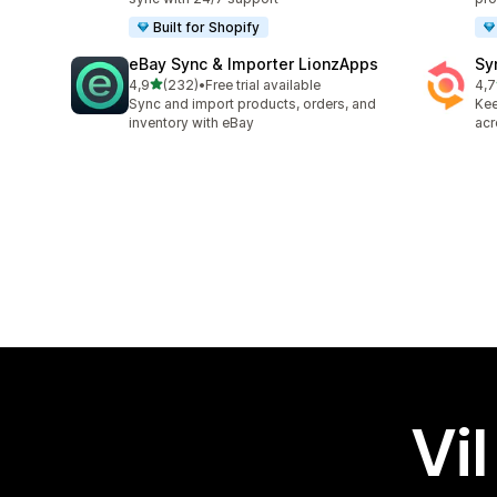
Built for Shopify
eBay Sync & Importer LionzApps
Sy
av 5 stjerner
4,9
(232)
•
Free trial available
4,7
Totalt 232 omtaler
Tot
Sync and import products, orders, and
Kee
inventory with eBay
acr
Vil