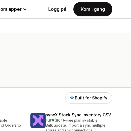
nom apper
Logg på
Kom i gang
Built for Shopify
syncX Stock Sync Inventory CSV
av 5 stjerner
lable
4,8
(804)
•
Free plan available
Totalt 804 omtaler
nd Orders to
Bulk update, import & sync multiple
stores and any connections