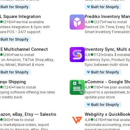
Built for Shopify
Built for Shopify
L Square Integration
Prediko Inventory Ma
av 5 stjerner
av 5 stjerner
(219)
•
Free trial available
4,9
(227)
•
Free to install
alt 219 omtaler
Totalt 227 omtaler
mless Integration & Sync with
Restock On Time, Every T
are POS - 24/7 support
Smart Inventory Forecastin
Built for Shopify
E Multichannel Connect
Inventory Sync, Multi 
av 5 stjerner
av 5 stjerner
(29)
•
Free to install
4,8
(112)
•
Gratis å installe
alt 29 omtaler
Totalt 112 omtaler
l on Amazon, TikTok Shop,eBay,
Inventory Sync, Product Sy
u, Mirakl, Walmart & more
Sync between multi-store
Built for Shopify
Built for Shopify
eqo Shipping
eCommix ‑ Google Sh
av 5 stjerner
av 5 stjerner
(124)
•
Free to install
4,9
(19)
•
Free plan availab
alt 124 omtaler
Totalt 19 omtaler
pping software offering low rates
Export to a spreadsheet, bu
 credits back
update your store
Built for Shopify
azon, eBay, Etsy — Salestio
Webgility x QuickBoo
av 5 stjerner
av 5 stjerner
(80)
•
Free to install
4,9
(476)
•
Free trial avail
alt 80 omtaler
Totalt 476 omtaler
c marketplace orders, export
Automate accounting, inve
ducts to Amazon, eBay, Etsy
payout reconciliation