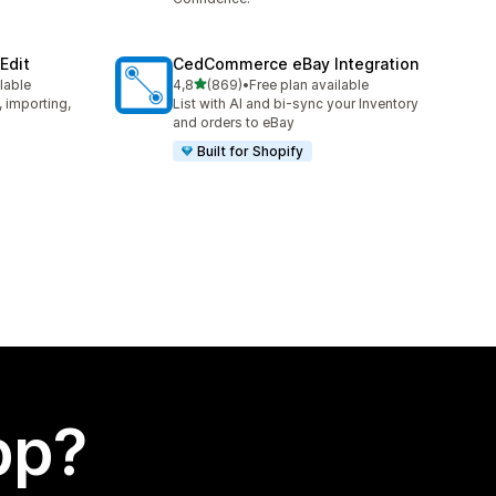
Edit
CedCommerce eBay Integration
av 5 stjerner
lable
4,8
(869)
•
Free plan available
Totalt 869 omtaler
, importing,
List with AI and bi-sync your Inventory
and orders to eBay
Built for Shopify
app?