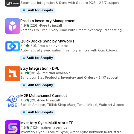
219 arvostelua yhteensä
Seamless Integration & Sync with Square POS - 24/7 support
Built for Shopify
Prediko Inventory Management
/ 5 tähteä
4,9
(226)
•
Free to install
226 arvostelua yhteensä
Restock On Time, Every Time With Smart Inventory Forecasting.
QuickBooks Sync by MyWorks
/ 5 tähteä
5,0
(50)
•
Free plan available
50 arvostelua yhteensä
Automatically sync sales, inventory & more with QuickBooks.
Built for Shopify
Etsy Integration ‑ DPL
/ 5 tähteä
4,9
(888)
•
Free trial available
888 arvostelua yhteensä
Sync your Etsy Products, Inventory and Orders - 24/7 support
Built for Shopify
M2E Multichannel Connect
/ 5 tähteä
4,8
(29)
•
Free to install
29 arvostelua yhteensä
Sell on Amazon, TikTok Shop,eBay, Temu, Mirakl, Walmart & more
Built for Shopify
Inventory Sync, Multi store TP
/ 5 tähteä
4,8
(112)
•
Ilmainen asennus
112 arvostelua yhteensä
Inventory Sync, Product Sync, Order Sync between multi-store