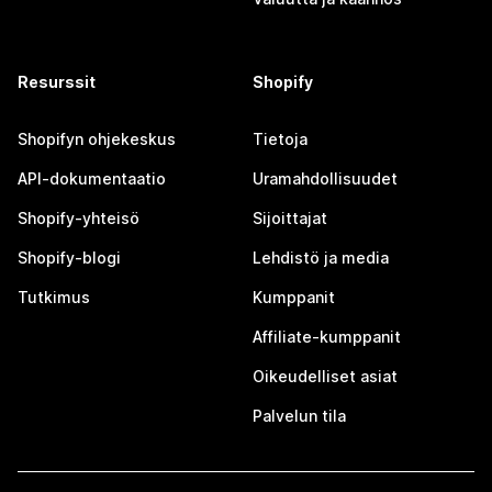
Resurssit
Shopify
Shopifyn ohjekeskus
Tietoja
API-dokumentaatio
Uramahdollisuudet
Shopify-yhteisö
Sijoittajat
Shopify-blogi
Lehdistö ja media
Tutkimus
Kumppanit
Affiliate-kumppanit
Oikeudelliset asiat
Palvelun tila