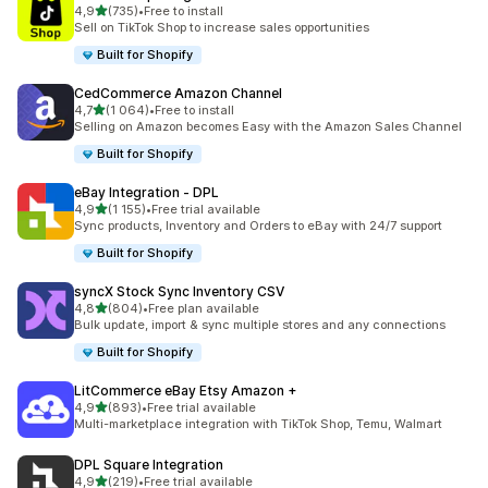
/ 5 tähteä
4,9
(735)
•
Free to install
735 arvostelua yhteensä
Sell on TikTok Shop to increase sales opportunities
Built for Shopify
CedCommerce Amazon Channel
/ 5 tähteä
4,7
(1 064)
•
Free to install
1064 arvostelua yhteensä
Selling on Amazon becomes Easy with the Amazon Sales Channel
Built for Shopify
eBay Integration ‑ DPL
/ 5 tähteä
4,9
(1 155)
•
Free trial available
1155 arvostelua yhteensä
Sync products, Inventory and Orders to eBay with 24/7 support
Built for Shopify
syncX Stock Sync Inventory CSV
/ 5 tähteä
4,8
(804)
•
Free plan available
804 arvostelua yhteensä
Bulk update, import & sync multiple stores and any connections
Built for Shopify
LitCommerce eBay Etsy Amazon +
/ 5 tähteä
4,9
(893)
•
Free trial available
893 arvostelua yhteensä
Multi-marketplace integration with TikTok Shop, Temu, Walmart
DPL Square Integration
/ 5 tähteä
4,9
(219)
•
Free trial available