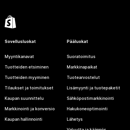
Sovellusluokat
Pääluokat
Myyntikanavat
Suoratoimitus
Tuotteiden etsiminen
Markkinapaikat
Tuotteiden myyminen
Tuotearvostelut
Tilaukset ja toimitukset
Lisämyynti ja tuotepaketit
Kaupan suunnittelu
Sähköpostimarkkinointi
Markkinointi ja konversio
Hakukoneoptimointi
Kaupan hallinnointi
Lähetys
Valuutta ja käännös