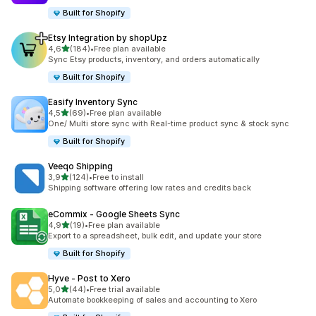
Built for Shopify
Etsy Integration by shopUpz
/ 5 tähteä
4,6
(184)
•
Free plan available
184 arvostelua yhteensä
Sync Etsy products, inventory, and orders automatically
Built for Shopify
Easify Inventory Sync
/ 5 tähteä
4,5
(69)
•
Free plan available
69 arvostelua yhteensä
One/ Multi store sync with Real-time product sync & stock sync
Built for Shopify
Veeqo Shipping
/ 5 tähteä
3,9
(124)
•
Free to install
124 arvostelua yhteensä
Shipping software offering low rates and credits back
eCommix ‑ Google Sheets Sync
/ 5 tähteä
4,9
(19)
•
Free plan available
19 arvostelua yhteensä
Export to a spreadsheet, bulk edit, and update your store
Built for Shopify
Hyve ‑ Post to Xero
/ 5 tähteä
5,0
(44)
•
Free trial available
44 arvostelua yhteensä
Automate bookkeeping of sales and accounting to Xero