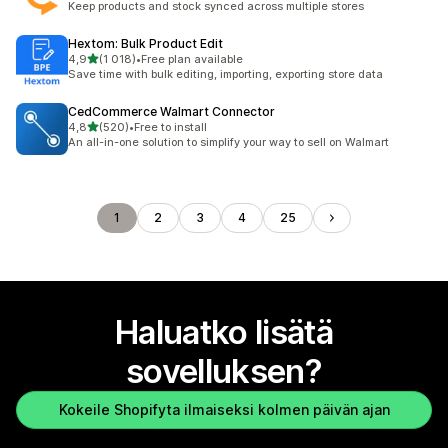
Keep products and stock synced across multiple stores
Hextom: Bulk Product Edit
/ 5 tähteä
4,9
(1 018)
•
Free plan available
1018 arvostelua yhteensä
Save time with bulk editing, importing, exporting store data
CedCommerce Walmart Connector
/ 5 tähteä
4,8
(520)
•
Free to install
520 arvostelua yhteensä
An all-in-one solution to simplify your way to sell on Walmart
1
2
3
4
25
Haluatko lisätä
sovelluksen?
Kokeile Shopifyta ilmaiseksi kolmen päivän ajan