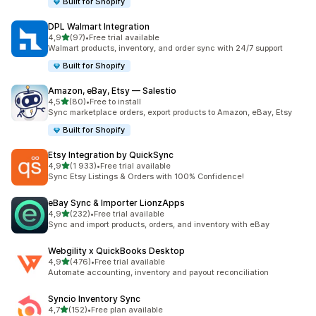
Built for Shopify
DPL Walmart Integration
/ 5 tähteä
4,9
(97)
•
Free trial available
97 arvostelua yhteensä
Walmart products, inventory, and order sync with 24/7 support
Built for Shopify
Amazon, eBay, Etsy — Salestio
/ 5 tähteä
4,5
(80)
•
Free to install
80 arvostelua yhteensä
Sync marketplace orders, export products to Amazon, eBay, Etsy
Built for Shopify
Etsy Integration by QuickSync
/ 5 tähteä
4,9
(1 933)
•
Free trial available
1933 arvostelua yhteensä
Sync Etsy Listings & Orders with 100% Confidence!
eBay Sync & Importer LionzApps
/ 5 tähteä
4,9
(232)
•
Free trial available
232 arvostelua yhteensä
Sync and import products, orders, and inventory with eBay
Webgility x QuickBooks Desktop
/ 5 tähteä
4,9
(476)
•
Free trial available
476 arvostelua yhteensä
Automate accounting, inventory and payout reconciliation
Syncio Inventory Sync
/ 5 tähteä
4,7
(152)
•
Free plan available
152 arvostelua yhteensä