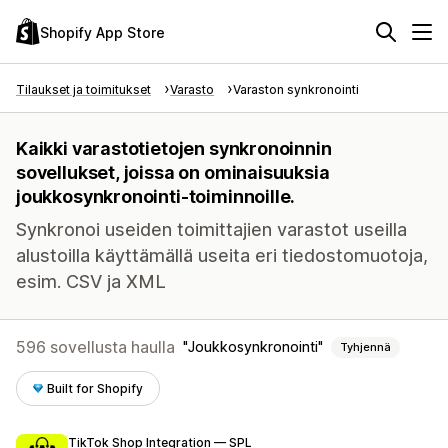
Shopify App Store
Tilaukset ja toimitukset
Varasto
Varaston synkronointi
Kaikki varastotietojen synkronoinnin
sovellukset, joissa on ominaisuuksia
joukkosynkronointi-toiminnoille.
Synkronoi useiden toimittajien varastot useilla
alustoilla käyttämällä useita eri tiedostomuotoja,
esim. CSV ja XML
596 sovellusta haulla
Joukkosynkronointi
Tyhjennä
Built for Shopify
TikTok Shop Integration — SPL