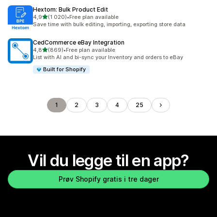
Hextom: Bulk Product Edit
av 5 stjerner
4,9
(1 020)
•
Free plan available
Totalt 1020 omtaler
Save time with bulk editing, importing, exporting store data
CedCommerce eBay Integration
av 5 stjerner
4,8
(869)
•
Free plan available
Totalt 869 omtaler
List with AI and bi-sync your Inventory and orders to eBay
Built for Shopify
1
2
3
4
25
Vil du legge til en app?
Prøv Shopify gratis i tre dager