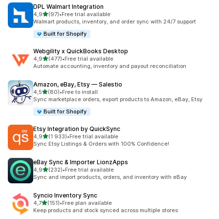
DPL Walmart Integration
av 5 stjerner
4,9
(97)
•
Free trial available
Totalt 97 omtaler
Walmart products, inventory, and order sync with 24/7 support
Built for Shopify
Webgility x QuickBooks Desktop
av 5 stjerner
4,9
(477)
•
Free trial available
Totalt 477 omtaler
Automate accounting, inventory and payout reconciliation
Amazon, eBay, Etsy — Salestio
av 5 stjerner
4,5
(80)
•
Free to install
Totalt 80 omtaler
Sync marketplace orders, export products to Amazon, eBay, Etsy
Built for Shopify
Etsy Integration by QuickSync
av 5 stjerner
4,9
(1 933)
•
Free trial available
Totalt 1933 omtaler
Sync Etsy Listings & Orders with 100% Confidence!
eBay Sync & Importer LionzApps
av 5 stjerner
4,9
(232)
•
Free trial available
Totalt 232 omtaler
Sync and import products, orders, and inventory with eBay
Syncio Inventory Sync
av 5 stjerner
4,7
(151)
•
Free plan available
Totalt 151 omtaler
Keep products and stock synced across multiple stores