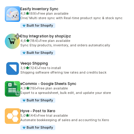
Easify Inventory Sync
av 5 stjerner
4,5
(69)
•
Free plan available
Totalt 69 omtaler
One/ Multi store sync with Real-time product sync & stock sync
Built for Shopify
Etsy Integration by shopUpz
av 5 stjerner
4,6
(184)
•
Free plan available
Totalt 184 omtaler
Sync Etsy products, inventory, and orders automatically
Built for Shopify
Veeqo Shipping
av 5 stjerner
3,9
(124)
•
Free to install
Totalt 124 omtaler
Shipping software offering low rates and credits back
eCommix ‑ Google Sheets Sync
av 5 stjerner
4,9
(19)
•
Free plan available
Totalt 19 omtaler
Export to a spreadsheet, bulk edit, and update your store
Built for Shopify
Hyve ‑ Post to Xero
av 5 stjerner
5,0
(44)
•
Free trial available
Totalt 44 omtaler
Automate bookkeeping of sales and accounting to Xero
Built for Shopify