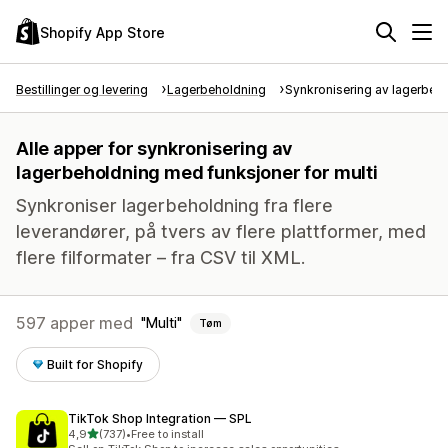
Shopify App Store
Bestillinger og levering
Lagerbeholdning
Synkronisering av lagerbeh
Alle apper for synkronisering av
lagerbeholdning med funksjoner for multi
Synkroniser lagerbeholdning fra flere
leverandører, på tvers av flere plattformer, med
flere filformater – fra CSV til XML.
597 apper med
Multi
Tøm
Built for Shopify
TikTok Shop Integration — SPL
av 5 stjerner
4,9
(737)
•
Free to install
Totalt 737 omtaler