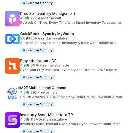
Built for Shopify
Prediko Inventory Management
av 5 stjerner
4,9
(227)
•
Free to install
Totalt 227 omtaler
Restock On Time, Every Time With Smart Inventory Forecasting.
QuickBooks Sync by MyWorks
av 5 stjerner
5,0
(50)
•
Free plan available
Totalt 50 omtaler
Automatically sync sales, inventory & more with QuickBooks.
Built for Shopify
Etsy Integration ‑ DPL
av 5 stjerner
4,9
(891)
•
Free trial available
Totalt 891 omtaler
Sync your Etsy Products, Inventory and Orders - 24/7 support
Built for Shopify
M2E Multichannel Connect
av 5 stjerner
4,8
(29)
•
Free to install
Totalt 29 omtaler
Sell on Amazon, TikTok Shop,eBay, Temu, Mirakl, Walmart & more
Built for Shopify
Inventory Sync, Multi store TP
av 5 stjerner
4,8
(112)
•
Gratis å installere
Totalt 112 omtaler
Inventory Sync, Product Sync, Order Sync between multi-store
Built for Shopify