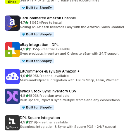
Sell on TikTok Shop to increase sales opportunities
Built for Shopify
CedCommerce Amazon Channel
av 5 stjerner
4,7
(1 062)
•
Free to install
Totalt 1062 omtaler
Selling on Amazon becomes Easy with the Amazon Sales Channel
Built for Shopify
eBay Integration ‑ DPL
av 5 stjerner
4,9
(1 155)
•
Free trial available
Totalt 1155 omtaler
Sync products, Inventory and Orders to eBay with 24/7 support
Built for Shopify
LitCommerce eBay Etsy Amazon +
av 5 stjerner
4,9
(895)
•
Free trial available
Totalt 895 omtaler
Multi-marketplace integration with TikTok Shop, Temu, Walmart
syncX Stock Sync Inventory CSV
av 5 stjerner
4,8
(803)
•
Free plan available
Totalt 803 omtaler
Bulk update, import & sync multiple stores and any connections
Built for Shopify
DPL Square Integration
av 5 stjerner
4,9
(219)
•
Free trial available
Totalt 219 omtaler
Seamless Integration & Sync with Square POS - 24/7 support