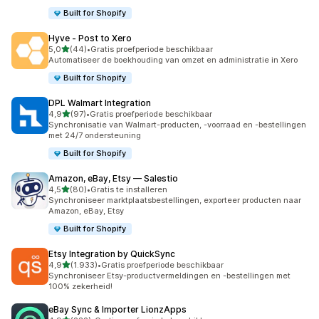
Built for Shopify
Hyve ‑ Post to Xero
van 5 sterren
5,0
(44)
•
Gratis proefperiode beschikbaar
44 recensies in totaal
Automatiseer de boekhouding van omzet en administratie in Xero
Built for Shopify
DPL Walmart Integration
van 5 sterren
4,9
(97)
•
Gratis proefperiode beschikbaar
97 recensies in totaal
Synchronisatie van Walmart-producten, -voorraad en -bestellingen
met 24/7 ondersteuning
Built for Shopify
Amazon, eBay, Etsy — Salestio
van 5 sterren
4,5
(80)
•
Gratis te installeren
80 recensies in totaal
Synchroniseer marktplaatsbestellingen, exporteer producten naar
Amazon, eBay, Etsy
Built for Shopify
Etsy Integration by QuickSync
van 5 sterren
4,9
(1.933)
•
Gratis proefperiode beschikbaar
1933 recensies in totaal
Synchroniseer Etsy-productvermeldingen en -bestellingen met
100% zekerheid!
eBay Sync & Importer LionzApps