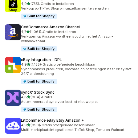
van 5 sterren
4,9
(735)
•
Gratis te installeren
735 recensies in totaal
Verkoop op TikTok Shop om omzetkansen te vergroten
Built for Shopify
CedCommerce Amazon Channel
van 5 sterren
4,7
(1.061)
•
Gratis te installeren
1061 recensies in totaal
Verkopen op Amazon wordt eenvoudig met het Amazon-
verkoopkanaal
Built for Shopify
eBay Integration ‑ DPL
van 5 sterren
4,9
(1.155)
•
Gratis proefperiode beschikbaar
1155 recensies in totaal
Synchroniseer producten, voorraad en bestellingen naar eBay met
24/7 ondersteuning
Built for Shopify
syncX: Stock Sync
van 5 sterren
4,8
(804)
•
Gratis
804 recensies in totaal
Autom. voorraad sync voor best. of nieuwe prod.
Built for Shopify
LitCommerce eBay Etsy Amazon +
van 5 sterren
4,9
(893)
•
Gratis proefperiode beschikbaar
893 recensies in totaal
Multi-marktplaatsintegratie met TikTok Shop, Temu en Walmart