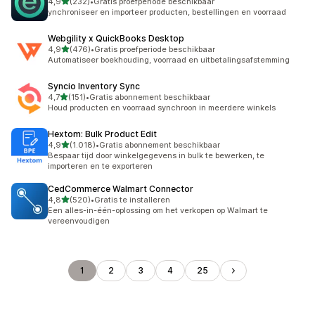
van 5 sterren
4,9
(232)
•
Gratis proefperiode beschikbaar
232 recensies in totaal
ynchroniseer en importeer producten, bestellingen en voorraad
Webgility x QuickBooks Desktop
van 5 sterren
4,9
(476)
•
Gratis proefperiode beschikbaar
476 recensies in totaal
Automatiseer boekhouding, voorraad en uitbetalingsafstemming
Syncio Inventory Sync
van 5 sterren
4,7
(151)
•
Gratis abonnement beschikbaar
151 recensies in totaal
Houd producten en voorraad synchroon in meerdere winkels
Hextom: Bulk Product Edit
van 5 sterren
4,9
(1.018)
•
Gratis abonnement beschikbaar
1018 recensies in totaal
Bespaar tijd door winkelgegevens in bulk te bewerken, te
importeren en te exporteren
CedCommerce Walmart Connector
van 5 sterren
4,8
(520)
•
Gratis te installeren
520 recensies in totaal
Een alles-in-één-oplossing om het verkopen op Walmart te
vereenvoudigen
1
2
3
4
25