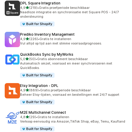
DPL Square Integration
van 5 sterren
4,9
(219)
•
Gratis proefperiode beschikbaar
219 recensies in totaal
Naadloze integratie en synchronisatie met Square POS - 24/7
ondersteuning
Built for Shopify
Prediko Inventory Management
van 5 sterren
4,9
(226)
•
Gratis te installeren
226 recensies in totaal
Vul altijd op tijd aan met slimme voorraadprognoses.
QuickBooks Sync by MyWorks
van 5 sterren
5,0
(50)
•
Gratis abonnement beschikbaar
50 recensies in totaal
Automatisch omzet, voorraad en meer synchroniseren met
QuickBooks.
Built for Shopify
Etsy Integration ‑ DPL
van 5 sterren
4,9
(889)
•
Gratis proefperiode beschikbaar
889 recensies in totaal
Beheer Etsy-lijsten, voorraad en bestellingen met 24/7 support
Built for Shopify
M2E Multichannel Connect
van 5 sterren
4,8
(29)
•
Gratis te installeren
29 recensies in totaal
Verkoop eenvoudig via Amazon,TikTok Shop, eBay, Temu, Kaufland
Built for Shopify