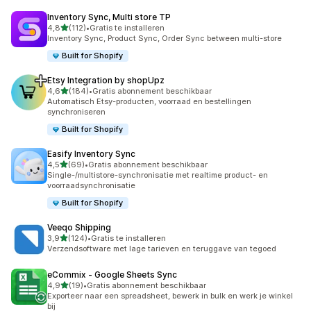
Inventory Sync, Multi store TP
van 5 sterren
4,8
(112)
•
Gratis te installeren
112 recensies in totaal
Inventory Sync, Product Sync, Order Sync between multi-store
Built for Shopify
Etsy Integration by shopUpz
van 5 sterren
4,6
(184)
•
Gratis abonnement beschikbaar
184 recensies in totaal
Automatisch Etsy-producten, voorraad en bestellingen
synchroniseren
Built for Shopify
Easify Inventory Sync
van 5 sterren
4,5
(69)
•
Gratis abonnement beschikbaar
69 recensies in totaal
Single-/multistore-synchronisatie met realtime product- en
voorraadsynchronisatie
Built for Shopify
Veeqo Shipping
van 5 sterren
3,9
(124)
•
Gratis te installeren
124 recensies in totaal
Verzendsoftware met lage tarieven en teruggave van tegoed
eCommix ‑ Google Sheets Sync
van 5 sterren
4,9
(19)
•
Gratis abonnement beschikbaar
19 recensies in totaal
Exporteer naar een spreadsheet, bewerk in bulk en werk je winkel
bij