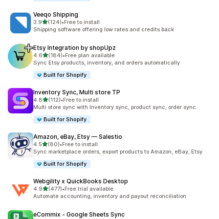
Veeqo Shipping
เต็ม 5 ดาว
3.9
(124)
•
Free to install
ทั้งหมด 124 รีวิว
Shipping software offering low rates and credits back
Etsy Integration by shopUpz
เต็ม 5 ดาว
4.6
(184)
•
Free plan available
ทั้งหมด 184 รีวิว
Sync Etsy products, inventory, and orders automatically
Built for Shopify
Inventory Sync, Multi store TP
เต็ม 5 ดาว
4.8
(112)
•
Free to install
ทั้งหมด 112 รีวิว
Multi store sync with Inventory sync, product sync, order sync
Built for Shopify
Amazon, eBay, Etsy — Salestio
เต็ม 5 ดาว
4.5
(80)
•
Free to install
ทั้งหมด 80 รีวิว
Sync marketplace orders, export products to Amazon, eBay, Etsy
Built for Shopify
Webgility x QuickBooks Desktop
เต็ม 5 ดาว
4.9
(477)
•
Free trial available
ทั้งหมด 477 รีวิว
Automate accounting, inventory and payout reconciliation
eCommix ‑ Google Sheets Sync