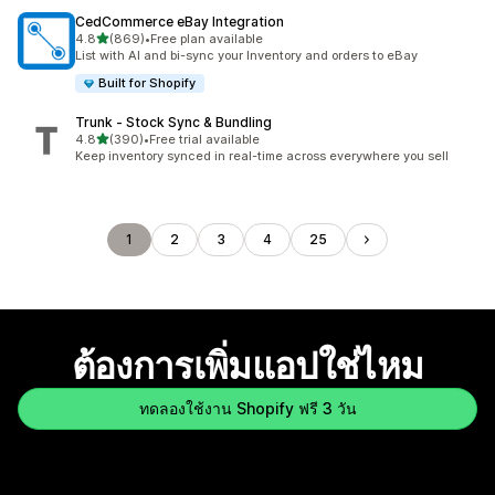
CedCommerce eBay Integration
เต็ม 5 ดาว
4.8
(869)
•
Free plan available
ทั้งหมด 869 รีวิว
List with AI and bi-sync your Inventory and orders to eBay
Built for Shopify
Trunk ‑ Stock Sync & Bundling
เต็ม 5 ดาว
4.8
(390)
•
Free trial available
ทั้งหมด 390 รีวิว
Keep inventory synced in real-time across everywhere you sell
1
2
3
4
25
ต้องการเพิ่มแอปใช่ไหม
ทดลองใช้งาน Shopify ฟรี 3 วัน