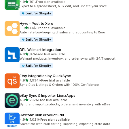
เต็ม 5 ดาว
4.9
(19)
•
Free plan available
ทั้งหมด 19 รีวิว
Export to a spreadsheet, bulk edit, and update your store
Built for Shopify
Hyve ‑ Post to Xero
เต็ม 5 ดาว
5.0
(44)
•
Free trial available
ทั้งหมด 44 รีวิว
Automate bookkeeping of sales and accounting to Xero
Built for Shopify
DPL Walmart Integration
เต็ม 5 ดาว
4.9
(97)
•
Free trial available
ทั้งหมด 97 รีวิว
Walmart products, inventory, and order sync with 24/7 support
Built for Shopify
Etsy Integration by QuickSync
เต็ม 5 ดาว
4.9
(1,934)
•
Free trial available
ทั้งหมด 1934 รีวิว
Sync Etsy Listings & Orders with 100% Confidence!
eBay Sync & Importer LionzApps
เต็ม 5 ดาว
4.9
(232)
•
Free trial available
ทั้งหมด 232 รีวิว
Sync and import products, orders, and inventory with eBay
Hextom: Bulk Product Edit
เต็ม 5 ดาว
4.9
(1,021)
•
Free plan available
ทั้งหมด 1021 รีวิว
Save time with bulk editing, importing, exporting store data