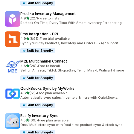
Built for Shopify
Prediko Inventory Management
เต็ม 5 ดาว
4.9
(227)
•
Free to install
ทั้งหมด 227 รีวิว
Restock On Time, Every Time With Smart Inventory Forecasting.
Etsy Integration ‑ DPL
เต็ม 5 ดาว
4.9
(891)
•
Free trial available
ทั้งหมด 891 รีวิว
Sync your Etsy Products, Inventory and Orders - 24/7 support
Built for Shopify
M2E Multichannel Connect
เต็ม 5 ดาว
4.8
(29)
•
Free to install
ทั้งหมด 29 รีวิว
Sell on Amazon, TikTok Shop,eBay, Temu, Mirakl, Walmart & more
Built for Shopify
QuickBooks Sync by MyWorks
เต็ม 5 ดาว
4.8
(51)
•
Free plan available
ทั้งหมด 51 รีวิว
Automatically sync sales, inventory & more with QuickBooks.
Built for Shopify
Easify Inventory Sync
เต็ม 5 ดาว
4.5
(69)
•
Free plan available
ทั้งหมด 69 รีวิว
One/ Multi store sync with Real-time product sync & stock sync
Built for Shopify