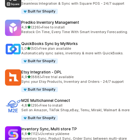
toplam 219 değerlendirme
Seamless Integration & Sync with Square POS - 24/7 support
Built for Shopify
Prediko Inventory Management
5 yıldız üzerinden
4,9
(226)
•
Free to install
toplam 226 değerlendirme
Restock On Time, Every Time With Smart Inventory Forecasting.
QuickBooks Sync by MyWorks
5 yıldız üzerinden
5,0
(50)
•
Free plan available
toplam 50 değerlendirme
Automatically sync sales, inventory & more with QuickBooks.
Built for Shopify
Etsy Integration ‑ DPL
5 yıldız üzerinden
4,9
(888)
•
Free trial available
toplam 888 değerlendirme
Sync your Etsy Products, Inventory and Orders - 24/7 support
Built for Shopify
M2E Multichannel Connect
5 yıldız üzerinden
4,8
(29)
•
Free to install
toplam 29 değerlendirme
Sell on Amazon, TikTok Shop,eBay, Temu, Mirakl, Walmart & more
Built for Shopify
Inventory Sync, Multi store TP
5 yıldız üzerinden
4,8
(112)
•
Ücretsiz yükleme
toplam 112 değerlendirme
Inventory Sync, Product Sync, Order Sync between multi-store