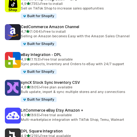
5 yıldız üzerinden
4,9
(735)
•
Free to install
toplam 735 değerlendirme
Sell on TikTok Shop to increase sales opportunities
Built for Shopify
CedCommerce Amazon Channel
5 yıldız üzerinden
4,7
(1.064)
•
Free to install
toplam 1064 değerlendirme
Selling on Amazon becomes Easy with the Amazon Sales Channel
Built for Shopify
eBay Integration ‑ DPL
5 yıldız üzerinden
4,9
(1.153)
•
Free trial available
toplam 1153 değerlendirme
Sync products, Inventory and Orders to eBay with 24/7 support
Built for Shopify
syncX Stock Sync Inventory CSV
5 yıldız üzerinden
4,8
(805)
•
Free plan available
toplam 805 değerlendirme
Bulk update, import & sync multiple stores and any connections
Built for Shopify
LitCommerce eBay Etsy Amazon +
5 yıldız üzerinden
4,9
(893)
•
Free trial available
toplam 893 değerlendirme
Multi-marketplace integration with TikTok Shop, Temu, Walmart
DPL Square Integration
5 yıldız üzerinden
4,9
(219)
•
Free trial available