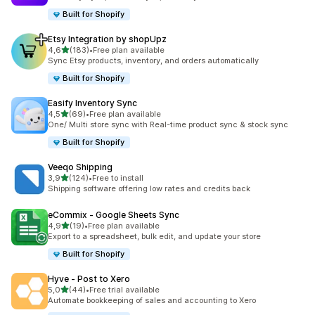
Built for Shopify
Etsy Integration by shopUpz
5 yıldız üzerinden
4,6
(183)
•
Free plan available
toplam 183 değerlendirme
Sync Etsy products, inventory, and orders automatically
Built for Shopify
Easify Inventory Sync
5 yıldız üzerinden
4,5
(69)
•
Free plan available
toplam 69 değerlendirme
One/ Multi store sync with Real-time product sync & stock sync
Built for Shopify
Veeqo Shipping
5 yıldız üzerinden
3,9
(124)
•
Free to install
toplam 124 değerlendirme
Shipping software offering low rates and credits back
eCommix ‑ Google Sheets Sync
5 yıldız üzerinden
4,9
(19)
•
Free plan available
toplam 19 değerlendirme
Export to a spreadsheet, bulk edit, and update your store
Built for Shopify
Hyve ‑ Post to Xero
5 yıldız üzerinden
5,0
(44)
•
Free trial available
toplam 44 değerlendirme
Automate bookkeeping of sales and accounting to Xero