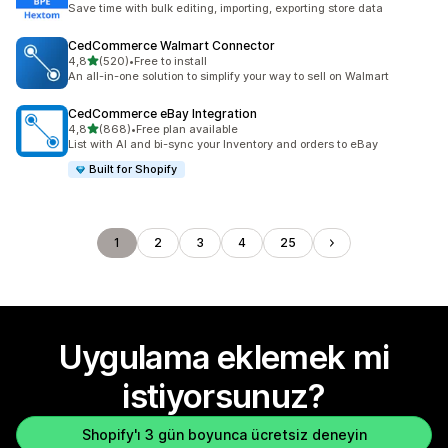
Save time with bulk editing, importing, exporting store data
CedCommerce Walmart Connector
5 yıldız üzerinden
4,8
(520)
•
Free to install
toplam 520 değerlendirme
An all-in-one solution to simplify your way to sell on Walmart
CedCommerce eBay Integration
5 yıldız üzerinden
4,8
(868)
•
Free plan available
toplam 868 değerlendirme
List with AI and bi-sync your Inventory and orders to eBay
Built for Shopify
1
2
3
4
25
Uygulama eklemek mi
istiyorsunuz?
Shopify'ı 3 gün boyunca ücretsiz deneyin