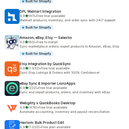
Built for Shopify
DPL Walmart Integration
5 yıldız üzerinden
4,9
(97)
•
Free trial available
toplam 97 değerlendirme
Walmart products, inventory, and order sync with 24/7 support
Built for Shopify
Amazon, eBay, Etsy — Salestio
5 yıldız üzerinden
4,5
(80)
•
Free to install
toplam 80 değerlendirme
Sync marketplace orders, export products to Amazon, eBay, Etsy
Built for Shopify
Etsy Integration by QuickSync
5 yıldız üzerinden
4,9
(1.932)
•
Free trial available
toplam 1932 değerlendirme
Sync Etsy Listings & Orders with 100% Confidence!
eBay Sync & Importer LionzApps
5 yıldız üzerinden
4,9
(232)
•
Free trial available
toplam 232 değerlendirme
Sync and import products, orders, and inventory with eBay
Webgility x QuickBooks Desktop
5 yıldız üzerinden
4,9
(476)
•
Free trial available
toplam 476 değerlendirme
Automate accounting, inventory and payout reconciliation
Hextom: Bulk Product Edit
5 yıldız üzerinden
4,9
(1.020)
•
Free plan available
toplam 1020 değerlendirme