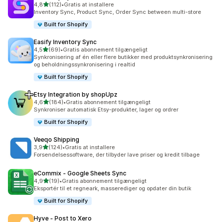
ud af 5 stjerner
4,8
(112)
•
Gratis at installere
112 anmeldelser i alt
Inventory Sync, Product Sync, Order Sync between multi-store
Built for Shopify
Easify Inventory Sync
ud af 5 stjerner
4,5
(69)
•
Gratis abonnement tilgængeligt
69 anmeldelser i alt
Synkronisering af én eller flere butikker med produktsynkronisering
og beholdningssynkronisering i realtid
Built for Shopify
Etsy Integration by shopUpz
ud af 5 stjerner
4,6
(184)
•
Gratis abonnement tilgængeligt
184 anmeldelser i alt
Synkroniser automatisk Etsy-produkter, lager og ordrer
Built for Shopify
Veeqo Shipping
ud af 5 stjerner
3,9
(124)
•
Gratis at installere
124 anmeldelser i alt
Forsendelsessoftware, der tilbyder lave priser og kredit tilbage
eCommix ‑ Google Sheets Sync
ud af 5 stjerner
4,9
(19)
•
Gratis abonnement tilgængeligt
19 anmeldelser i alt
Eksportér til et regneark, masserediger og opdater din butik
Built for Shopify
Hyve ‑ Post to Xero