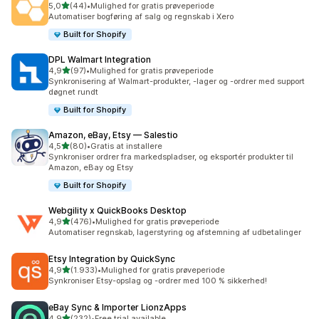
ud af 5 stjerner
5,0
(44)
•
Mulighed for gratis prøveperiode
44 anmeldelser i alt
Automatiser bogføring af salg og regnskab i Xero
Built for Shopify
DPL Walmart Integration
ud af 5 stjerner
4,9
(97)
•
Mulighed for gratis prøveperiode
97 anmeldelser i alt
Synkronisering af Walmart-produkter, -lager og -ordrer med support
døgnet rundt
Built for Shopify
Amazon, eBay, Etsy — Salestio
ud af 5 stjerner
4,5
(80)
•
Gratis at installere
80 anmeldelser i alt
Synkroniser ordrer fra markedspladser, og eksportér produkter til
Amazon, eBay og Etsy
Built for Shopify
Webgility x QuickBooks Desktop
ud af 5 stjerner
4,9
(476)
•
Mulighed for gratis prøveperiode
476 anmeldelser i alt
Automatiser regnskab, lagerstyring og afstemning af udbetalinger
Etsy Integration by QuickSync
ud af 5 stjerner
4,9
(1.933)
•
Mulighed for gratis prøveperiode
1933 anmeldelser i alt
Synkroniser Etsy-opslag og -ordrer med 100 % sikkerhed!
eBay Sync & Importer LionzApps
ud af 5 stjerner
4,9
(232)
•
Free trial available