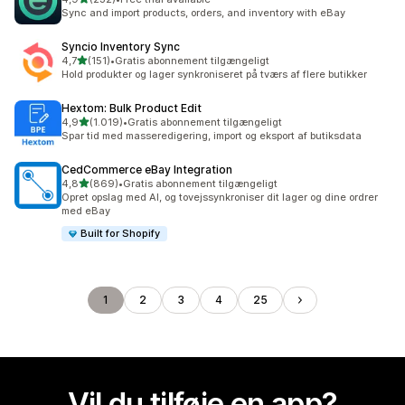
232 anmeldelser i alt
Sync and import products, orders, and inventory with eBay
Syncio Inventory Sync
ud af 5 stjerner
4,7
(151)
•
Gratis abonnement tilgængeligt
151 anmeldelser i alt
Hold produkter og lager synkroniseret på tværs af flere butikker
Hextom: Bulk Product Edit
ud af 5 stjerner
4,9
(1.019)
•
Gratis abonnement tilgængeligt
1019 anmeldelser i alt
Spar tid med masseredigering, import og eksport af butiksdata
CedCommerce eBay Integration
ud af 5 stjerner
4,8
(869)
•
Gratis abonnement tilgængeligt
869 anmeldelser i alt
Opret opslag med AI, og tovejssynkroniser dit lager og dine ordrer
med eBay
Built for Shopify
1
2
3
4
25
Vil du tilføje en app?