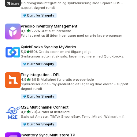
219 anmeldelser i alt
Gnidningsløs integration og synkronisering med Square POS –
support døgnet rundt
Built for Shopify
Prediko Inventory Management
ud af 5 stjerner
4,9
(227)
•
Gratis at installere
227 anmeldelser i alt
Fyld lageret op til tiden hver gang med smarte lagerprognoser.
QuickBooks Sync by MyWorks
ud af 5 stjerner
5,0
(50)
•
Gratis abonnement tilgængeligt
50 anmeldelser i alt
Synkroniser automatisk salg, lager med mere med QuickBooks.
Built for Shopify
Etsy Integration ‑ DPL
ud af 5 stjerner
4,9
(891)
•
Mulighed for gratis prøveperiode
891 anmeldelser i alt
Synkroniser dine Etsy-produkter, dit lager og dine ordrer – support
døgnet rundt
Built for Shopify
M2E Multichannel Connect
ud af 5 stjerner
4,8
(29)
•
Gratis at installere
29 anmeldelser i alt
Sælg på Amazon, TikTok Shop, eBay, Temu, Mirakl, Walmart m.fl.
Built for Shopify
Inventory Sync, Multi store TP