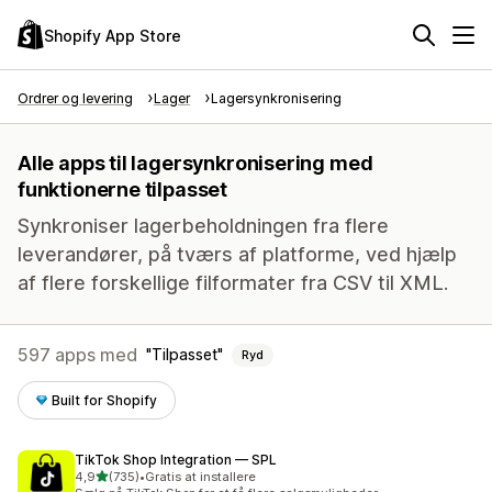
Shopify App Store
Ordrer og levering
Lager
Lagersynkronisering
Alle apps til lagersynkronisering med
funktionerne tilpasset
Synkroniser lagerbeholdningen fra flere
leverandører, på tværs af platforme, ved hjælp
af flere forskellige filformater fra CSV til XML.
597 apps med
Tilpasset
Ryd
Built for Shopify
TikTok Shop Integration — SPL
ud af 5 stjerner
4,9
(735)
•
Gratis at installere
735 anmeldelser i alt