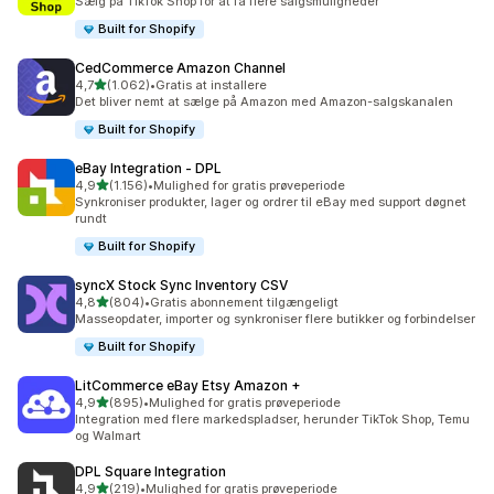
Sælg på TikTok Shop for at få flere salgsmuligheder
Built for Shopify
CedCommerce Amazon Channel
ud af 5 stjerner
4,7
(1.062)
•
Gratis at installere
1062 anmeldelser i alt
Det bliver nemt at sælge på Amazon med Amazon-salgskanalen
Built for Shopify
eBay Integration ‑ DPL
ud af 5 stjerner
4,9
(1.156)
•
Mulighed for gratis prøveperiode
1156 anmeldelser i alt
Synkroniser produkter, lager og ordrer til eBay med support døgnet
rundt
Built for Shopify
syncX Stock Sync Inventory CSV
ud af 5 stjerner
4,8
(804)
•
Gratis abonnement tilgængeligt
804 anmeldelser i alt
Masseopdater, importer og synkroniser flere butikker og forbindelser
Built for Shopify
LitCommerce eBay Etsy Amazon +
ud af 5 stjerner
4,9
(895)
•
Mulighed for gratis prøveperiode
895 anmeldelser i alt
Integration med flere markedspladser, herunder TikTok Shop, Temu
og Walmart
DPL Square Integration
ud af 5 stjerner
4,9
(219)
•
Mulighed for gratis prøveperiode