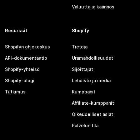
Valuutta ja käännös
Resurssit
Shopify
Shopifyn ohjekeskus
Tietoja
API-dokumentaatio
Uramahdollisuudet
Shopify-yhteisö
Sijoittajat
Shopify-blogi
Lehdistö ja media
Tutkimus
Kumppanit
Affiliate-kumppanit
Oikeudelliset asiat
Palvelun tila