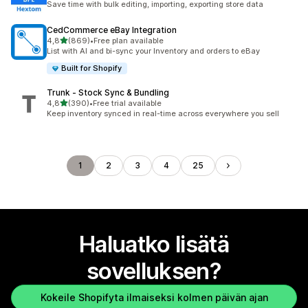
Save time with bulk editing, importing, exporting store data
CedCommerce eBay Integration
/ 5 tähteä
4,8
(869)
•
Free plan available
869 arvostelua yhteensä
List with AI and bi-sync your Inventory and orders to eBay
Built for Shopify
Trunk ‑ Stock Sync & Bundling
/ 5 tähteä
4,8
(390)
•
Free trial available
390 arvostelua yhteensä
Keep inventory synced in real-time across everywhere you sell
1
2
3
4
25
Haluatko lisätä
sovelluksen?
Kokeile Shopifyta ilmaiseksi kolmen päivän ajan