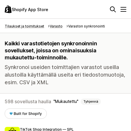
Shopify App Store
Tilaukset ja toimitukset
Varasto
Varaston synkronointi
Kaikki varastotietojen synkronoinnin
sovellukset, joissa on ominaisuuksia
mukautettu-toiminnoille.
Synkronoi useiden toimittajien varastot useilla
alustoilla käyttämällä useita eri tiedostomuotoja,
esim. CSV ja XML
598 sovellusta haulla
Mukautettu
Tyhjennä
Built for Shopify
TikTok Shop Integration — SPL