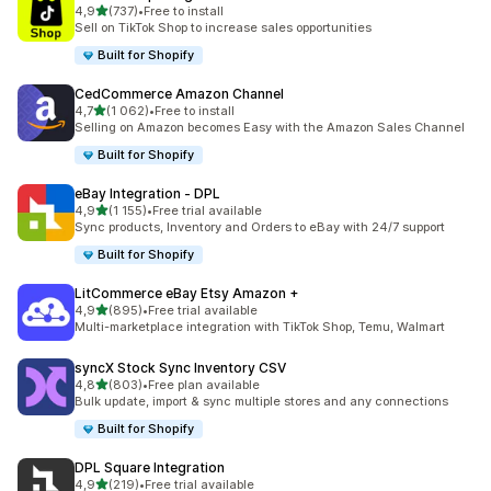
/ 5 tähteä
4,9
(737)
•
Free to install
737 arvostelua yhteensä
Sell on TikTok Shop to increase sales opportunities
Built for Shopify
CedCommerce Amazon Channel
/ 5 tähteä
4,7
(1 062)
•
Free to install
1062 arvostelua yhteensä
Selling on Amazon becomes Easy with the Amazon Sales Channel
Built for Shopify
eBay Integration ‑ DPL
/ 5 tähteä
4,9
(1 155)
•
Free trial available
1155 arvostelua yhteensä
Sync products, Inventory and Orders to eBay with 24/7 support
Built for Shopify
LitCommerce eBay Etsy Amazon +
/ 5 tähteä
4,9
(895)
•
Free trial available
895 arvostelua yhteensä
Multi-marketplace integration with TikTok Shop, Temu, Walmart
syncX Stock Sync Inventory CSV
/ 5 tähteä
4,8
(803)
•
Free plan available
803 arvostelua yhteensä
Bulk update, import & sync multiple stores and any connections
Built for Shopify
DPL Square Integration
/ 5 tähteä
4,9
(219)
•
Free trial available