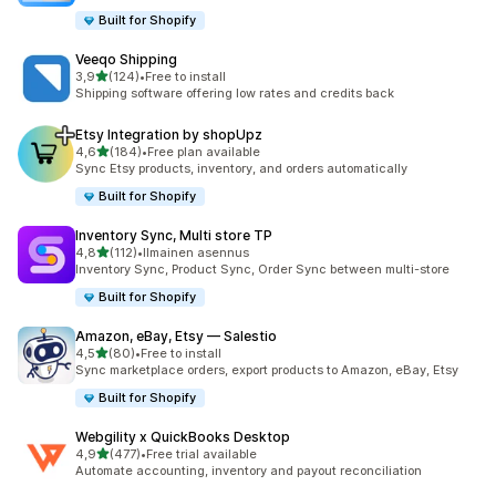
Built for Shopify
Veeqo Shipping
/ 5 tähteä
3,9
(124)
•
Free to install
124 arvostelua yhteensä
Shipping software offering low rates and credits back
Etsy Integration by shopUpz
/ 5 tähteä
4,6
(184)
•
Free plan available
184 arvostelua yhteensä
Sync Etsy products, inventory, and orders automatically
Built for Shopify
Inventory Sync, Multi store TP
/ 5 tähteä
4,8
(112)
•
Ilmainen asennus
112 arvostelua yhteensä
Inventory Sync, Product Sync, Order Sync between multi-store
Built for Shopify
Amazon, eBay, Etsy — Salestio
/ 5 tähteä
4,5
(80)
•
Free to install
80 arvostelua yhteensä
Sync marketplace orders, export products to Amazon, eBay, Etsy
Built for Shopify
Webgility x QuickBooks Desktop
/ 5 tähteä
4,9
(477)
•
Free trial available
477 arvostelua yhteensä
Automate accounting, inventory and payout reconciliation