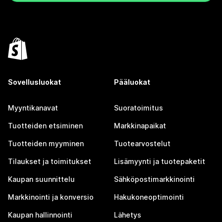
Sovellusluokat
Pääluokat
Myyntikanavat
Suoratoimitus
Tuotteiden etsiminen
Markkinapaikat
Tuotteiden myyminen
Tuotearvostelut
Tilaukset ja toimitukset
Lisämyynti ja tuotepaketit
Kaupan suunnittelu
Sähköpostimarkkinointi
Markkinointi ja konversio
Hakukoneoptimointi
Kaupan hallinnointi
Lähetys