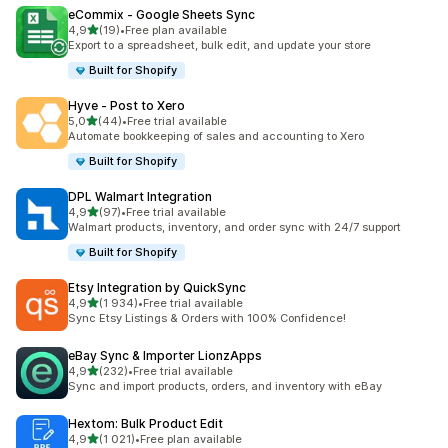
eCommix ‑ Google Sheets Sync
/ 5 tähteä
4,9
(19)
•
Free plan available
19 arvostelua yhteensä
Export to a spreadsheet, bulk edit, and update your store
Built for Shopify
Hyve ‑ Post to Xero
/ 5 tähteä
5,0
(44)
•
Free trial available
44 arvostelua yhteensä
Automate bookkeeping of sales and accounting to Xero
Built for Shopify
DPL Walmart Integration
/ 5 tähteä
4,9
(97)
•
Free trial available
97 arvostelua yhteensä
Walmart products, inventory, and order sync with 24/7 support
Built for Shopify
Etsy Integration by QuickSync
/ 5 tähteä
4,9
(1 934)
•
Free trial available
1934 arvostelua yhteensä
Sync Etsy Listings & Orders with 100% Confidence!
eBay Sync & Importer LionzApps
/ 5 tähteä
4,9
(232)
•
Free trial available
232 arvostelua yhteensä
Sync and import products, orders, and inventory with eBay
Hextom: Bulk Product Edit
/ 5 tähteä
4,9
(1 021)
•
Free plan available
1021 arvostelua yhteensä