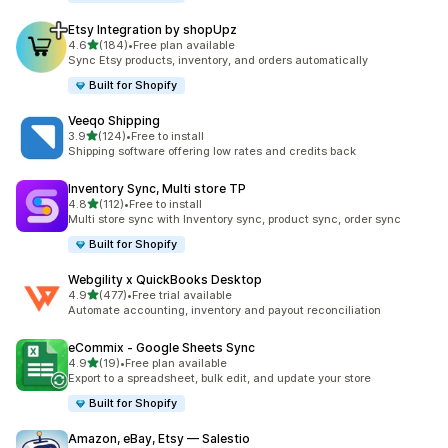
Etsy Integration by shopUpz
เต็ม 5 ดาว
4.6
(184)
•
Free plan available
ทั้งหมด 184 รีวิว
Sync Etsy products, inventory, and orders automatically
Built for Shopify
Veeqo Shipping
เต็ม 5 ดาว
3.9
(124)
•
Free to install
ทั้งหมด 124 รีวิว
Shipping software offering low rates and credits back
Inventory Sync, Multi store TP
เต็ม 5 ดาว
4.8
(112)
•
Free to install
ทั้งหมด 112 รีวิว
Multi store sync with Inventory sync, product sync, order sync
Built for Shopify
Webgility x QuickBooks Desktop
เต็ม 5 ดาว
4.9
(477)
•
Free trial available
ทั้งหมด 477 รีวิว
Automate accounting, inventory and payout reconciliation
eCommix ‑ Google Sheets Sync
เต็ม 5 ดาว
4.9
(19)
•
Free plan available
ทั้งหมด 19 รีวิว
Export to a spreadsheet, bulk edit, and update your store
Built for Shopify
Amazon, eBay, Etsy — Salestio