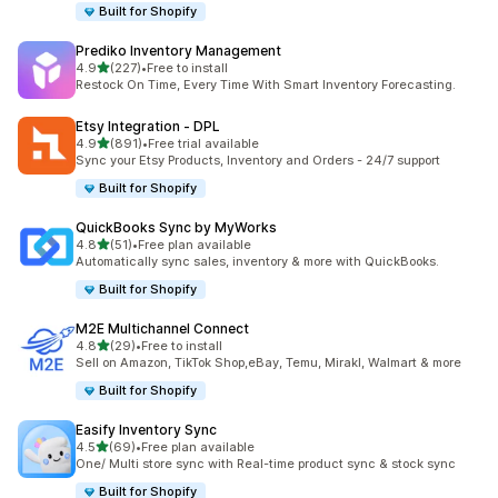
Built for Shopify
Prediko Inventory Management
เต็ม 5 ดาว
4.9
(227)
•
Free to install
ทั้งหมด 227 รีวิว
Restock On Time, Every Time With Smart Inventory Forecasting.
Etsy Integration ‑ DPL
เต็ม 5 ดาว
4.9
(891)
•
Free trial available
ทั้งหมด 891 รีวิว
Sync your Etsy Products, Inventory and Orders - 24/7 support
Built for Shopify
QuickBooks Sync by MyWorks
เต็ม 5 ดาว
4.8
(51)
•
Free plan available
ทั้งหมด 51 รีวิว
Automatically sync sales, inventory & more with QuickBooks.
Built for Shopify
M2E Multichannel Connect
เต็ม 5 ดาว
4.8
(29)
•
Free to install
ทั้งหมด 29 รีวิว
Sell on Amazon, TikTok Shop,eBay, Temu, Mirakl, Walmart & more
Built for Shopify
Easify Inventory Sync
เต็ม 5 ดาว
4.5
(69)
•
Free plan available
ทั้งหมด 69 รีวิว
One/ Multi store sync with Real-time product sync & stock sync
Built for Shopify