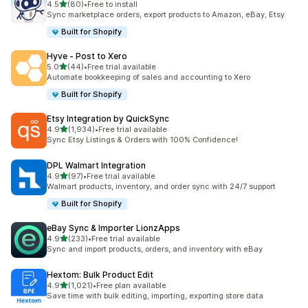
เต็ม 5 ดาว
4.5
(80)
•
Free to install
ทั้งหมด 80 รีวิว
Sync marketplace orders, export products to Amazon, eBay, Etsy
Built for Shopify
Hyve ‑ Post to Xero
เต็ม 5 ดาว
5.0
(44)
•
Free trial available
ทั้งหมด 44 รีวิว
Automate bookkeeping of sales and accounting to Xero
Built for Shopify
Etsy Integration by QuickSync
เต็ม 5 ดาว
4.9
(1,934)
•
Free trial available
ทั้งหมด 1934 รีวิว
Sync Etsy Listings & Orders with 100% Confidence!
DPL Walmart Integration
เต็ม 5 ดาว
4.9
(97)
•
Free trial available
ทั้งหมด 97 รีวิว
Walmart products, inventory, and order sync with 24/7 support
Built for Shopify
eBay Sync & Importer LionzApps
เต็ม 5 ดาว
4.9
(233)
•
Free trial available
ทั้งหมด 233 รีวิว
Sync and import products, orders, and inventory with eBay
Hextom: Bulk Product Edit
เต็ม 5 ดาว
4.9
(1,021)
•
Free plan available
ทั้งหมด 1021 รีวิว
Save time with bulk editing, importing, exporting store data