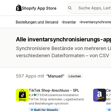
Shopify App Store
Bestellungen und Versand
Inventar
Inventarsynchroni
Alle inventarsynchronisierungs-ap
Synchronisiere Bestände von mehreren Li
verschiedenen Dateiformaten – von CSV 
597 Apps mit
Manuell
Löschen
TikTok Shop‑Anschluss ‑ SPL
Ce
von 5 Sternen
4,9
(735)
•
Kostenlose Installation
4,7
735 Rezensionen insgesamt
106
TikTok Shop einbinden, Lagerbestand
Mit
und Bestellungen synchroni
der
Built for Shopify