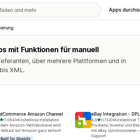
Apps durchs
sierung
ps mit Funktionen für manuell
eferanten, über mehrere Plattformen und in
bis XML.
dCommerce Amazon Channel
eBay Integration ‑ DPL
von 5 Sternen
von 5 Sternen
(1.064)
•
Kostenlose Installation
4,9
(1.154)
•
4 Rezensionen insgesamt
1154 Rezensionen insgesa
 dem Amazon-Vertriebskanal wird
Produkte, Inventar und Bes
 Verkauf auf Amazon ganz einfach
mit eBay synchronisieren –
Support
Built for Shopify