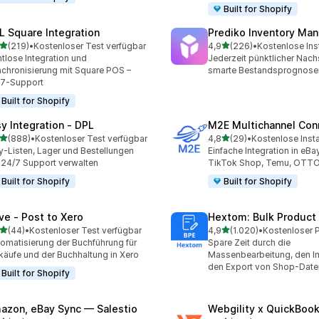
Built for Shopify
L Square Integration
Prediko Inventory Ma
von 5 Sternen
von 5 Sternen
(219)
•
Kostenloser Test verfügbar
4,9
(226)
•
Kostenlose Inst
 Rezensionen insgesamt
226 Rezensionen insgesa
tlose Integration und
Jederzeit pünktlicher Nac
chronisierung mit Square POS –
smarte Bestandsprognose
/7-Support
Built for Shopify
sy Integration ‑ DPL
M2E Multichannel Con
von 5 Sternen
von 5 Sternen
(888)
•
Kostenloser Test verfügbar
4,8
(29)
•
Kostenlose Insta
 Rezensionen insgesamt
29 Rezensionen insgesam
y-Listen, Lager und Bestellungen
Einfache Integration in eB
 24/7 Support verwalten
TikTok Shop, Temu, OTT
Built for Shopify
Built for Shopify
ve ‑ Post to Xero
Hextom: Bulk Product 
von 5 Sternen
von 5 Sternen
(44)
•
Kostenloser Test verfügbar
4,9
(1.020)
•
Rezensionen insgesamt
1020 Rezensionen insges
omatisierung der Buchführung für
Spare Zeit durch die
käufe und der Buchhaltung in Xero
Massenbearbeitung, den I
den Export von Shop-Date
Built for Shopify
azon, eBay Sync — Salestio
Webgility x QuickBoo