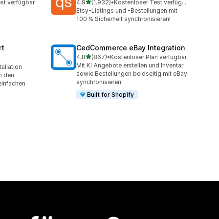
von 5 Sternen
st verfügbar
4,9
(1.932)
•
Kostenloser Test verfügbar
mt
1932 Rezensionen insgesamt
Etsy-Listings und -Bestellungen mit
100 % Sicherheit synchronisieren!
rt
CedCommerce eBay Integration
von 5 Sternen
4,8
(867)
•
Kostenloser Plan verfügbar
867 Rezensionen insgesamt
Mit KI Angebote erstellen und Inventar
allation
mt
sowie Bestellungen beidseitig mit eBay
m den
synchronisieren
einfachen
Built for Shopify