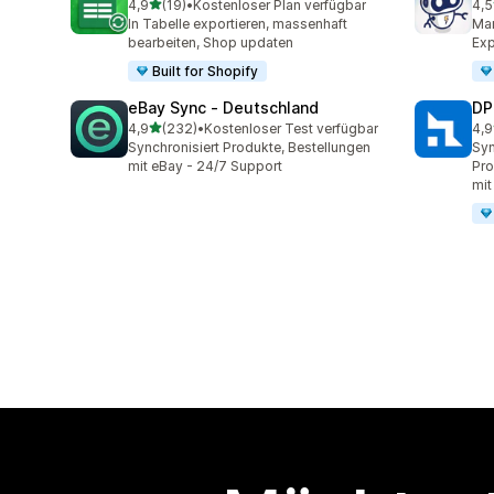
von 5 Sternen
4,9
(19)
•
Kostenloser Plan verfügbar
4,5
19 Rezensionen insgesamt
80 
In Tabelle exportieren, massenhaft
Mar
bearbeiten, Shop updaten
Exp
Built for Shopify
eBay Sync ‑ Deutschland
DP
von 5 Sternen
4,9
(232)
•
Kostenloser Test verfügbar
4,9
232 Rezensionen insgesamt
97 
Synchronisiert Produkte, Bestellungen
Syn
mit eBay - 24/7 Support
Pro
mit