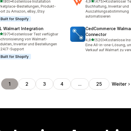
von 5 Sternen
von 5 Sternen
(80)
•
Kostenlose Installation
4,9
(475)
•
Kostenloser Te
Rezensionen insgesamt
475 Rezensionen insgesa
ketplace-Bestellungen, Produkt-
Buchhaltung, Inventar und
ort zu Amazon, eBay, Etsy
Auszahlungsabstimmung
automatisieren
Built for Shopify
L Walmart Integration
CedCommerce Walma
von 5 Sternen
(97)
•
Kostenloser Test verfügbar
Connector
Rezensionen insgesamt
chronisierung von Walmart-
von 5 Sternen
4,8
(520)
•
Kostenlose Inst
520 Rezensionen insgesa
dukten, Inventar und Bestellungen
Eine All-in-one-Lösung, u
 24/7-Support
Verkauf auf Walmart zu ver
Built for Shopify
Weiter
1
2
3
4
…
25