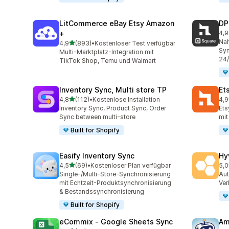
LitCommerce eBay Etsy Amazon
DP
+
4,9
219
Nah
von 5 Sternen
4,9
(893)
•
Kostenloser Test verfügbar
893 Rezensionen insgesamt
Syn
Multi-Marktplatz-Integration mit
24
TikTok Shop, Temu und Walmart
Inventory Sync, Multi store TP
Et
von 5 Sternen
4,8
(112)
•
Kostenlose Installation
4,9
112 Rezensionen insgesamt
888
Inventory Sync, Product Sync, Order
Ets
Sync between multi-store
mit
Built for Shopify
Easify Inventory Sync
Hy
von 5 Sternen
4,5
(69)
•
Kostenloser Plan verfügbar
5,0
69 Rezensionen insgesamt
44 
Single-/Multi-Store-Synchronisierung
Aut
mit Echtzeit-Produktsynchronisierung
Ver
& Bestandssynchronisierung
Built for Shopify
eCommix ‑ Google Sheets Sync
Am