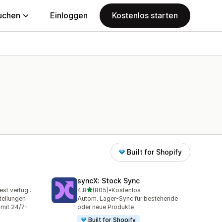
uchen
Einloggen
Kostenlos starten
Built for Shopify
syncX: Stock Sync
von 5 Sternen
Kostenloser Test verfügbar
4,8
(805)
•
Kostenlos
mt
805 Rezensionen insgesamt
tellungen
Autom. Lager-Sync für bestehende
 mit 24/7-
oder neue Produkte
Built for Shopify