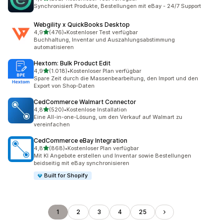
232 Rezensionen insgesamt
Synchronisiert Produkte, Bestellungen mit eBay - 24/7 Support
Webgility x QuickBooks Desktop
von 5 Sternen
4,9
(476)
•
Kostenloser Test verfügbar
476 Rezensionen insgesamt
Buchhaltung, Inventar und Auszahlungsabstimmung
automatisieren
Hextom: Bulk Product Edit
von 5 Sternen
4,9
(1.018)
•
Kostenloser Plan verfügbar
1018 Rezensionen insgesamt
Spare Zeit durch die Massenbearbeitung, den Import und den
Export von Shop-Daten
CedCommerce Walmart Connector
von 5 Sternen
4,8
(520)
•
Kostenlose Installation
520 Rezensionen insgesamt
Eine All-in-one-Lösung, um den Verkauf auf Walmart zu
vereinfachen
CedCommerce eBay Integration
von 5 Sternen
4,8
(868)
•
Kostenloser Plan verfügbar
868 Rezensionen insgesamt
Mit KI Angebote erstellen und Inventar sowie Bestellungen
beidseitig mit eBay synchronisieren
Built for Shopify
1
2
3
4
25