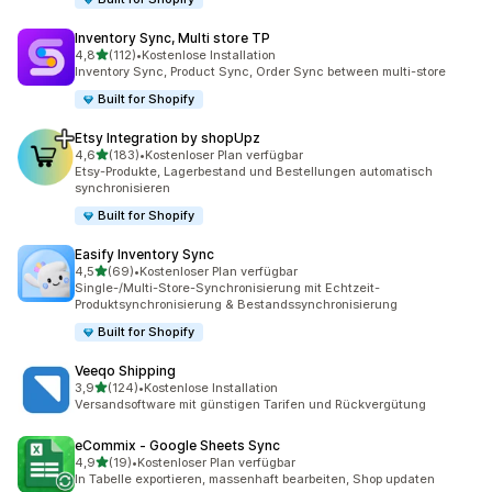
Inventory Sync, Multi store TP
von 5 Sternen
4,8
(112)
•
Kostenlose Installation
112 Rezensionen insgesamt
Inventory Sync, Product Sync, Order Sync between multi-store
Built for Shopify
Etsy Integration by shopUpz
von 5 Sternen
4,6
(183)
•
Kostenloser Plan verfügbar
183 Rezensionen insgesamt
Etsy-Produkte, Lagerbestand und Bestellungen automatisch
synchronisieren
Built for Shopify
Easify Inventory Sync
von 5 Sternen
4,5
(69)
•
Kostenloser Plan verfügbar
69 Rezensionen insgesamt
Single-/Multi-Store-Synchronisierung mit Echtzeit-
Produktsynchronisierung & Bestandssynchronisierung
Built for Shopify
Veeqo Shipping
von 5 Sternen
3,9
(124)
•
Kostenlose Installation
124 Rezensionen insgesamt
Versandsoftware mit günstigen Tarifen und Rückvergütung
eCommix ‑ Google Sheets Sync
von 5 Sternen
4,9
(19)
•
Kostenloser Plan verfügbar
19 Rezensionen insgesamt
In Tabelle exportieren, massenhaft bearbeiten, Shop updaten