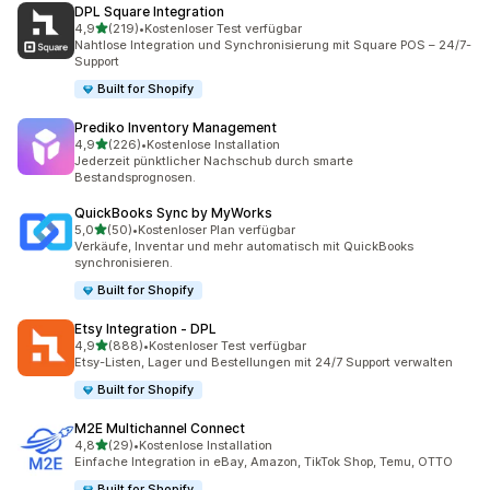
DPL Square Integration
von 5 Sternen
4,9
(219)
•
Kostenloser Test verfügbar
219 Rezensionen insgesamt
Nahtlose Integration und Synchronisierung mit Square POS – 24/7-
Support
Built for Shopify
Prediko Inventory Management
von 5 Sternen
4,9
(226)
•
Kostenlose Installation
226 Rezensionen insgesamt
Jederzeit pünktlicher Nachschub durch smarte
Bestandsprognosen.
QuickBooks Sync by MyWorks
von 5 Sternen
5,0
(50)
•
Kostenloser Plan verfügbar
50 Rezensionen insgesamt
Verkäufe, Inventar und mehr automatisch mit QuickBooks
synchronisieren.
Built for Shopify
Etsy Integration ‑ DPL
von 5 Sternen
4,9
(888)
•
Kostenloser Test verfügbar
888 Rezensionen insgesamt
Etsy-Listen, Lager und Bestellungen mit 24/7 Support verwalten
Built for Shopify
M2E Multichannel Connect
von 5 Sternen
4,8
(29)
•
Kostenlose Installation
29 Rezensionen insgesamt
Einfache Integration in eBay, Amazon, TikTok Shop, Temu, OTTO
Built for Shopify