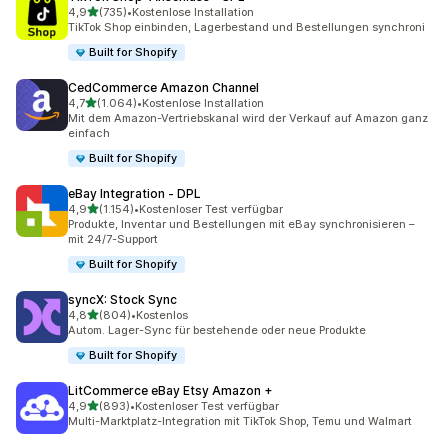
von 5 Sternen
4,9
(735)
•
Kostenlose Installation
735 Rezensionen insgesamt
TikTok Shop einbinden, Lagerbestand und Bestellungen synchroni
Built for Shopify
CedCommerce Amazon Channel
von 5 Sternen
4,7
(1.064)
•
Kostenlose Installation
1064 Rezensionen insgesamt
Mit dem Amazon-Vertriebskanal wird der Verkauf auf Amazon ganz
einfach
Built for Shopify
eBay Integration ‑ DPL
von 5 Sternen
4,9
(1.154)
•
Kostenloser Test verfügbar
1154 Rezensionen insgesamt
Produkte, Inventar und Bestellungen mit eBay synchronisieren –
mit 24/7-Support
Built for Shopify
syncX: Stock Sync
von 5 Sternen
4,8
(804)
•
Kostenlos
804 Rezensionen insgesamt
Autom. Lager-Sync für bestehende oder neue Produkte
Built for Shopify
LitCommerce eBay Etsy Amazon +
von 5 Sternen
4,9
(893)
•
Kostenloser Test verfügbar
893 Rezensionen insgesamt
Multi-Marktplatz-Integration mit TikTok Shop, Temu und Walmart