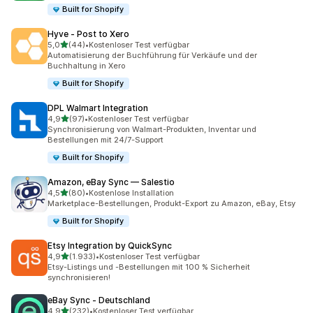
Built for Shopify
Hyve ‑ Post to Xero
von 5 Sternen
5,0
(44)
•
Kostenloser Test verfügbar
44 Rezensionen insgesamt
Automatisierung der Buchführung für Verkäufe und der
Buchhaltung in Xero
Built for Shopify
DPL Walmart Integration
von 5 Sternen
4,9
(97)
•
Kostenloser Test verfügbar
97 Rezensionen insgesamt
Synchronisierung von Walmart-Produkten, Inventar und
Bestellungen mit 24/7-Support
Built for Shopify
Amazon, eBay Sync — Salestio
von 5 Sternen
4,5
(80)
•
Kostenlose Installation
80 Rezensionen insgesamt
Marketplace-Bestellungen, Produkt-Export zu Amazon, eBay, Etsy
Built for Shopify
Etsy Integration by QuickSync
von 5 Sternen
4,9
(1.933)
•
Kostenloser Test verfügbar
1933 Rezensionen insgesamt
Etsy-Listings und -Bestellungen mit 100 % Sicherheit
synchronisieren!
eBay Sync ‑ Deutschland
von 5 Sternen
4,9
(232)
•
Kostenloser Test verfügbar