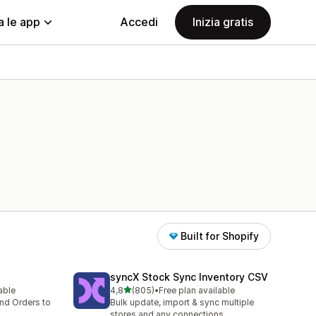
a le app
Accedi
Inizia gratis
Built for Shopify
syncX Stock Sync Inventory CSV
stelle su 5
lable
4,8
(805)
•
Free plan available
805 recensioni totali
nd Orders to
Bulk update, import & sync multiple
stores and any connections