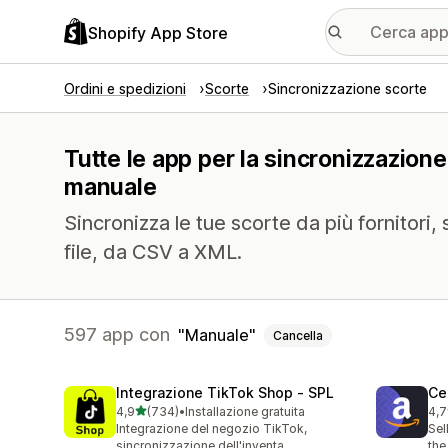
Shopify App Store
Ordini e spedizioni
Scorte
Sincronizzazione scorte
Tutte le app per la sincronizzazione
manuale
Sincronizza le tue scorte da più fornitori, 
file, da CSV a XML.
597 app con
Manuale
Cancella
Integrazione TikTok Shop ‑ SPL
Ce
stelle su 5
4,9
(734)
•
Installazione gratuita
4,7
734 recensioni totali
106
Integrazione del negozio TikTok,
Sel
sincronizzazione dell'inventa
the