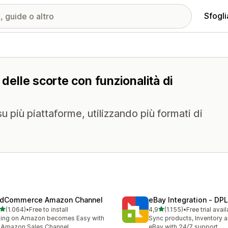
Sfogli
 delle scorte con funzionalità di
su più piattaforme, utilizzando più formati di
dCommerce Amazon Channel
eBay Integration ‑ DPL
stelle su 5
stelle su 5
(1.064)
•
Free to install
4,9
(1.155)
•
Free trial avai
4 recensioni totali
1155 recensioni totali
ling on Amazon becomes Easy with
Sync products, Inventory a
 Amazon Sales Channel
eBay with 24/7 support