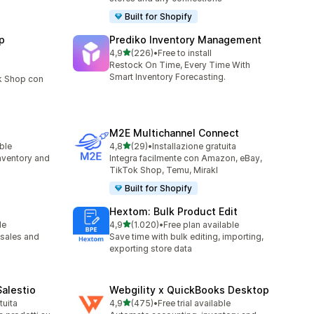
Built for Shopify
p
Prediko Inventory Management
stelle su 5
4,9
(226)
•
Free to install
226 recensioni totali
Restock On Time, Every Time With
Smart Inventory Forecasting.
k Shop con
M2E Multichannel Connect
stelle su 5
able
4,8
(29)
•
Installazione gratuita
29 recensioni totali
nventory and
Integra facilmente con Amazon, eBay,
TikTok Shop, Temu, Mirakl
Built for Shopify
Hextom: Bulk Product Edit
stelle su 5
le
4,9
(1.020)
•
Free plan available
1020 recensioni totali
sales and
Save time with bulk editing, importing,
exporting store data
Salestio
Webgility x QuickBooks Desktop
stelle su 5
tuita
4,9
(475)
•
Free trial available
475 recensioni totali