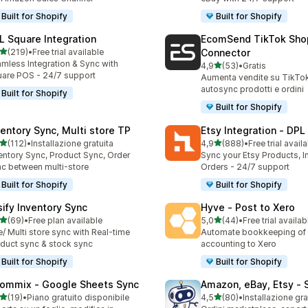
Built for Shopify
Built for Shopify
L Square Integration
EcomSend TikTok Sho
stelle su 5
(219)
•
Free trial available
Connector
 recensioni totali
mless Integration & Sync with
stelle su 5
4,9
(53)
•
Gratis
53 recensioni totali
are POS - 24/7 support
Aumenta vendite su TikTo
autosync prodotti e ordini
Built for Shopify
Built for Shopify
ventory Sync, Multi store TP
Etsy Integration ‑ DPL
stelle su 5
stelle su 5
(112)
•
Installazione gratuita
4,9
(888)
•
Free trial avail
 recensioni totali
888 recensioni totali
entory Sync, Product Sync, Order
Sync your Etsy Products, I
c between multi-store
Orders - 24/7 support
Built for Shopify
Built for Shopify
sify Inventory Sync
Hyve ‑ Post to Xero
stelle su 5
stelle su 5
(69)
•
Free plan available
5,0
(44)
•
Free trial availab
recensioni totali
44 recensioni totali
/ Multi store sync with Real-time
Automate bookkeeping of 
duct sync & stock sync
accounting to Xero
Built for Shopify
Built for Shopify
ommix ‑ Google Sheets Sync
Amazon, eBay, Etsy ‑ 
stelle su 5
stelle su 5
(19)
•
Piano gratuito disponibile
4,5
(80)
•
Installazione gra
recensioni totali
80 recensioni totali