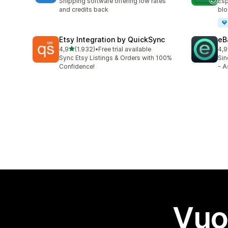
Shipping software offering low rates
Esp
and credits back
blo
Etsy Integration by QuickSync
eBa
stelle su 5
4,9
(1.932)
•
Free trial available
4,9
1932 recensioni totali
232
Sync Etsy Listings & Orders with 100%
Sin
Confidence!
- A
Vuo