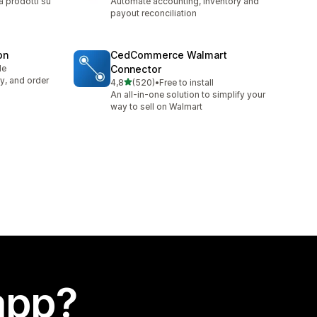
a prodotti su
Automate accounting, inventory and
payout reconciliation
on
CedCommerce Walmart
le
Connector
y, and order
stelle su 5
4,8
(520)
•
Free to install
520 recensioni totali
An all-in-one solution to simplify your
way to sell on Walmart
app?