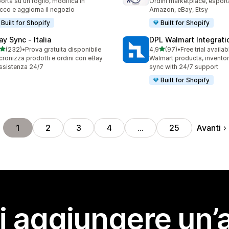
orta su un foglio, modifica in
Ordini marketplace, esport
cco e aggiorna il negozio
Amazon, eBay, Etsy
Built for Shopify
Built for Shopify
y Sync ‑ Italia
DPL Walmart Integrati
stelle su 5
stelle su 5
(232)
•
Prova gratuita disponibile
4,9
(97)
•
Free trial availab
 recensioni totali
97 recensioni totali
cronizza prodotti e ordini con eBay
Walmart products, inventor
ssistenza 24/7
sync with 24/7 support
Built for Shopify
Avanti
1
2
3
4
…
25
i aggiungere un’