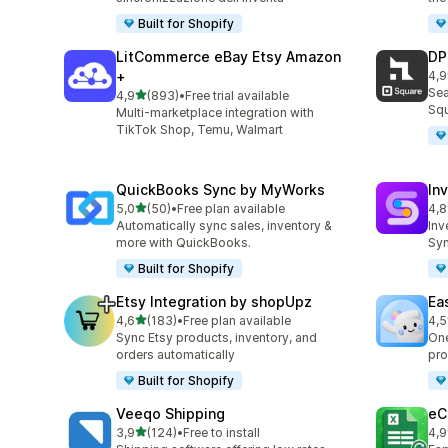
Built for Shopify
LitCommerce eBay Etsy Amazon
DP
+
4,9
219
Sea
stelle su 5
4,9
(893)
•
Free trial available
893 recensioni totali
Squ
Multi-marketplace integration with
TikTok Shop, Temu, Walmart
QuickBooks Sync by MyWorks
In
stelle su 5
5,0
(50)
•
Free plan available
4,8
50 recensioni totali
112
Automatically sync sales, inventory &
Inv
more with QuickBooks.
Syn
Built for Shopify
Etsy Integration by shopUpz
Ea
stelle su 5
4,6
(183)
•
Free plan available
4,5
183 recensioni totali
69 
Sync Etsy products, inventory, and
One
orders automatically
pro
Built for Shopify
Veeqo Shipping
eC
stelle su 5
3,9
(124)
•
Free to install
4,9
124 recensioni totali
19 