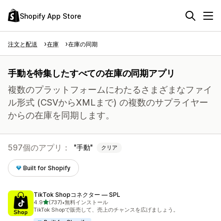
Shopify App Store
注文と配送
在庫
在庫の同期
手動を特集したすべての在庫の同期アプリ
複数のプラットフォームにわたるさまざまなファイ
ル形式 (CSVからXMLまで) の複数のサプライヤー
からの在庫を同期します。
597個のアプリ：
手動
クリア
Built for Shopify
TikTok Shopコネクター — SPL
5つ星中
4.9
(737)
•
無料インストール
合計レビュー数：737件
TikTok Shopで販売して、売上のチャンスを広げましょう。