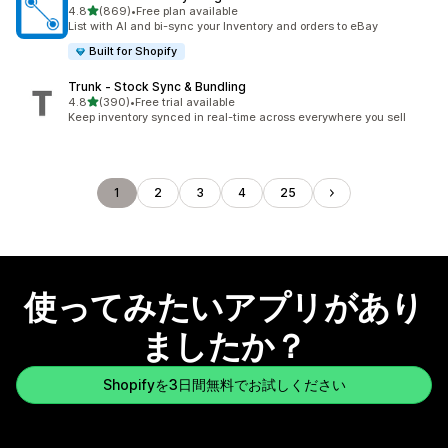
5つ星中
4.8
(869)
•
Free plan available
合計レビュー数：869件
List with AI and bi-sync your Inventory and orders to eBay
Built for Shopify
Trunk ‑ Stock Sync & Bundling
5つ星中
4.8
(390)
•
Free trial available
合計レビュー数：390件
Keep inventory synced in real-time across everywhere you sell
1
2
3
4
25
使ってみたいアプリがあり
ましたか？
Shopifyを3日間無料でお試しください