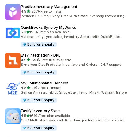
Prediko Inventory Management
5つ星中
4.9
(227)
•
Free to install
合計レビュー数：227件
Restock On Time, Every Time With Smart Inventory Forecasting.
QuickBooks Sync by MyWorks
5つ星中
5.0
(50)
•
Free plan available
合計レビュー数：50件
Automatically sync sales, inventory & more with QuickBooks.
Built for Shopify
Etsy Integration ‑ DPL
5つ星中
4.9
(891)
•
Free trial available
合計レビュー数：891件
Sync your Etsy Products, Inventory and Orders - 24/7 support
Built for Shopify
M2E Multichannel Connect
5つ星中
4.8
(29)
•
Free to install
合計レビュー数：29件
Sell on Amazon, TikTok Shop,eBay, Temu, Mirakl, Walmart & more
Built for Shopify
Easify Inventory Sync
5つ星中
4.5
(69)
•
Free plan available
合計レビュー数：69件
One/ Multi store sync with Real-time product sync & stock sync
Built for Shopify