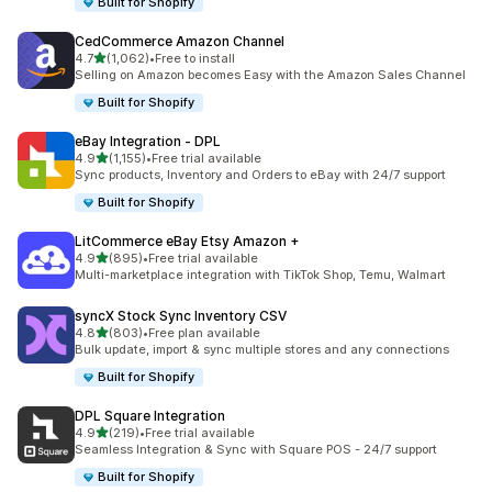
Built for Shopify
CedCommerce Amazon Channel
5つ星中
4.7
(1,062)
•
Free to install
合計レビュー数：1062件
Selling on Amazon becomes Easy with the Amazon Sales Channel
Built for Shopify
eBay Integration ‑ DPL
5つ星中
4.9
(1,155)
•
Free trial available
合計レビュー数：1155件
Sync products, Inventory and Orders to eBay with 24/7 support
Built for Shopify
LitCommerce eBay Etsy Amazon +
5つ星中
4.9
(895)
•
Free trial available
合計レビュー数：895件
Multi-marketplace integration with TikTok Shop, Temu, Walmart
syncX Stock Sync Inventory CSV
5つ星中
4.8
(803)
•
Free plan available
合計レビュー数：803件
Bulk update, import & sync multiple stores and any connections
Built for Shopify
DPL Square Integration
5つ星中
4.9
(219)
•
Free trial available
合計レビュー数：219件
Seamless Integration & Sync with Square POS - 24/7 support
Built for Shopify