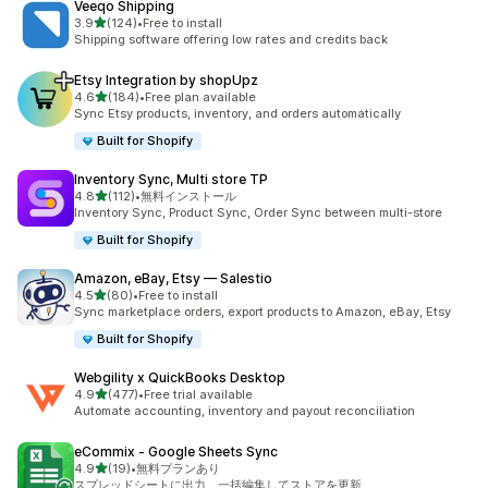
Veeqo Shipping
5つ星中
3.9
(124)
•
Free to install
合計レビュー数：124件
Shipping software offering low rates and credits back
Etsy Integration by shopUpz
5つ星中
4.6
(184)
•
Free plan available
合計レビュー数：184件
Sync Etsy products, inventory, and orders automatically
Built for Shopify
Inventory Sync, Multi store TP
5つ星中
4.8
(112)
•
無料インストール
合計レビュー数：112件
Inventory Sync, Product Sync, Order Sync between multi-store
Built for Shopify
Amazon, eBay, Etsy — Salestio
5つ星中
4.5
(80)
•
Free to install
合計レビュー数：80件
Sync marketplace orders, export products to Amazon, eBay, Etsy
Built for Shopify
Webgility x QuickBooks Desktop
5つ星中
4.9
(477)
•
Free trial available
合計レビュー数：477件
Automate accounting, inventory and payout reconciliation
eCommix ‑ Google Sheets Sync
5つ星中
4.9
(19)
•
無料プランあり
合計レビュー数：19件
スプレッドシートに出力、一括編集してストアを更新