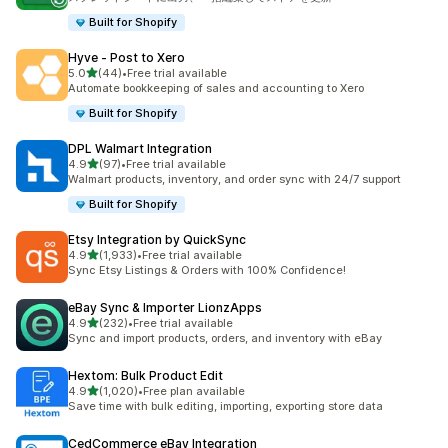
Built for Shopify
Hyve ‑ Post to Xero
5つ星中
5.0
(44)
•
Free trial available
合計レビュー数：44件
Automate bookkeeping of sales and accounting to Xero
Built for Shopify
DPL Walmart Integration
5つ星中
4.9
(97)
•
Free trial available
合計レビュー数：97件
Walmart products, inventory, and order sync with 24/7 support
Built for Shopify
Etsy Integration by QuickSync
5つ星中
4.9
(1,933)
•
Free trial available
合計レビュー数：1933件
Sync Etsy Listings & Orders with 100% Confidence!
eBay Sync & Importer LionzApps
5つ星中
4.9
(232)
•
Free trial available
合計レビュー数：232件
Sync and import products, orders, and inventory with eBay
Hextom: Bulk Product Edit
5つ星中
4.9
(1,020)
•
Free plan available
合計レビュー数：1020件
Save time with bulk editing, importing, exporting store data
CedCommerce eBay Integration