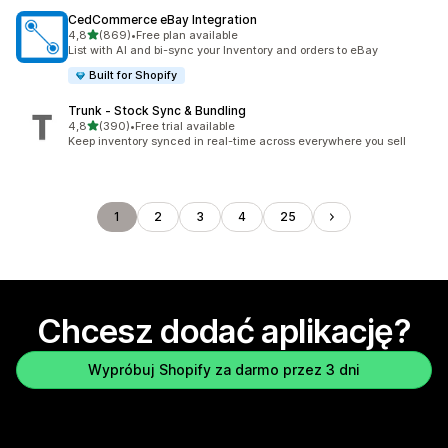
CedCommerce eBay Integration
na 5 gwiazdek
4,8
(869)
•
Free plan available
Łączna liczba recenzji: 869
List with AI and bi-sync your Inventory and orders to eBay
Built for Shopify
Trunk ‑ Stock Sync & Bundling
na 5 gwiazdek
4,8
(390)
•
Free trial available
Łączna liczba recenzji: 390
Keep inventory synced in real-time across everywhere you sell
1
2
3
4
25
Chcesz dodać aplikację?
Wypróbuj Shopify za darmo przez 3 dni