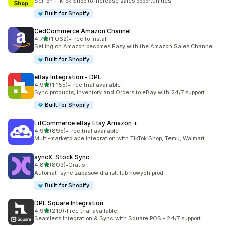
Sell on TikTok Shop to increase sales opportunities
Built for Shopify
CedCommerce Amazon Channel
na 5 gwiazdek
4,7
(1 062)
•
Free to install
Łączna liczba recenzji: 1062
Selling on Amazon becomes Easy with the Amazon Sales Channel
Built for Shopify
eBay Integration ‑ DPL
na 5 gwiazdek
4,9
(1 155)
•
Free trial available
Łączna liczba recenzji: 1155
Sync products, Inventory and Orders to eBay with 24/7 support
Built for Shopify
LitCommerce eBay Etsy Amazon +
na 5 gwiazdek
4,9
(895)
•
Free trial available
Łączna liczba recenzji: 895
Multi-marketplace integration with TikTok Shop, Temu, Walmart
syncX: Stock Sync
na 5 gwiazdek
4,8
(803)
•
Gratis
Łączna liczba recenzji: 803
Automat. sync zapasów dla ist. lub nowych prod.
Built for Shopify
DPL Square Integration
na 5 gwiazdek
4,9
(219)
•
Free trial available
Łączna liczba recenzji: 219
Seamless Integration & Sync with Square POS - 24/7 support