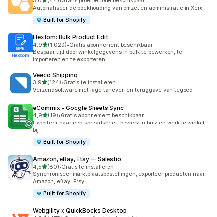
van 5 sterren
5,0
(44)
•
Gratis proefperiode beschikbaar
44 recensies in totaal
Automatiseer de boekhouding van omzet en administratie in Xero
Built for Shopify
Hextom: Bulk Product Edit
van 5 sterren
4,9
(1.020)
•
Gratis abonnement beschikbaar
1020 recensies in totaal
Bespaar tijd door winkelgegevens in bulk te bewerken, te
importeren en te exporteren
Veeqo Shipping
van 5 sterren
3,9
(124)
•
Gratis te installeren
124 recensies in totaal
Verzendsoftware met lage tarieven en teruggave van tegoed
eCommix ‑ Google Sheets Sync
van 5 sterren
4,9
(19)
•
Gratis abonnement beschikbaar
19 recensies in totaal
Exporteer naar een spreadsheet, bewerk in bulk en werk je winkel
bij
Built for Shopify
Amazon, eBay, Etsy — Salestio
van 5 sterren
4,5
(80)
•
Gratis te installeren
80 recensies in totaal
Synchroniseer marktplaatsbestellingen, exporteer producten naar
Amazon, eBay, Etsy
Built for Shopify
Webgility x QuickBooks Desktop