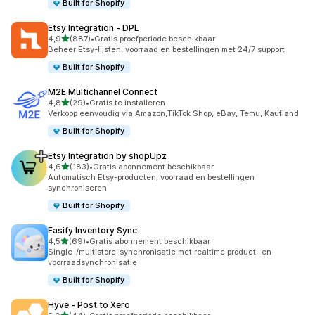
Built for Shopify
Etsy Integration ‑ DPL
van 5 sterren
4,9
(887)
•
Gratis proefperiode beschikbaar
887 recensies in totaal
Beheer Etsy-lijsten, voorraad en bestellingen met 24/7 support
Built for Shopify
M2E Multichannel Connect
van 5 sterren
4,8
(29)
•
Gratis te installeren
29 recensies in totaal
Verkoop eenvoudig via Amazon,TikTok Shop, eBay, Temu, Kaufland
Built for Shopify
Etsy Integration by shopUpz
van 5 sterren
4,6
(183)
•
Gratis abonnement beschikbaar
183 recensies in totaal
Automatisch Etsy-producten, voorraad en bestellingen
synchroniseren
Built for Shopify
Easify Inventory Sync
van 5 sterren
4,5
(69)
•
Gratis abonnement beschikbaar
69 recensies in totaal
Single-/multistore-synchronisatie met realtime product- en
voorraadsynchronisatie
Built for Shopify
Hyve ‑ Post to Xero