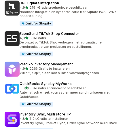
DPL Square Integration
van 5 sterren
4,9
(219)
•
Gratis proefperiode beschikbaar
219 recensies in totaal
Naadloze integratie en synchronisatie met Square POS - 24/7
ondersteuning
Built for Shopify
EcomSend TikTok Shop Connector
van 5 sterren
4,9
(53)
•
Gratis
53 recensies in totaal
De omzet op TikTok Shop verhogen met automatische
synchronisatie van producten en bestellingen.
Built for Shopify
Prediko Inventory Management
van 5 sterren
4,9
(226)
•
Gratis te installeren
226 recensies in totaal
Vul altijd op tijd aan met slimme voorraadprognoses.
QuickBooks Sync by MyWorks
van 5 sterren
5,0
(50)
•
Gratis abonnement beschikbaar
50 recensies in totaal
Automatisch omzet, voorraad en meer synchroniseren met
QuickBooks.
Built for Shopify
Inventory Sync, Multi store TP
van 5 sterren
4,8
(112)
•
Gratis te installeren
112 recensies in totaal
Inventory Sync, Product Sync, Order Sync between multi-store