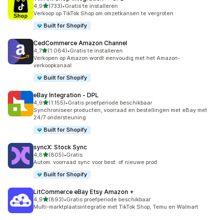
van 5 sterren
4,9
(733)
•
Gratis te installeren
733 recensies in totaal
Verkoop op TikTok Shop om omzetkansen te vergroten
Built for Shopify
CedCommerce Amazon Channel
van 5 sterren
4,7
(1.064)
•
Gratis te installeren
1064 recensies in totaal
Verkopen op Amazon wordt eenvoudig met het Amazon-
verkoopkanaal
Built for Shopify
eBay Integration ‑ DPL
van 5 sterren
4,9
(1.155)
•
Gratis proefperiode beschikbaar
1155 recensies in totaal
Synchroniseer producten, voorraad en bestellingen met eBay met
24/7 ondersteuning
Built for Shopify
syncX: Stock Sync
van 5 sterren
4,8
(805)
•
Gratis
805 recensies in totaal
Autom. voorraad sync voor best. of nieuwe prod.
Built for Shopify
LitCommerce eBay Etsy Amazon +
van 5 sterren
4,9
(893)
•
Gratis proefperiode beschikbaar
893 recensies in totaal
Multi-marktplaatsintegratie met TikTok Shop, Temu en Walmart