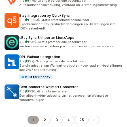
van 5 sterren
4,9
(475)
•
Gratis proefperiode beschikbaar
475 recensies in totaal
Automatiseer boekhouding, voorraad en uitbetalingsafstemming
Etsy Integration by QuickSync
van 5 sterren
4,9
(1.930)
•
Gratis proefperiode beschikbaar
1930 recensies in totaal
Synchroniseer Etsy-productvermeldingen en -bestellingen met
100% zekerheid!
eBay Sync & Importer LionzApps
van 5 sterren
4,9
(232)
•
Gratis proefperiode beschikbaar
232 recensies in totaal
ynchroniseer en importeer producten, bestellingen en voorraad
DPL Walmart Integration
van 5 sterren
4,9
(97)
•
Gratis proefperiode beschikbaar
97 recensies in totaal
Synchronisatie van Walmart-producten, -voorraad en -bestellingen
met 24/7 ondersteuning
Built for Shopify
CedCommerce Walmart Connector
van 5 sterren
4,8
(520)
•
Gratis te installeren
520 recensies in totaal
Een alles-in-één-oplossing om het verkopen op Walmart te
vereenvoudigen
1
2
3
4
25