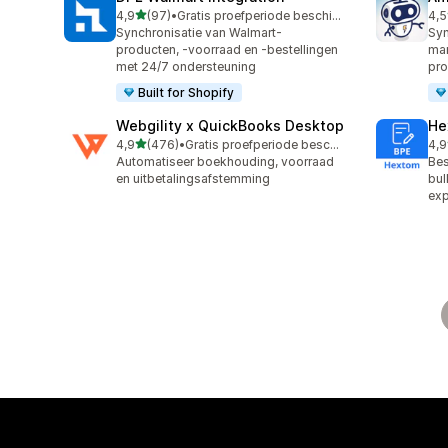
van 5 sterren
4,9
(97)
•
Gratis proefperiode beschikbaar
4,5
97 recensies in totaal
80 
Synchronisatie van Walmart-
Syn
producten, -voorraad en -bestellingen
mar
met 24/7 ondersteuning
pro
Built for Shopify
Webgility x QuickBooks Desktop
He
van 5 sterren
4,9
(476)
•
Gratis proefperiode beschikbaar
4,9
476 recensies in totaal
101
Automatiseer boekhouding, voorraad
Bes
en uitbetalingsafstemming
bul
exp