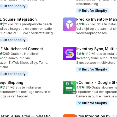
ondersteuning
Built for Shopify
Built for Shopify
L Square Integration
Prediko Inventory Ma
van 5 sterren
van 5 sterren
(219)
•
Gratis proefperiode beschikbaar
4,9
(226)
•
Gratis te instal
 recensies in totaal
226 recensies in totaal
dloze integratie en synchronisatie
Vul altijd op tijd aan met s
 Square POS - 24/7 ondersteuning
voorraadprognoses.
Built for Shopify
E Multichannel Connect
Inventory Sync, Multi 
van 5 sterren
van 5 sterren
(29)
•
Gratis te installeren
4,8
(112)
•
Gratis te install
recensies in totaal
112 recensies in totaal
koop eenvoudig via
Inventory Sync, Product Sy
zon,TikTok Shop, eBay, Temu,
Sync between multi-store
fland
Built for Shopify
Built for Shopify
eqo Shipping
eCommix ‑ Google Sh
van 5 sterren
van 5 sterren
(124)
•
Gratis te installeren
4,9
(19)
•
 recensies in totaal
19 recensies in totaal
zendsoftware met lage tarieven en
Exporteer naar een spread
uggave van tegoed
bewerk in bulk en werk je w
Built for Shopify
azon, eBay, Etsy — Salestio
Etsy Integration by Q