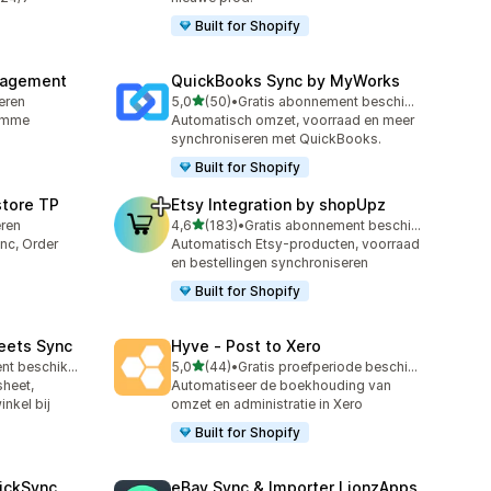
Built for Shopify
nagement
QuickBooks Sync by MyWorks
van 5 sterren
leren
5,0
(50)
•
Gratis abonnement beschikbaar
50 recensies in totaal
limme
Automatisch omzet, voorraad en meer
synchroniseren met QuickBooks.
Built for Shopify
store TP
Etsy Integration by shopUpz
van 5 sterren
eren
4,6
(183)
•
Gratis abonnement beschikbaar
183 recensies in totaal
nc, Order
Automatisch Etsy-producten, voorraad
en bestellingen synchroniseren
Built for Shopify
eets Sync
Hyve ‑ Post to Xero
van 5 sterren
Gratis abonnement beschikbaar
5,0
(44)
•
Gratis proefperiode beschikbaar
44 recensies in totaal
sheet,
Automatiseer de boekhouding van
inkel bij
omzet en administratie in Xero
Built for Shopify
uickSync
eBay Sync & Importer LionzApps