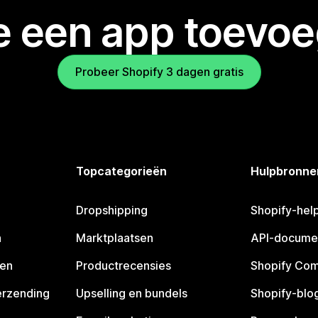
je een app toevo
Probeer Shopify 3 dagen gratis
Topcategorieën
Hulpbronne
Dropshipping
Shopify-hel
n
Marktplaatsen
API-docume
pen
Productrecensies
Shopify Co
erzending
Upselling en bundels
Shopify-blo