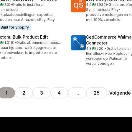
van 5 sterren
van 5 sterren
(80)
•
Gratis te installeren
4,9
(1.932)
•
recensies in totaal
1932 recensies in totaal
chroniseer
Synchroniseer Etsy-
ktplaatsbestellingen, exporteer
productvermeldingen en -b
ducten naar Amazon, eBay, Etsy
met 100% zekerheid!
Built for Shopify
xtom: Bulk Product Edit
CedCommerce Walma
van 5 sterren
(1.018)
•
Gratis abonnement beschikbaar
Connector
8 recensies in totaal
paar tijd door winkelgegevens in
van 5 sterren
4,8
(520)
•
Gratis te instal
520 recensies in totaal
k te bewerken, te importeren en te
Een alles-in-één-oplossin
orteren
verkopen op Walmart te
vereenvoudigen
Volgende
1
2
3
4
…
25