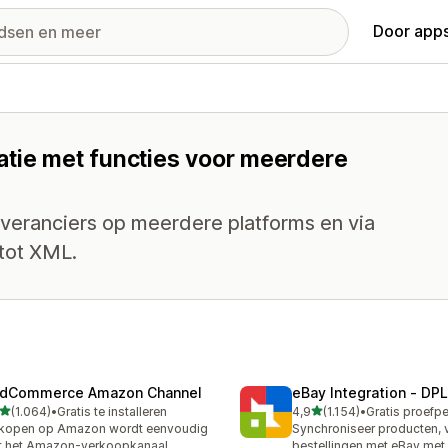
Door apps
atie met functies voor meerdere
everanciers op meerdere platforms en via
tot XML.
dCommerce Amazon Channel
eBay Integration ‑ DPL
van 5 sterren
van 5 sterren
(1.064)
•
Gratis te installeren
4,9
(1.154)
•
4 recensies in totaal
1154 recensies in totaal
rkopen op Amazon wordt eenvoudig
Synchroniseer producten, 
t het Amazon-verkoopkanaal
bestellingen met eBay met