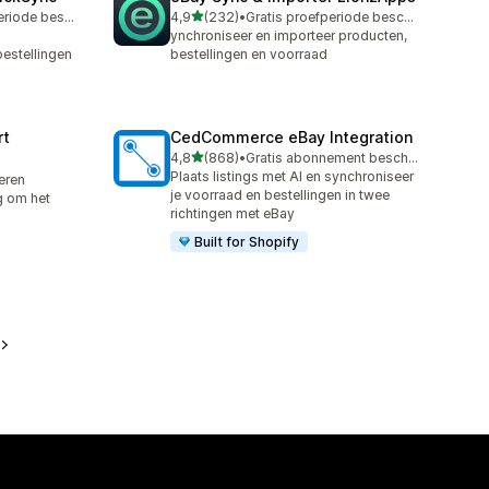
van 5 sterren
Gratis proefperiode beschikbaar
4,9
(232)
•
Gratis proefperiode beschikbaar
232 recensies in totaal
ynchroniseer en importeer producten,
estellingen
bestellingen en voorraad
rt
CedCommerce eBay Integration
van 5 sterren
4,8
(868)
•
Gratis abonnement beschikbaar
868 recensies in totaal
Plaats listings met AI en synchroniseer
leren
je voorraad en bestellingen in twee
g om het
richtingen met eBay
Built for Shopify