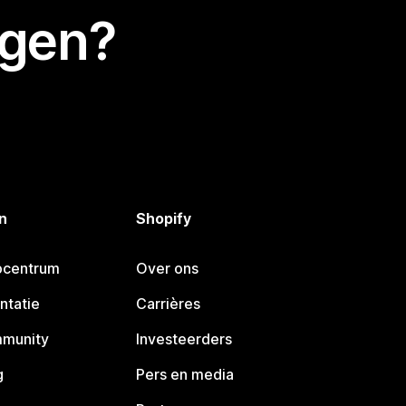
egen?
n
Shopify
pcentrum
Over ons
ntatie
Carrières
mmunity
Investeerders
g
Pers en media