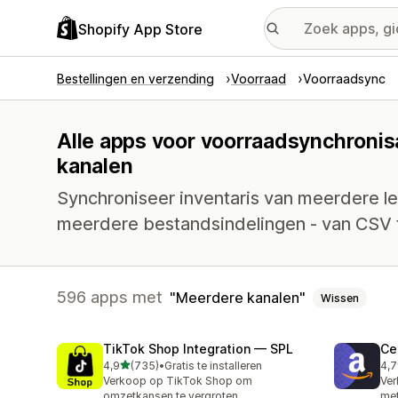
Shopify App Store
Bestellingen en verzending
Voorraad
Voorraadsync
Alle apps voor voorraadsynchronis
kanalen
Synchroniseer inventaris van meerdere l
meerdere bestandsindelingen - van CSV 
596 apps met
Meerdere kanalen
Wissen
TikTok Shop Integration — SPL
Ce
van 5 sterren
4,9
(735)
•
Gratis te installeren
4,7
735 recensies in totaal
106
Verkoop op TikTok Shop om
Ve
omzetkansen te vergroten
me