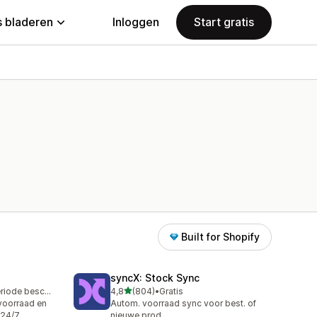
 bladeren
Inloggen
Start gratis
Built for Shopify
syncX: Stock Sync
van 5 sterren
Gratis proefperiode beschikbaar
4,8
(804)
•
Gratis
804 recensies in totaal
voorraad en
Autom. voorraad sync voor best. of
 24/7
nieuwe prod.