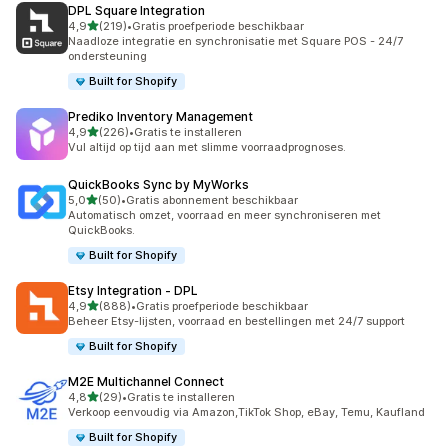
DPL Square Integration
van 5 sterren
4,9
(219)
•
Gratis proefperiode beschikbaar
219 recensies in totaal
Naadloze integratie en synchronisatie met Square POS - 24/7
ondersteuning
Built for Shopify
Prediko Inventory Management
van 5 sterren
4,9
(226)
•
Gratis te installeren
226 recensies in totaal
Vul altijd op tijd aan met slimme voorraadprognoses.
QuickBooks Sync by MyWorks
van 5 sterren
5,0
(50)
•
Gratis abonnement beschikbaar
50 recensies in totaal
Automatisch omzet, voorraad en meer synchroniseren met
QuickBooks.
Built for Shopify
Etsy Integration ‑ DPL
van 5 sterren
4,9
(888)
•
Gratis proefperiode beschikbaar
888 recensies in totaal
Beheer Etsy-lijsten, voorraad en bestellingen met 24/7 support
Built for Shopify
M2E Multichannel Connect
van 5 sterren
4,8
(29)
•
Gratis te installeren
29 recensies in totaal
Verkoop eenvoudig via Amazon,TikTok Shop, eBay, Temu, Kaufland
Built for Shopify