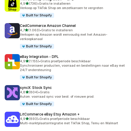
van 5 sterren
4,9
(736)
•
Gratis te installeren
736 recensies in totaal
Verkoop op TikTok Shop om omzetkansen te vergroten
Built for Shopify
CedCommerce Amazon Channel
van 5 sterren
4,7
(1.063)
•
Gratis te installeren
1063 recensies in totaal
Verkopen op Amazon wordt eenvoudig met het Amazon-
verkoopkanaal
Built for Shopify
eBay Integration ‑ DPL
van 5 sterren
4,9
(1.155)
•
Gratis proefperiode beschikbaar
1155 recensies in totaal
Synchroniseer producten, voorraad en bestellingen naar eBay met
24/7 ondersteuning
Built for Shopify
syncX: Stock Sync
van 5 sterren
4,8
(804)
•
Gratis
804 recensies in totaal
Autom. voorraad sync voor best. of nieuwe prod.
Built for Shopify
LitCommerce eBay Etsy Amazon +
van 5 sterren
4,9
(893)
•
Gratis proefperiode beschikbaar
893 recensies in totaal
Multi-marktplaatsintegratie met TikTok Shop, Temu en Walmart