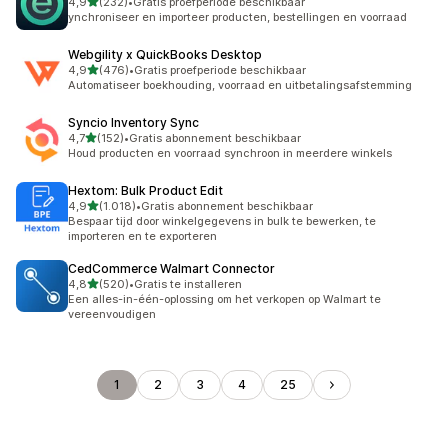
van 5 sterren
4,9
(232)
•
Gratis proefperiode beschikbaar
232 recensies in totaal
ynchroniseer en importeer producten, bestellingen en voorraad
Webgility x QuickBooks Desktop
van 5 sterren
4,9
(476)
•
Gratis proefperiode beschikbaar
476 recensies in totaal
Automatiseer boekhouding, voorraad en uitbetalingsafstemming
Syncio Inventory Sync
van 5 sterren
4,7
(152)
•
Gratis abonnement beschikbaar
152 recensies in totaal
Houd producten en voorraad synchroon in meerdere winkels
Hextom: Bulk Product Edit
van 5 sterren
4,9
(1.018)
•
Gratis abonnement beschikbaar
1018 recensies in totaal
Bespaar tijd door winkelgegevens in bulk te bewerken, te
importeren en te exporteren
CedCommerce Walmart Connector
van 5 sterren
4,8
(520)
•
Gratis te installeren
520 recensies in totaal
Een alles-in-één-oplossing om het verkopen op Walmart te
vereenvoudigen
1
2
3
4
25