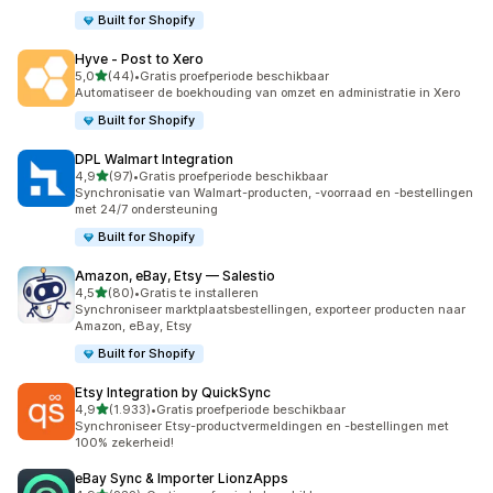
Built for Shopify
Hyve ‑ Post to Xero
van 5 sterren
5,0
(44)
•
Gratis proefperiode beschikbaar
44 recensies in totaal
Automatiseer de boekhouding van omzet en administratie in Xero
Built for Shopify
DPL Walmart Integration
van 5 sterren
4,9
(97)
•
Gratis proefperiode beschikbaar
97 recensies in totaal
Synchronisatie van Walmart-producten, -voorraad en -bestellingen
met 24/7 ondersteuning
Built for Shopify
Amazon, eBay, Etsy — Salestio
van 5 sterren
4,5
(80)
•
Gratis te installeren
80 recensies in totaal
Synchroniseer marktplaatsbestellingen, exporteer producten naar
Amazon, eBay, Etsy
Built for Shopify
Etsy Integration by QuickSync
van 5 sterren
4,9
(1.933)
•
Gratis proefperiode beschikbaar
1933 recensies in totaal
Synchroniseer Etsy-productvermeldingen en -bestellingen met
100% zekerheid!
eBay Sync & Importer LionzApps