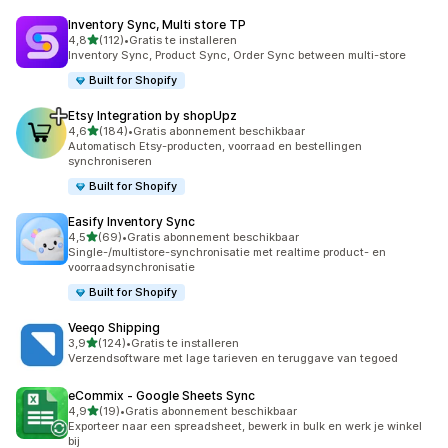
Inventory Sync, Multi store TP
van 5 sterren
4,8
(112)
•
Gratis te installeren
112 recensies in totaal
Inventory Sync, Product Sync, Order Sync between multi-store
Built for Shopify
Etsy Integration by shopUpz
van 5 sterren
4,6
(184)
•
Gratis abonnement beschikbaar
184 recensies in totaal
Automatisch Etsy-producten, voorraad en bestellingen
synchroniseren
Built for Shopify
Easify Inventory Sync
van 5 sterren
4,5
(69)
•
Gratis abonnement beschikbaar
69 recensies in totaal
Single-/multistore-synchronisatie met realtime product- en
voorraadsynchronisatie
Built for Shopify
Veeqo Shipping
van 5 sterren
3,9
(124)
•
Gratis te installeren
124 recensies in totaal
Verzendsoftware met lage tarieven en teruggave van tegoed
eCommix ‑ Google Sheets Sync
van 5 sterren
4,9
(19)
•
Gratis abonnement beschikbaar
19 recensies in totaal
Exporteer naar een spreadsheet, bewerk in bulk en werk je winkel
bij