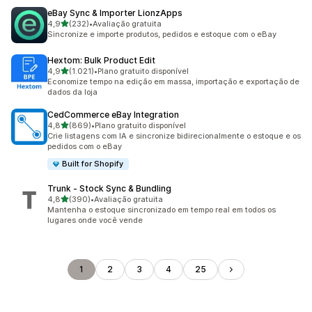
eBay Sync & Importer LionzApps
de 5 estrelas
4,9
(232)
•
Avaliação gratuita
232 avaliações ao todo
Sincronize e importe produtos, pedidos e estoque com o eBay
Hextom: Bulk Product Edit
de 5 estrelas
4,9
(1.021)
•
Plano gratuito disponível
1021 avaliações ao todo
Economize tempo na edição em massa, importação e exportação de
dados da loja
CedCommerce eBay Integration
de 5 estrelas
4,8
(869)
•
Plano gratuito disponível
869 avaliações ao todo
Crie listagens com IA e sincronize bidirecionalmente o estoque e os
pedidos com o eBay
Built for Shopify
Trunk ‑ Stock Sync & Bundling
de 5 estrelas
4,8
(390)
•
Avaliação gratuita
390 avaliações ao todo
Mantenha o estoque sincronizado em tempo real em todos os
lugares onde você vende
1
2
3
4
25