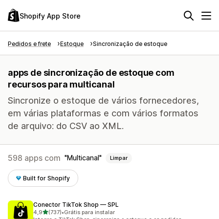
Shopify App Store
Pedidos e frete
Estoque
Sincronização de estoque
apps de sincronização de estoque com
recursos para multicanal
Sincronize o estoque de vários fornecedores,
em várias plataformas e com vários formatos
de arquivo: do CSV ao XML.
598 apps com
Multicanal
Limpar
Built for Shopify
Conector TikTok Shop — SPL
de 5 estrelas
4,9
(737)
•
Grátis para instalar
737 avaliações ao todo