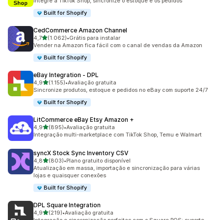
Integre a TikTok Shop, sincronize o estoque e os pedidos
Built for Shopify
CedCommerce Amazon Channel
de 5 estrelas
4,7
(1.062)
•
Grátis para instalar
1062 avaliações ao todo
Vender na Amazon fica fácil com o canal de vendas da Amazon
Built for Shopify
eBay Integration ‑ DPL
de 5 estrelas
4,9
(1.155)
•
Avaliação gratuita
1155 avaliações ao todo
Sincronize produtos, estoque e pedidos no eBay com suporte 24/7
Built for Shopify
LitCommerce eBay Etsy Amazon +
de 5 estrelas
4,9
(895)
•
Avaliação gratuita
895 avaliações ao todo
Integração multi-marketplace com TikTok Shop, Temu e Walmart
syncX Stock Sync Inventory CSV
de 5 estrelas
4,8
(803)
•
Plano gratuito disponível
803 avaliações ao todo
Atualização em massa, importação e sincronização para várias
lojas e quaisquer conexões
Built for Shopify
DPL Square Integration
de 5 estrelas
4,9
(219)
•
Avaliação gratuita
219 avaliações ao todo