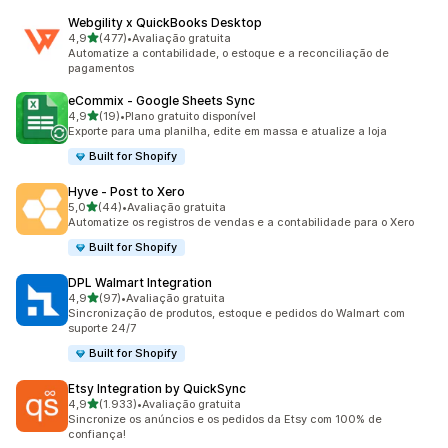
Webgility x QuickBooks Desktop
de 5 estrelas
4,9
(477)
•
Avaliação gratuita
477 avaliações ao todo
Automatize a contabilidade, o estoque e a reconciliação de
pagamentos
eCommix ‑ Google Sheets Sync
de 5 estrelas
4,9
(19)
•
Plano gratuito disponível
19 avaliações ao todo
Exporte para uma planilha, edite em massa e atualize a loja
Built for Shopify
Hyve ‑ Post to Xero
de 5 estrelas
5,0
(44)
•
Avaliação gratuita
44 avaliações ao todo
Automatize os registros de vendas e a contabilidade para o Xero
Built for Shopify
DPL Walmart Integration
de 5 estrelas
4,9
(97)
•
Avaliação gratuita
97 avaliações ao todo
Sincronização de produtos, estoque e pedidos do Walmart com
suporte 24/7
Built for Shopify
Etsy Integration by QuickSync
de 5 estrelas
4,9
(1.933)
•
Avaliação gratuita
1933 avaliações ao todo
Sincronize os anúncios e os pedidos da Etsy com 100% de
confiança!