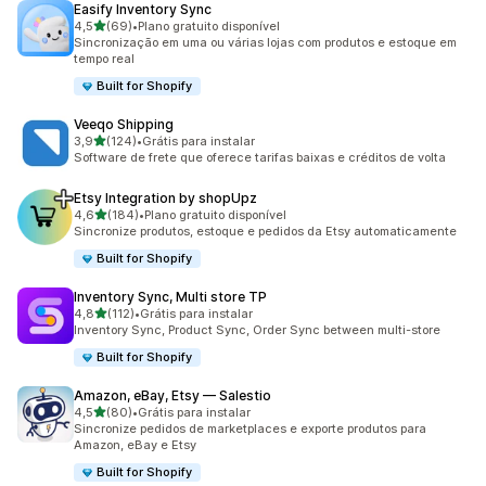
Easify Inventory Sync
de 5 estrelas
4,5
(69)
•
Plano gratuito disponível
69 avaliações ao todo
Sincronização em uma ou várias lojas com produtos e estoque em
tempo real
Built for Shopify
Veeqo Shipping
de 5 estrelas
3,9
(124)
•
Grátis para instalar
124 avaliações ao todo
Software de frete que oferece tarifas baixas e créditos de volta
Etsy Integration by shopUpz
de 5 estrelas
4,6
(184)
•
Plano gratuito disponível
184 avaliações ao todo
Sincronize produtos, estoque e pedidos da Etsy automaticamente
Built for Shopify
Inventory Sync, Multi store TP
de 5 estrelas
4,8
(112)
•
Grátis para instalar
112 avaliações ao todo
Inventory Sync, Product Sync, Order Sync between multi-store
Built for Shopify
Amazon, eBay, Etsy — Salestio
de 5 estrelas
4,5
(80)
•
Grátis para instalar
80 avaliações ao todo
Sincronize pedidos de marketplaces e exporte produtos para
Amazon, eBay e Etsy
Built for Shopify