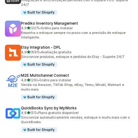
Integração e sincronização perfeitas com o Square POS: suporte
24/7
Built for Shopify
Prediko Inventory Management
de 5 estrelas
4,9
(227)
•
Grátis para instalar
227 avaliações ao todo
Reponha o estoque sempre no prazo com a previsão de estoque
inteligente.
Etsy Integration ‑ DPL
de 5 estrelas
4,9
(891)
•
Avaliação gratuita
891 avaliações ao todo
Sincronize produtos, estoque e pedidos do Etsy - Suporte 24/7
Built for Shopify
M2E Multichannel Connect
de 5 estrelas
4,8
(29)
•
Grátis para instalar
29 avaliações ao todo
Venda na Amazon, TikTok Shop, eBay, Temu, Mirakl, Walmart e
muito mais
Built for Shopify
QuickBooks Sync by MyWorks
de 5 estrelas
4,8
(51)
•
Plano gratuito disponível
51 avaliações ao todo
Sincronize automaticamente vendas, estoque e muito mais com o
QuickBooks.
Built for Shopify