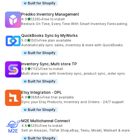
Built for Shopify
Prediko Inventory Management
เต็ม 5 ดาว
4.9
(226)
•
Free to install
ทั้งหมด 226 รีวิว
Restock On Time, Every Time With Smart Inventory Forecasting.
QuickBooks Sync by MyWorks
เต็ม 5 ดาว
5.0
(50)
•
Free plan available
ทั้งหมด 50 รีวิว
Automatically sync sales, inventory & more with QuickBooks.
Built for Shopify
Inventory Sync, Multi store TP
เต็ม 5 ดาว
4.8
(112)
•
Free to install
ทั้งหมด 112 รีวิว
Multi store sync with Inventory sync, product sync, order sync
Built for Shopify
Etsy Integration ‑ DPL
เต็ม 5 ดาว
4.9
(888)
•
Free trial available
ทั้งหมด 888 รีวิว
Sync your Etsy Products, Inventory and Orders - 24/7 support
Built for Shopify
M2E Multichannel Connect
เต็ม 5 ดาว
4.8
(29)
•
Free to install
ทั้งหมด 29 รีวิว
Sell on Amazon, TikTok Shop,eBay, Temu, Mirakl, Walmart & more
Built for Shopify