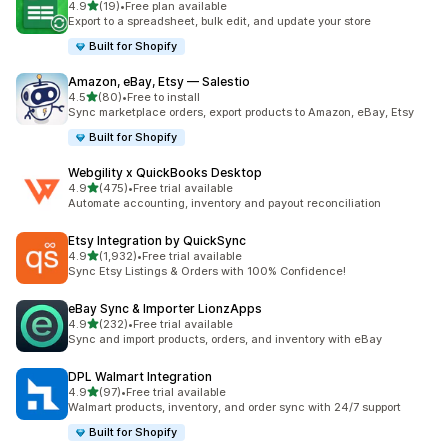
เต็ม 5 ดาว
4.9
(19)
•
Free plan available
ทั้งหมด 19 รีวิว
Export to a spreadsheet, bulk edit, and update your store
Built for Shopify
Amazon, eBay, Etsy — Salestio
เต็ม 5 ดาว
4.5
(80)
•
Free to install
ทั้งหมด 80 รีวิว
Sync marketplace orders, export products to Amazon, eBay, Etsy
Built for Shopify
Webgility x QuickBooks Desktop
เต็ม 5 ดาว
4.9
(475)
•
Free trial available
ทั้งหมด 475 รีวิว
Automate accounting, inventory and payout reconciliation
Etsy Integration by QuickSync
เต็ม 5 ดาว
4.9
(1,932)
•
Free trial available
ทั้งหมด 1932 รีวิว
Sync Etsy Listings & Orders with 100% Confidence!
eBay Sync & Importer LionzApps
เต็ม 5 ดาว
4.9
(232)
•
Free trial available
ทั้งหมด 232 รีวิว
Sync and import products, orders, and inventory with eBay
DPL Walmart Integration
เต็ม 5 ดาว
4.9
(97)
•
Free trial available
ทั้งหมด 97 รีวิว
Walmart products, inventory, and order sync with 24/7 support
Built for Shopify