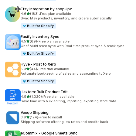
Etsy Integration by shopUpz
เต็ม 5 ดาว
4.6
(183)
•
Free plan available
ทั้งหมด 183 รีวิว
Sync Etsy products, inventory, and orders automatically
Built for Shopify
Easify Inventory Sync
เต็ม 5 ดาว
4.5
(69)
•
Free plan available
ทั้งหมด 69 รีวิว
One/ Multi store sync with Real-time product sync & stock sync
Built for Shopify
Hyve ‑ Post to Xero
เต็ม 5 ดาว
5.0
(44)
•
Free trial available
ทั้งหมด 44 รีวิว
Automate bookkeeping of sales and accounting to Xero
Built for Shopify
Hextom: Bulk Product Edit
เต็ม 5 ดาว
4.9
(1,020)
•
Free plan available
ทั้งหมด 1020 รีวิว
Save time with bulk editing, importing, exporting store data
Veeqo Shipping
เต็ม 5 ดาว
3.9
(124)
•
Free to install
ทั้งหมด 124 รีวิว
Shipping software offering low rates and credits back
eCommix ‑ Google Sheets Sync