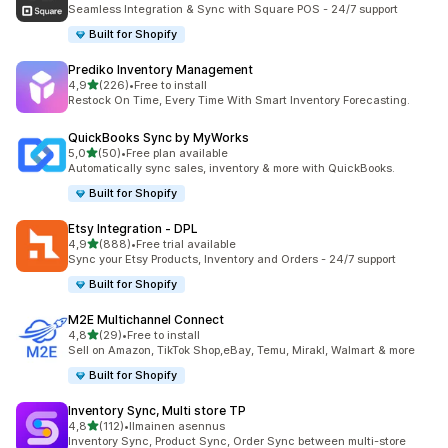
219 arvostelua yhteensä
Seamless Integration & Sync with Square POS - 24/7 support
Built for Shopify
Prediko Inventory Management
/ 5 tähteä
4,9
(226)
•
Free to install
226 arvostelua yhteensä
Restock On Time, Every Time With Smart Inventory Forecasting.
QuickBooks Sync by MyWorks
/ 5 tähteä
5,0
(50)
•
Free plan available
50 arvostelua yhteensä
Automatically sync sales, inventory & more with QuickBooks.
Built for Shopify
Etsy Integration ‑ DPL
/ 5 tähteä
4,9
(888)
•
Free trial available
888 arvostelua yhteensä
Sync your Etsy Products, Inventory and Orders - 24/7 support
Built for Shopify
M2E Multichannel Connect
/ 5 tähteä
4,8
(29)
•
Free to install
29 arvostelua yhteensä
Sell on Amazon, TikTok Shop,eBay, Temu, Mirakl, Walmart & more
Built for Shopify
Inventory Sync, Multi store TP
/ 5 tähteä
4,8
(112)
•
Ilmainen asennus
112 arvostelua yhteensä
Inventory Sync, Product Sync, Order Sync between multi-store