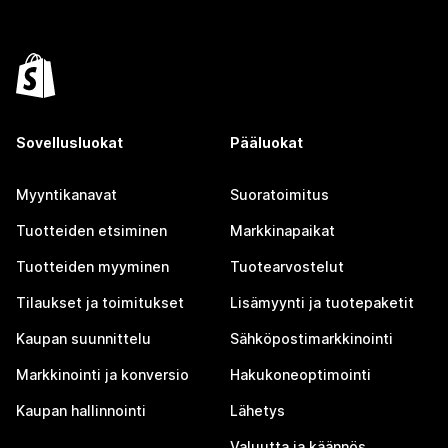
Sovellusluokat
Pääluokat
Myyntikanavat
Suoratoimitus
Tuotteiden etsiminen
Markkinapaikat
Tuotteiden myyminen
Tuotearvostelut
Tilaukset ja toimitukset
Lisämyynti ja tuotepaketit
Kaupan suunnittelu
Sähköpostimarkkinointi
Markkinointi ja konversio
Hakukoneoptimointi
Kaupan hallinnointi
Lähetys
Valuutta ja käännös