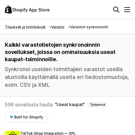
Shopify App Store
Tilaukset ja toimitukset
Varasto
Varaston synkronointi
Kaikki varastotietojen synkronoinnin
sovellukset, joissa on ominaisuuksia useat
kaupat-toiminnoille.
Synkronoi useiden toimittajien varastot useilla
alustoilla käyttämällä useita eri tiedostomuotoja,
esim. CSV ja XML
596 sovellusta haulla
Useat kaupat
Tyhjennä
Built for Shopify
TikTok Shop Integration — SPL