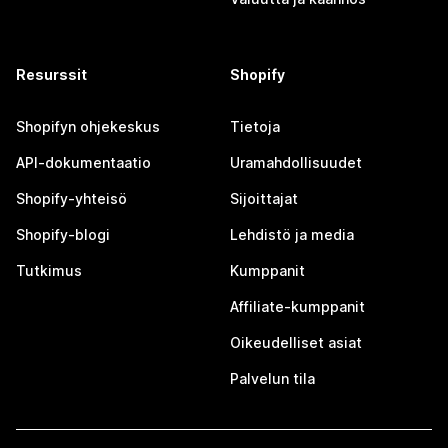
Resurssit
Shopify
Shopifyn ohjekeskus
Tietoja
API-dokumentaatio
Uramahdollisuudet
Shopify-yhteisö
Sijoittajat
Shopify-blogi
Lehdistö ja media
Tutkimus
Kumppanit
Affiliate-kumppanit
Oikeudelliset asiat
Palvelun tila