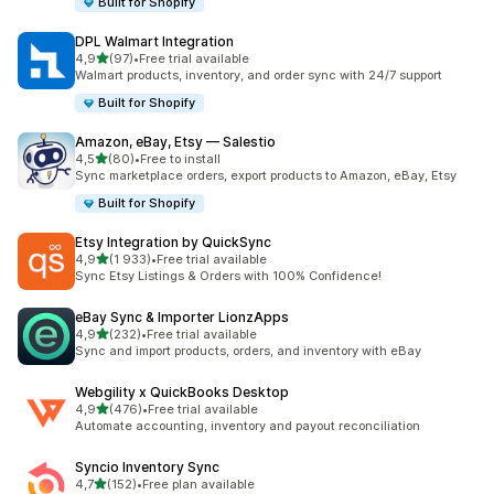
Built for Shopify
DPL Walmart Integration
/ 5 tähteä
4,9
(97)
•
Free trial available
97 arvostelua yhteensä
Walmart products, inventory, and order sync with 24/7 support
Built for Shopify
Amazon, eBay, Etsy — Salestio
/ 5 tähteä
4,5
(80)
•
Free to install
80 arvostelua yhteensä
Sync marketplace orders, export products to Amazon, eBay, Etsy
Built for Shopify
Etsy Integration by QuickSync
/ 5 tähteä
4,9
(1 933)
•
Free trial available
1933 arvostelua yhteensä
Sync Etsy Listings & Orders with 100% Confidence!
eBay Sync & Importer LionzApps
/ 5 tähteä
4,9
(232)
•
Free trial available
232 arvostelua yhteensä
Sync and import products, orders, and inventory with eBay
Webgility x QuickBooks Desktop
/ 5 tähteä
4,9
(476)
•
Free trial available
476 arvostelua yhteensä
Automate accounting, inventory and payout reconciliation
Syncio Inventory Sync
/ 5 tähteä
4,7
(152)
•
Free plan available
152 arvostelua yhteensä