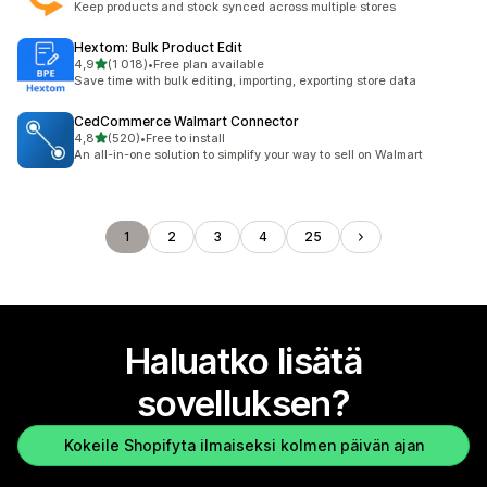
Keep products and stock synced across multiple stores
Hextom: Bulk Product Edit
/ 5 tähteä
4,9
(1 018)
•
Free plan available
1018 arvostelua yhteensä
Save time with bulk editing, importing, exporting store data
CedCommerce Walmart Connector
/ 5 tähteä
4,8
(520)
•
Free to install
520 arvostelua yhteensä
An all-in-one solution to simplify your way to sell on Walmart
1
2
3
4
25
Haluatko lisätä
sovelluksen?
Kokeile Shopifyta ilmaiseksi kolmen päivän ajan