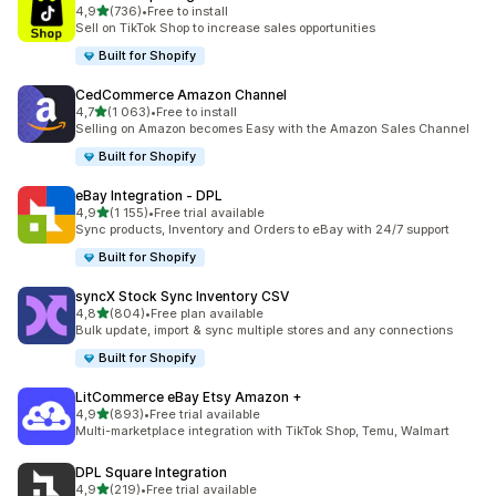
/ 5 tähteä
4,9
(736)
•
Free to install
736 arvostelua yhteensä
Sell on TikTok Shop to increase sales opportunities
Built for Shopify
CedCommerce Amazon Channel
/ 5 tähteä
4,7
(1 063)
•
Free to install
1063 arvostelua yhteensä
Selling on Amazon becomes Easy with the Amazon Sales Channel
Built for Shopify
eBay Integration ‑ DPL
/ 5 tähteä
4,9
(1 155)
•
Free trial available
1155 arvostelua yhteensä
Sync products, Inventory and Orders to eBay with 24/7 support
Built for Shopify
syncX Stock Sync Inventory CSV
/ 5 tähteä
4,8
(804)
•
Free plan available
804 arvostelua yhteensä
Bulk update, import & sync multiple stores and any connections
Built for Shopify
LitCommerce eBay Etsy Amazon +
/ 5 tähteä
4,9
(893)
•
Free trial available
893 arvostelua yhteensä
Multi-marketplace integration with TikTok Shop, Temu, Walmart
DPL Square Integration
/ 5 tähteä
4,9
(219)
•
Free trial available