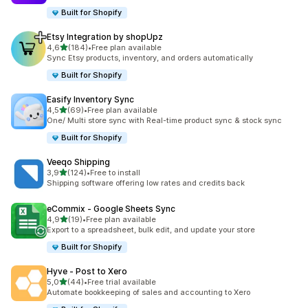
Built for Shopify
Etsy Integration by shopUpz
/ 5 tähteä
4,6
(184)
•
Free plan available
184 arvostelua yhteensä
Sync Etsy products, inventory, and orders automatically
Built for Shopify
Easify Inventory Sync
/ 5 tähteä
4,5
(69)
•
Free plan available
69 arvostelua yhteensä
One/ Multi store sync with Real-time product sync & stock sync
Built for Shopify
Veeqo Shipping
/ 5 tähteä
3,9
(124)
•
Free to install
124 arvostelua yhteensä
Shipping software offering low rates and credits back
eCommix ‑ Google Sheets Sync
/ 5 tähteä
4,9
(19)
•
Free plan available
19 arvostelua yhteensä
Export to a spreadsheet, bulk edit, and update your store
Built for Shopify
Hyve ‑ Post to Xero
/ 5 tähteä
5,0
(44)
•
Free trial available
44 arvostelua yhteensä
Automate bookkeeping of sales and accounting to Xero