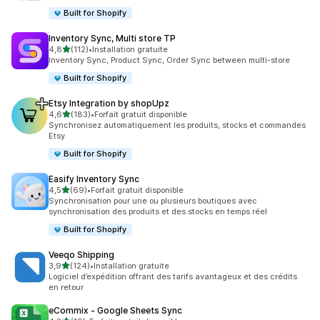
Built for Shopify
Inventory Sync, Multi store TP
étoile(s) sur 5
4,8
(112)
•
Installation gratuite
112 avis au total
Inventory Sync, Product Sync, Order Sync between multi-store
Built for Shopify
Etsy Integration by shopUpz
étoile(s) sur 5
4,6
(183)
•
Forfait gratuit disponible
183 avis au total
Synchronisez automatiquement les produits, stocks et commandes
Etsy
Built for Shopify
Easify Inventory Sync
étoile(s) sur 5
4,5
(69)
•
Forfait gratuit disponible
69 avis au total
Synchronisation pour une ou plusieurs boutiques avec
synchronisation des produits et des stocks en temps réel
Built for Shopify
Veeqo Shipping
étoile(s) sur 5
3,9
(124)
•
Installation gratuite
124 avis au total
Logiciel d’expédition offrant des tarifs avantageux et des crédits
en retour
eCommix ‑ Google Sheets Sync