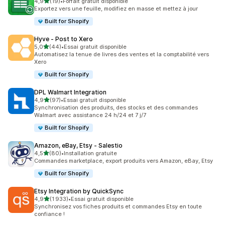
étoile(s) sur 5
4,9
(19)
•
Forfait gratuit disponible
19 avis au total
Exportez vers une feuille, modifiez en masse et mettez à jour
Built for Shopify
Hyve ‑ Post to Xero
étoile(s) sur 5
5,0
(44)
•
Essai gratuit disponible
44 avis au total
Automatisez la tenue de livres des ventes et la comptabilité vers
Xero
Built for Shopify
DPL Walmart Integration
étoile(s) sur 5
4,9
(97)
•
Essai gratuit disponible
97 avis au total
Synchronisation des produits, des stocks et des commandes
Walmart avec assistance 24 h/24 et 7 j/7
Built for Shopify
Amazon, eBay, Etsy ‑ Salestio
étoile(s) sur 5
4,5
(80)
•
Installation gratuite
80 avis au total
Commandes marketplace, export produits vers Amazon, eBay, Etsy
Built for Shopify
Etsy Integration by QuickSync
étoile(s) sur 5
4,9
(1 933)
•
Essai gratuit disponible
1933 avis au total
Synchronisez vos fiches produits et commandes Etsy en toute
confiance !