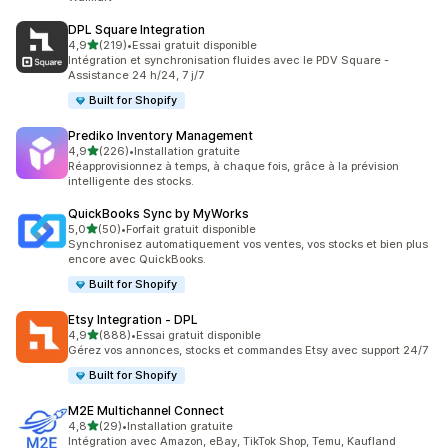
DPL Square Integration
étoile(s) sur 5
4,9
(219)
•
Essai gratuit disponible
219 avis au total
Intégration et synchronisation fluides avec le PDV Square -
Assistance 24 h/24, 7 j/7
Built for Shopify
Prediko Inventory Management
étoile(s) sur 5
4,9
(226)
•
Installation gratuite
226 avis au total
Réapprovisionnez à temps, à chaque fois, grâce à la prévision
intelligente des stocks.
QuickBooks Sync by MyWorks
étoile(s) sur 5
5,0
(50)
•
Forfait gratuit disponible
50 avis au total
Synchronisez automatiquement vos ventes, vos stocks et bien plus
encore avec QuickBooks.
Built for Shopify
Etsy Integration ‑ DPL
étoile(s) sur 5
4,9
(888)
•
Essai gratuit disponible
888 avis au total
Gérez vos annonces, stocks et commandes Etsy avec support 24/7
Built for Shopify
M2E Multichannel Connect
étoile(s) sur 5
4,8
(29)
•
Installation gratuite
29 avis au total
Intégration avec Amazon, eBay, TikTok Shop, Temu, Kaufland