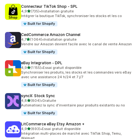
Connecteur TikTok Shop ‑ SPL
étoile(s) sur 5
4,9
(735)
•
Installation gratuite
735 avis au total
Intégrer la boutique TikTok, synchroniser les stocks et les co
Built for Shopify
CedCommerce Amazon Channel
étoile(s) sur 5
4,7
(1 064)
•
Installation gratuite
1064 avis au total
Vendre sur Amazon devient facile avec le canal de vente Amazon
Built for Shopify
eBay Integration ‑ DPL
étoile(s) sur 5
4,9
(1 155)
•
Essai gratuit disponible
1155 avis au total
Synchroniser les produits, les stocks et les commandes vers eBay
avec une assistance 24 h/24 et 7 j/7
Built for Shopify
syncX: Stock Sync
étoile(s) sur 5
4,8
(804)
•
Gratuite
804 avis au total
Automatisez la sync d'inventaire pour produits existants ou no
Built for Shopify
LitCommerce eBay Etsy Amazon +
étoile(s) sur 5
4,9
(893)
•
Essai gratuit disponible
893 avis au total
Intégration multi-places de marché avec TikTok Shop, Temu,
Walmart