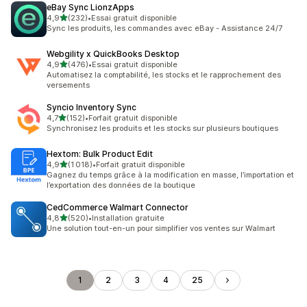
eBay Sync LionzApps
étoile(s) sur 5
4,9
(232)
•
Essai gratuit disponible
232 avis au total
Sync les produits, les commandes avec eBay - Assistance 24/7
Webgility x QuickBooks Desktop
étoile(s) sur 5
4,9
(476)
•
Essai gratuit disponible
476 avis au total
Automatisez la comptabilité, les stocks et le rapprochement des
versements
Syncio Inventory Sync
étoile(s) sur 5
4,7
(152)
•
Forfait gratuit disponible
152 avis au total
Synchronisez les produits et les stocks sur plusieurs boutiques
Hextom: Bulk Product Edit
étoile(s) sur 5
4,9
(1 018)
•
Forfait gratuit disponible
1018 avis au total
Gagnez du temps grâce à la modification en masse, l’importation et
l’exportation des données de la boutique
CedCommerce Walmart Connector
étoile(s) sur 5
4,8
(520)
•
Installation gratuite
520 avis au total
Une solution tout-en-un pour simplifier vos ventes sur Walmart
1
2
3
4
25