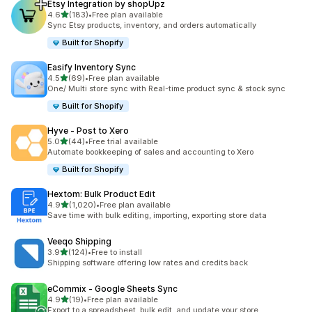
Etsy Integration by shopUpz
별 5개 중
4.6
(183)
•
Free plan available
총 리뷰 183개
Sync Etsy products, inventory, and orders automatically
Built for Shopify
Easify Inventory Sync
별 5개 중
4.5
(69)
•
Free plan available
총 리뷰 69개
One/ Multi store sync with Real-time product sync & stock sync
Built for Shopify
Hyve ‑ Post to Xero
별 5개 중
5.0
(44)
•
Free trial available
총 리뷰 44개
Automate bookkeeping of sales and accounting to Xero
Built for Shopify
Hextom: Bulk Product Edit
별 5개 중
4.9
(1,020)
•
Free plan available
총 리뷰 1020개
Save time with bulk editing, importing, exporting store data
Veeqo Shipping
별 5개 중
3.9
(124)
•
Free to install
총 리뷰 124개
Shipping software offering low rates and credits back
eCommix ‑ Google Sheets Sync
별 5개 중
4.9
(19)
•
Free plan available
총 리뷰 19개
Export to a spreadsheet, bulk edit, and update your store