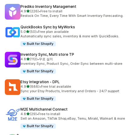
Prediko Inventory Management
별 5개 중
4.9
(226)
•
Free to install
총 리뷰 226개
Restock On Time, Every Time With Smart Inventory Forecasting.
QuickBooks Sync by MyWorks
별 5개 중
5.0
(50)
•
Free plan available
총 리뷰 50개
Automatically sync sales, inventory & more with QuickBooks.
Built for Shopify
Inventory Sync, Multi store TP
별 5개 중
4.8
(112)
•
무료 설치
총 리뷰 112개
Inventory Sync, Product Sync, Order Sync between multi-store
Built for Shopify
Etsy Integration ‑ DPL
별 5개 중
4.9
(888)
•
Free trial available
총 리뷰 888개
Sync your Etsy Products, Inventory and Orders - 24/7 support
Built for Shopify
M2E Multichannel Connect
별 5개 중
4.8
(29)
•
Free to install
총 리뷰 29개
Sell on Amazon, TikTok Shop,eBay, Temu, Mirakl, Walmart & more
Built for Shopify