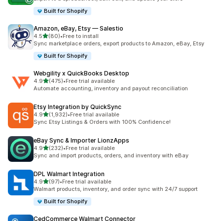
Built for Shopify
Amazon, eBay, Etsy — Salestio
별 5개 중
4.5
(80)
•
Free to install
총 리뷰 80개
Sync marketplace orders, export products to Amazon, eBay, Etsy
Built for Shopify
Webgility x QuickBooks Desktop
별 5개 중
4.9
(475)
•
Free trial available
총 리뷰 475개
Automate accounting, inventory and payout reconciliation
Etsy Integration by QuickSync
별 5개 중
4.9
(1,932)
•
Free trial available
총 리뷰 1932개
Sync Etsy Listings & Orders with 100% Confidence!
eBay Sync & Importer LionzApps
별 5개 중
4.9
(232)
•
Free trial available
총 리뷰 232개
Sync and import products, orders, and inventory with eBay
DPL Walmart Integration
별 5개 중
4.9
(97)
•
Free trial available
총 리뷰 97개
Walmart products, inventory, and order sync with 24/7 support
Built for Shopify
CedCommerce Walmart Connector