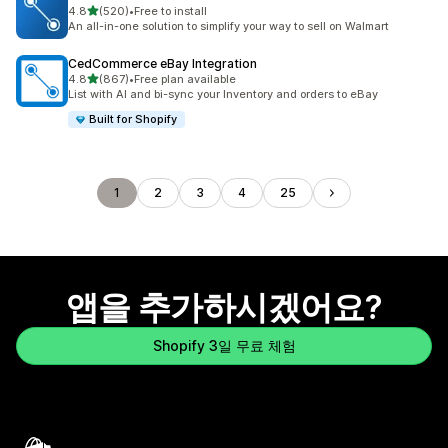
별 5개 중
4.8
(520)
•
Free to install
총 리뷰 520개
An all-in-one solution to simplify your way to sell on Walmart
CedCommerce eBay Integration
별 5개 중
4.8
(867)
•
Free plan available
총 리뷰 867개
List with AI and bi-sync your Inventory and orders to eBay
Built for Shopify
1
2
3
4
25
앱을 추가하시겠어요?
Shopify 3일 무료 체험