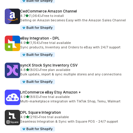
Built for Shopify
CedCommerce Amazon Channel
별 5개 중
4.7
(1,064)
•
Free to install
총 리뷰 1064개
Selling on Amazon becomes Easy with the Amazon Sales Channel
Built for Shopify
eBay Integration ‑ DPL
별 5개 중
4.9
(1,154)
•
Free trial available
총 리뷰 1154개
Sync products, Inventory and Orders to eBay with 24/7 support
Built for Shopify
syncX Stock Sync Inventory CSV
별 5개 중
4.8
(805)
•
Free plan available
총 리뷰 805개
Bulk update, import & sync multiple stores and any connections
Built for Shopify
LitCommerce eBay Etsy Amazon +
별 5개 중
4.9
(893)
•
Free trial available
총 리뷰 893개
Multi-marketplace integration with TikTok Shop, Temu, Walmart
DPL Square Integration
별 5개 중
4.9
(219)
•
Free trial available
총 리뷰 219개
Seamless Integration & Sync with Square POS - 24/7 support
Built for Shopify