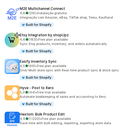
M2E Multichannel Connect
de 5 estrelas
4,8
(29)
•
Instalação gratuita
29 total de avaliações
Integração com Amazon, eBay, TikTok shop, Temu, Kaufland
Built for Shopify
Etsy Integration by shopUpz
de 5 estrelas
4,6
(183)
•
Free plan available
183 total de avaliações
Sync Etsy products, inventory, and orders automatically
Built for Shopify
Easify Inventory Sync
de 5 estrelas
4,5
(69)
•
Free plan available
69 total de avaliações
One/ Multi store sync with Real-time product sync & stock sync
Built for Shopify
Hyve ‑ Post to Xero
de 5 estrelas
5,0
(44)
•
Free trial available
44 total de avaliações
Automate bookkeeping of sales and accounting to Xero
Built for Shopify
Hextom: Bulk Product Edit
de 5 estrelas
4,9
(1.020)
•
Free plan available
1020 total de avaliações
Save time with bulk editing, importing, exporting store data