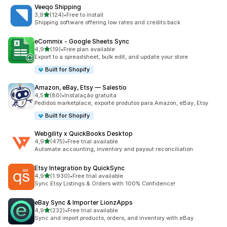
Veeqo Shipping
de 5 estrelas
3,9
(124)
•
Free to install
124 total de avaliações
Shipping software offering low rates and credits back
eCommix ‑ Google Sheets Sync
de 5 estrelas
4,9
(19)
•
Free plan available
19 total de avaliações
Export to a spreadsheet, bulk edit, and update your store
Built for Shopify
Amazon, eBay, Etsy — Salestio
de 5 estrelas
4,5
(80)
•
Instalação gratuita
80 total de avaliações
Pedidos marketplace, exporte produtos para Amazon, eBay, Etsy
Built for Shopify
Webgility x QuickBooks Desktop
de 5 estrelas
4,9
(475)
•
Free trial available
475 total de avaliações
Automate accounting, inventory and payout reconciliation
Etsy Integration by QuickSync
de 5 estrelas
4,9
(1.930)
•
Free trial available
1930 total de avaliações
Sync Etsy Listings & Orders with 100% Confidence!
eBay Sync & Importer LionzApps
de 5 estrelas
4,9
(232)
•
Free trial available
232 total de avaliações
Sync and import products, orders, and inventory with eBay