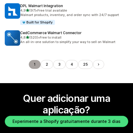
DPL Walmart Integration
de 5 estrelas
4,9
(97)
•
Free trial available
97 total de avaliações
Walmart products, inventory, and order sync with 24/7 support
Built for Shopify
CedCommerce Walmart Connector
de 5 estrelas
4,8
(520)
•
Free to install
520 total de avaliações
An all-in-one solution to simplify your way to sell on Walmart
1
2
3
4
25
Quer adicionar uma
aplicação?
Experimente a Shopify gratuitamente durante 3 dias