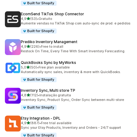
Built for Shopify
EcomSend TikTok Shop Connector
de 5 estrelas
4,9
(53)
•
Gratuito
53 total de avaliações
Aumente vendas no TikTok Shop com auto-sync de prod. e pedidos
Built for Shopify
Prediko Inventory Management
de 5 estrelas
4,9
(226)
•
Free to install
226 total de avaliações
Restock On Time, Every Time With Smart Inventory Forecasting.
QuickBooks Sync by MyWorks
de 5 estrelas
5,0
(50)
•
Free plan available
50 total de avaliações
Automatically sync sales, inventory & more with QuickBooks.
Built for Shopify
Inventory Sync, Multi store TP
de 5 estrelas
4,8
(112)
•
Instalação gratuita
112 total de avaliações
Inventory Sync, Product Sync, Order Sync between multi-store
Built for Shopify
Etsy Integration ‑ DPL
de 5 estrelas
4,9
(887)
•
Free trial available
887 total de avaliações
Sync your Etsy Products, Inventory and Orders - 24/7 support
Built for Shopify