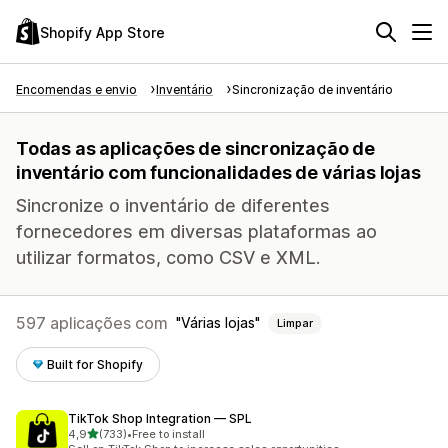
Shopify App Store
Encomendas e envio
Inventário
Sincronização de inventário
Todas as aplicações de sincronização de
inventário com funcionalidades de várias lojas
Sincronize o inventário de diferentes
fornecedores em diversas plataformas ao
utilizar formatos, como CSV e XML.
597 aplicações com
Várias lojas
Limpar
Built for Shopify
TikTok Shop Integration — SPL
de 5 estrelas
4,9
(733)
•
Free to install
733 total de avaliações