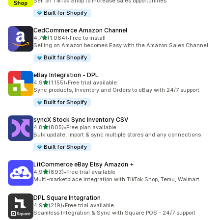
Sell on TikTok Shop to increase sales opportunities
Built for Shopify
CedCommerce Amazon Channel
de 5 estrelas
4,7
(1.064)
•
Free to install
1064 total de avaliações
Selling on Amazon becomes Easy with the Amazon Sales Channel
Built for Shopify
eBay Integration ‑ DPL
de 5 estrelas
4,9
(1.155)
•
Free trial available
1155 total de avaliações
Sync products, Inventory and Orders to eBay with 24/7 support
Built for Shopify
syncX Stock Sync Inventory CSV
de 5 estrelas
4,8
(805)
•
Free plan available
805 total de avaliações
Bulk update, import & sync multiple stores and any connections
Built for Shopify
LitCommerce eBay Etsy Amazon +
de 5 estrelas
4,9
(893)
•
Free trial available
893 total de avaliações
Multi-marketplace integration with TikTok Shop, Temu, Walmart
DPL Square Integration
de 5 estrelas
4,9
(219)
•
Free trial available
219 total de avaliações
Seamless Integration & Sync with Square POS - 24/7 support