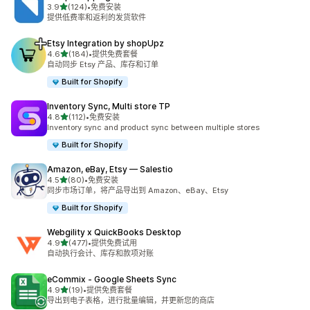
星（满分 5 星）
3.9
(124)
•
免费安装
总共 124 条评论
提供低费率和返利的发货软件
Etsy Integration by shopUpz
星（满分 5 星）
4.6
(184)
•
提供免费套餐
总共 184 条评论
自动同步 Etsy 产品、库存和订单
Built for Shopify
Inventory Sync, Multi store TP
星（满分 5 星）
4.8
(112)
•
免费安装
总共 112 条评论
Inventory sync and product sync between multiple stores
Built for Shopify
Amazon, eBay, Etsy — Salestio
星（满分 5 星）
4.5
(80)
•
免费安装
总共 80 条评论
同步市场订单，将产品导出到 Amazon、eBay、Etsy
Built for Shopify
Webgility x QuickBooks Desktop
星（满分 5 星）
4.9
(477)
•
提供免费试用
总共 477 条评论
自动执行会计、库存和款项对账
eCommix ‑ Google Sheets Sync
星（满分 5 星）
4.9
(19)
•
提供免费套餐
总共 19 条评论
导出到电子表格，进行批量编辑，并更新您的商店