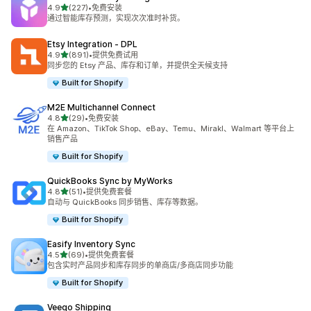
星（满分 5 星）
4.9
(227)
•
免费安装
总共 227 条评论
通过智能库存预测，实现次次准时补货。
Etsy Integration ‑ DPL
星（满分 5 星）
4.9
(891)
•
提供免费试用
总共 891 条评论
同步您的 Etsy 产品、库存和订单，并提供全天候支持
Built for Shopify
M2E Multichannel Connect
星（满分 5 星）
4.8
(29)
•
免费安装
总共 29 条评论
在 Amazon、TikTok Shop、eBay、Temu、Mirakl、Walmart 等平台上
销售产品
Built for Shopify
QuickBooks Sync by MyWorks
星（满分 5 星）
4.8
(51)
•
提供免费套餐
总共 51 条评论
自动与 QuickBooks 同步销售、库存等数据。
Built for Shopify
Easify Inventory Sync
星（满分 5 星）
4.5
(69)
•
提供免费套餐
总共 69 条评论
包含实时产品同步和库存同步的单商店/多商店同步功能
Built for Shopify
Veeqo Shipping