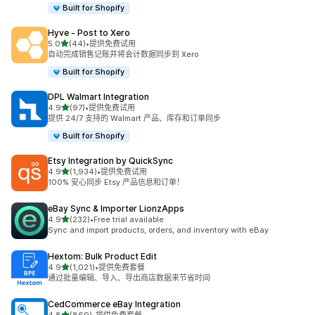
Built for Shopify
Hyve ‑ Post to Xero
星（满分 5 星）
5.0
(44)
•
提供免费试用
总共 44 条评论
自动完成销售记账并将会计数据同步到 Xero
Built for Shopify
DPL Walmart Integration
星（满分 5 星）
4.9
(97)
•
提供免费试用
总共 97 条评论
提供 24/7 支持的 Walmart 产品、库存和订单同步
Built for Shopify
Etsy Integration by QuickSync
星（满分 5 星）
4.9
(1,934)
•
提供免费试用
总共 1934 条评论
100% 安心同步 Etsy 产品信息和订单！
eBay Sync & Importer LionzApps
星（满分 5 星）
4.9
(232)
•
Free trial available
总共 232 条评论
Sync and import products, orders, and inventory with eBay
Hextom: Bulk Product Edit
星（满分 5 星）
4.9
(1,021)
•
提供免费套餐
总共 1021 条评论
通过批量编辑、导入、导出商店数据来节省时间
CedCommerce eBay Integration
星（满分 5 星）