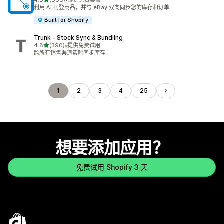
4.8
(869)
•
提供免费套餐
总共 869 条评论
利用 AI 刊登商品，并与 eBay 双向同步您的库存和订单
Built for Shopify
Trunk ‑ Stock Sync & Bundling
星（满分 5 星）
4.8
(390)
•
提供免费试用
总共 390 条评论
跨所有销售渠道实时同步库存
1
2
3
4
25
想要添加应用？
免费试用 Shopify 3 天