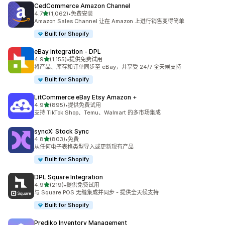
CedCommerce Amazon Channel
星（满分 5 星）
4.7
(1,062)
•
免费安装
总共 1062 条评论
Amazon Sales Channel 让在 Amazon 上进行销售变得简单
Built for Shopify
eBay Integration ‑ DPL
星（满分 5 星）
4.9
(1,155)
•
提供免费试用
总共 1155 条评论
将产品、库存和订单同步至 eBay，并享受 24/7 全天候支持
Built for Shopify
LitCommerce eBay Etsy Amazon +
星（满分 5 星）
4.9
(895)
•
提供免费试用
总共 895 条评论
支持 TikTok Shop、Temu、Walmart 的多市场集成
syncX: Stock Sync
星（满分 5 星）
4.8
(803)
•
免费
总共 803 条评论
从任何电子表格类型导入或更新现有产品
Built for Shopify
DPL Square Integration
星（满分 5 星）
4.9
(219)
•
提供免费试用
总共 219 条评论
与 Square POS 无缝集成并同步 - 提供全天候支持
Built for Shopify
Prediko Inventory Management