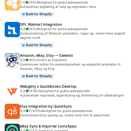
ud af 5 stjerner
5,0
(44)
•
Mulighed for gratis prøveperiode
44 anmeldelser i alt
Automatiser bogføring af salg og regnskab i Xero
Built for Shopify
DPL Walmart Integration
ud af 5 stjerner
4,9
(97)
•
Mulighed for gratis prøveperiode
97 anmeldelser i alt
Synkronisering af Walmart-produkter, -lager og -ordrer med support
døgnet rundt
Built for Shopify
Amazon, eBay, Etsy — Salestio
ud af 5 stjerner
4,5
(80)
•
Gratis at installere
80 anmeldelser i alt
Synkroniser ordrer fra markedspladser, og eksportér produkter til
Amazon, eBay og Etsy
Built for Shopify
Webgility x QuickBooks Desktop
ud af 5 stjerner
4,9
(476)
•
Mulighed for gratis prøveperiode
476 anmeldelser i alt
Automatiser regnskab, lagerstyring og afstemning af udbetalinger
Etsy Integration by QuickSync
ud af 5 stjerner
4,9
(1.933)
•
Mulighed for gratis prøveperiode
1933 anmeldelser i alt
Synkroniser Etsy-opslag og -ordrer med 100 % sikkerhed!
eBay Sync & Importer LionzApps
ud af 5 stjerner
4,9
(232)
•
Free trial available