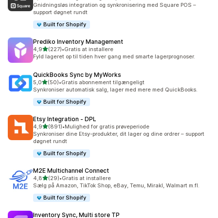
219 anmeldelser i alt
Gnidningsløs integration og synkronisering med Square POS –
support døgnet rundt
Built for Shopify
Prediko Inventory Management
ud af 5 stjerner
4,9
(227)
•
Gratis at installere
227 anmeldelser i alt
Fyld lageret op til tiden hver gang med smarte lagerprognoser.
QuickBooks Sync by MyWorks
ud af 5 stjerner
5,0
(50)
•
Gratis abonnement tilgængeligt
50 anmeldelser i alt
Synkroniser automatisk salg, lager med mere med QuickBooks.
Built for Shopify
Etsy Integration ‑ DPL
ud af 5 stjerner
4,9
(891)
•
Mulighed for gratis prøveperiode
891 anmeldelser i alt
Synkroniser dine Etsy-produkter, dit lager og dine ordrer – support
døgnet rundt
Built for Shopify
M2E Multichannel Connect
ud af 5 stjerner
4,8
(29)
•
Gratis at installere
29 anmeldelser i alt
Sælg på Amazon, TikTok Shop, eBay, Temu, Mirakl, Walmart m.fl.
Built for Shopify
Inventory Sync, Multi store TP