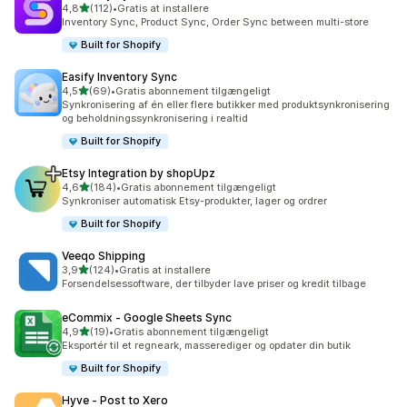
ud af 5 stjerner
4,8
(112)
•
Gratis at installere
112 anmeldelser i alt
Inventory Sync, Product Sync, Order Sync between multi-store
Built for Shopify
Easify Inventory Sync
ud af 5 stjerner
4,5
(69)
•
Gratis abonnement tilgængeligt
69 anmeldelser i alt
Synkronisering af én eller flere butikker med produktsynkronisering
og beholdningssynkronisering i realtid
Built for Shopify
Etsy Integration by shopUpz
ud af 5 stjerner
4,6
(184)
•
Gratis abonnement tilgængeligt
184 anmeldelser i alt
Synkroniser automatisk Etsy-produkter, lager og ordrer
Built for Shopify
Veeqo Shipping
ud af 5 stjerner
3,9
(124)
•
Gratis at installere
124 anmeldelser i alt
Forsendelsessoftware, der tilbyder lave priser og kredit tilbage
eCommix ‑ Google Sheets Sync
ud af 5 stjerner
4,9
(19)
•
Gratis abonnement tilgængeligt
19 anmeldelser i alt
Eksportér til et regneark, masserediger og opdater din butik
Built for Shopify
Hyve ‑ Post to Xero