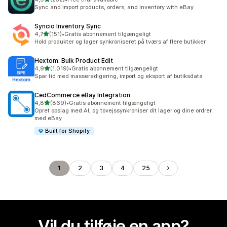
232 anmeldelser i alt
Sync and import products, orders, and inventory with eBay
Syncio Inventory Sync
ud af 5 stjerner
4,7
(151)
•
Gratis abonnement tilgængeligt
151 anmeldelser i alt
Hold produkter og lager synkroniseret på tværs af flere butikker
Hextom: Bulk Product Edit
ud af 5 stjerner
4,9
(1.019)
•
Gratis abonnement tilgængeligt
1019 anmeldelser i alt
Spar tid med masseredigering, import og eksport af butiksdata
CedCommerce eBay Integration
ud af 5 stjerner
4,8
(869)
•
Gratis abonnement tilgængeligt
869 anmeldelser i alt
Opret opslag med AI, og tovejssynkroniser dit lager og dine ordrer
med eBay
Built for Shopify
1
2
3
4
25
Vil du tilføje en app?