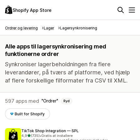
Shopify App Store
Ordrer og levering
Lager
Lagersynkronisering
Alle apps til lagersynkronisering med
funktionerne ordrer
Synkroniser lagerbeholdningen fra flere
leverandører, på tværs af platforme, ved hjælp
af flere forskellige filformater fra CSV til XML.
597 apps med
Ordrer
Ryd
Built for Shopify
TikTok Shop Integration — SPL
ud af 5 stjerner
4,9
(735)
•
Gratis at installere
735 anmeldelser i alt