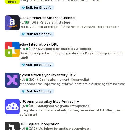
Sælg på TikTok Shop for at få flere salgsmuligheder
Built for Shopify
CedCommerce Amazon Channel
ud af 5 stjerner
4,7
(1.062)
•
Gratis at installere
1062 anmeldelser i alt
Det bliver nemt at sælge på Amazon med Amazon-salgskanalen
Built for Shopify
eBay Integration ‑ DPL
ud af 5 stjerner
4,9
(1.156)
•
Mulighed for gratis prøveperiode
1156 anmeldelser i alt
Synkroniser produkter, lager og ordrer til eBay med support døgnet
rundt
Built for Shopify
syncX Stock Sync Inventory CSV
ud af 5 stjerner
4,8
(804)
•
Gratis abonnement tilgængeligt
804 anmeldelser i alt
Masseopdater, importer og synkroniser flere butikker og forbindelser
Built for Shopify
LitCommerce eBay Etsy Amazon +
ud af 5 stjerner
4,9
(893)
•
Mulighed for gratis prøveperiode
893 anmeldelser i alt
Integration med flere markedspladser, herunder TikTok Shop, Temu
og Walmart
DPL Square Integration
ud af 5 stjerner
4,9
(219)
•
Mulighed for gratis prøveperiode