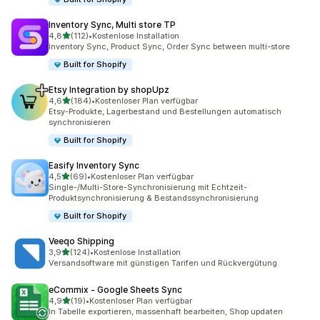
Inventory Sync, Multi store TP
von 5 Sternen
4,8
(112)
•
Kostenlose Installation
112 Rezensionen insgesamt
Inventory Sync, Product Sync, Order Sync between multi-store
Built for Shopify
Etsy Integration by shopUpz
von 5 Sternen
4,6
(184)
•
Kostenloser Plan verfügbar
184 Rezensionen insgesamt
Etsy-Produkte, Lagerbestand und Bestellungen automatisch
synchronisieren
Built for Shopify
Easify Inventory Sync
von 5 Sternen
4,5
(69)
•
Kostenloser Plan verfügbar
69 Rezensionen insgesamt
Single-/Multi-Store-Synchronisierung mit Echtzeit-
Produktsynchronisierung & Bestandssynchronisierung
Built for Shopify
Veeqo Shipping
von 5 Sternen
3,9
(124)
•
Kostenlose Installation
124 Rezensionen insgesamt
Versandsoftware mit günstigen Tarifen und Rückvergütung
eCommix ‑ Google Sheets Sync
von 5 Sternen
4,9
(19)
•
Kostenloser Plan verfügbar
19 Rezensionen insgesamt
In Tabelle exportieren, massenhaft bearbeiten, Shop updaten