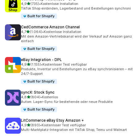
von 5 Sternen
4,9
(735)
•
Kostenlose Installation
735 Rezensionen insgesamt
TikTok Shop einbinden, Lagerbestand und Bestellungen synchroni
Built for Shopify
CedCommerce Amazon Channel
von 5 Sternen
4,7
(1.064)
•
Kostenlose Installation
1064 Rezensionen insgesamt
Mit dem Amazon-Vertriebskanal wird der Verkauf auf Amazon ganz
einfach
Built for Shopify
eBay Integration ‑ DPL
von 5 Sternen
4,9
(1.155)
•
Kostenloser Test verfügbar
1155 Rezensionen insgesamt
Produkte, Inventar und Bestellungen zu eBay synchronisieren – mit
24/7-Support
Built for Shopify
syncX: Stock Sync
von 5 Sternen
4,8
(804)
•
Kostenlos
804 Rezensionen insgesamt
Autom. Lager-Sync für bestehende oder neue Produkte
Built for Shopify
LitCommerce eBay Etsy Amazon +
von 5 Sternen
4,9
(893)
•
Kostenloser Test verfügbar
893 Rezensionen insgesamt
Multi-Marktplatz-Integration mit TikTok Shop, Temu und Walmart