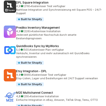
DPL Square Integration
von 5 Sternen
4,9
(219)
•
Kostenloser Test verfügbar
219 Rezensionen insgesamt
Nahtlose Integration und Synchronisierung mit Square POS – 24/7-
Support
Built for Shopify
Prediko Inventory Management
von 5 Sternen
4,9
(226)
•
Kostenlose Installation
226 Rezensionen insgesamt
Jederzeit pünktlicher Nachschub durch smarte
Bestandsprognosen.
QuickBooks Sync by MyWorks
von 5 Sternen
5,0
(50)
•
Kostenloser Plan verfügbar
50 Rezensionen insgesamt
Verkäufe, Inventar und mehr automatisch mit QuickBooks
synchronisieren.
Built for Shopify
Etsy Integration ‑ DPL
von 5 Sternen
4,9
(888)
•
Kostenloser Test verfügbar
888 Rezensionen insgesamt
Etsy-Listen, Lager und Bestellungen mit 24/7 Support verwalten
Built for Shopify
M2E Multichannel Connect
von 5 Sternen
4,8
(29)
•
Kostenlose Installation
29 Rezensionen insgesamt
Einfache Integration in eBay, Amazon, TikTok Shop, Temu, OTTO
Built for Shopify