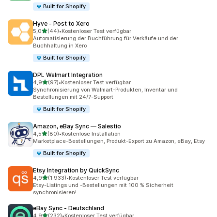
Built for Shopify
Hyve ‑ Post to Xero
von 5 Sternen
5,0
(44)
•
Kostenloser Test verfügbar
44 Rezensionen insgesamt
Automatisierung der Buchführung für Verkäufe und der
Buchhaltung in Xero
Built for Shopify
DPL Walmart Integration
von 5 Sternen
4,9
(97)
•
Kostenloser Test verfügbar
97 Rezensionen insgesamt
Synchronisierung von Walmart-Produkten, Inventar und
Bestellungen mit 24/7-Support
Built for Shopify
Amazon, eBay Sync — Salestio
von 5 Sternen
4,5
(80)
•
Kostenlose Installation
80 Rezensionen insgesamt
Marketplace-Bestellungen, Produkt-Export zu Amazon, eBay, Etsy
Built for Shopify
Etsy Integration by QuickSync
von 5 Sternen
4,9
(1.933)
•
Kostenloser Test verfügbar
1933 Rezensionen insgesamt
Etsy-Listings und -Bestellungen mit 100 % Sicherheit
synchronisieren!
eBay Sync ‑ Deutschland
von 5 Sternen
4,9
(232)
•
Kostenloser Test verfügbar