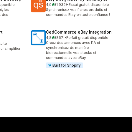
étoile(s) sur 5
isponible
4,9
(1 932)
•
Essai gratuit disponible
1932 avis au total
é, les
Synchronisez vos fiches produits et
t des
commandes Etsy en toute confiance !
rt
CedCommerce eBay Integration
étoile(s) sur 5
4,8
(867)
•
Forfait gratuit disponible
867 avis au total
Créez des annonces avec l’IA et
tuite
synchronisez de manière
r simplifier
bidirectionnelle vos stocks et
commandes avec eBay
Built for Shopify