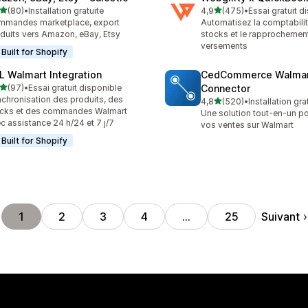
étoile(s) sur 5
étoile(s) sur 5
(80)
•
Installation gratuite
4,9
(475)
•
Essai gratuit d
avis au total
475 avis au total
mmandes marketplace, export
Automatisez la comptabilit
duits vers Amazon, eBay, Etsy
stocks et le rapprochemen
versements
Built for Shopify
L Walmart Integration
CedCommerce Walma
étoile(s) sur 5
(97)
•
Essai gratuit disponible
Connector
avis au total
chronisation des produits, des
étoile(s) sur 5
4,8
(520)
•
Installation gra
520 avis au total
cks et des commandes Walmart
Une solution tout-en-un pou
c assistance 24 h/24 et 7 j/7
vos ventes sur Walmart
Built for Shopify
Suivant
1
2
3
4
…
25