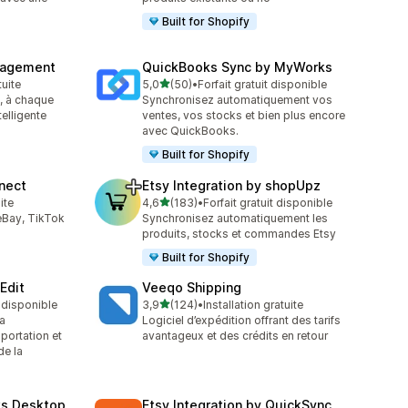
Built for Shopify
nagement
QuickBooks Sync by MyWorks
étoile(s) sur 5
tuite
5,0
(50)
•
Forfait gratuit disponible
50 avis au total
, à chaque
Synchronisez automatiquement vos
telligente
ventes, vos stocks et bien plus encore
avec QuickBooks.
Built for Shopify
nect
Etsy Integration by shopUpz
étoile(s) sur 5
ite
4,6
(183)
•
Forfait gratuit disponible
183 avis au total
eBay, TikTok
Synchronisez automatiquement les
produits, stocks et commandes Etsy
Built for Shopify
Edit
Veeqo Shipping
étoile(s) sur 5
t disponible
3,9
(124)
•
Installation gratuite
124 avis au total
a
Logiciel d’expédition offrant des tarifs
portation et
avantageux et des crédits en retour
de la
ks Desktop
Etsy Integration by QuickSync