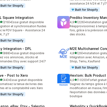
assistance 24 h/24 et 7 j/7
Built for Shopify
Built for Shopify
L Square Integration
Prediko Inventory Ma
étoile(s) sur 5
étoile(s) sur 5
(219)
•
Essai gratuit disponible
4,9
(226)
•
Installation gra
 avis au total
226 avis au total
égration et synchronisation fluides
Réapprovisionnez à temps
c le PDV Square - Assistance 24
fois, grâce à la prévision in
4, 7 j/7
des stocks.
Built for Shopify
sy Integration ‑ DPL
M2E Multichannel Con
étoile(s) sur 5
étoile(s) sur 5
(888)
•
Essai gratuit disponible
4,8
(29)
•
Installation gratu
 avis au total
29 avis au total
ez vos annonces, stocks et
Intégration avec Amazon, 
mandes Etsy avec support 24/7
Shop, Temu, Kaufland
Built for Shopify
Built for Shopify
ve ‑ Post to Xero
Hextom: Bulk Product 
étoile(s) sur 5
étoile(s) sur 5
(44)
•
Essai gratuit disponible
4,9
(1 020)
•
Forfait gratui
avis au total
1020 avis au total
omatisez la tenue de livres des
Gagnez du temps grâce à l
tes et la comptabilité vers Xero
modification en masse, l’im
l’exportation des données 
Built for Shopify
boutique
azon, eBay, Etsy ‑ Salestio
Webgility x QuickBoo