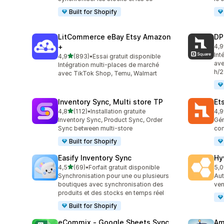
Built for Shopify
LitCommerce eBay Etsy Amazon
DP
+
4,9
219
Int
étoile(s) sur 5
4,9
(893)
•
Essai gratuit disponible
893 avis au total
ave
Intégration multi-places de marché
h/2
avec TikTok Shop, Temu, Walmart
Inventory Sync, Multi store TP
Et
étoile(s) sur 5
4,8
(112)
•
Installation gratuite
4,9
112 avis au total
888
Inventory Sync, Product Sync, Order
Gér
Sync between multi-store
com
Built for Shopify
Easify Inventory Sync
Hy
étoile(s) sur 5
4,5
(69)
•
Forfait gratuit disponible
5,0
69 avis au total
44 
Synchronisation pour une ou plusieurs
Aut
boutiques avec synchronisation des
ven
produits et des stocks en temps réel
Built for Shopify
eCommix ‑ Google Sheets Sync
Am