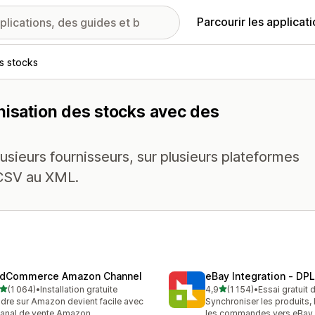
Parcourir les applicat
s stocks
nisation des stocks avec des
usieurs fournisseurs, sur plusieurs plateformes
 CSV au XML.
dCommerce Amazon Channel
eBay Integration ‑ DPL
étoile(s) sur 5
étoile(s) sur 5
(1 064)
•
Installation gratuite
4,9
(1 154)
•
Essai gratuit 
4 avis au total
1154 avis au total
dre sur Amazon devient facile avec
Synchroniser les produits, 
canal de vente Amazon
les commandes vers eBay 