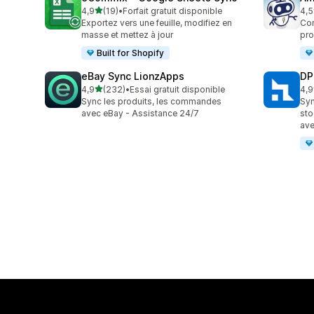
étoile(s) sur 5
4,9
(19)
•
Forfait gratuit disponible
4,5
19 avis au total
80 
Exportez vers une feuille, modifiez en
Co
masse et mettez à jour
pro
Built for Shopify
eBay Sync LionzApps
DP
étoile(s) sur 5
4,9
(232)
•
Essai gratuit disponible
4,9
232 avis au total
97 
Sync les produits, les commandes
Syn
avec eBay - Assistance 24/7
sto
ave