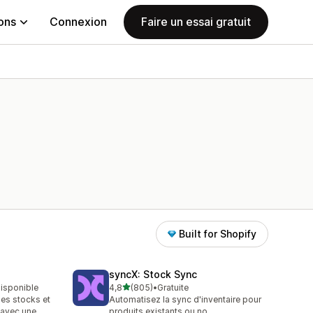
ions
Connexion
Faire un essai gratuit
Built for Shopify
syncX: Stock Sync
étoile(s) sur 5
disponible
4,8
(805)
•
Gratuite
805 avis au total
les stocks et
Automatisez la sync d'inventaire pour
avec une
produits existants ou no