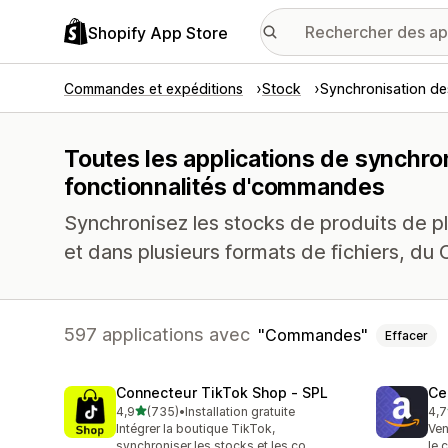
Shopify App Store
Commandes et expéditions
Stock
Synchronisation de
Toutes les applications de synchro
fonctionnalités d'commandes
Synchronisez les stocks de produits de pl
et dans plusieurs formats de fichiers, du
597 applications avec
Commandes
Effacer
Connecteur TikTok Shop ‑ SPL
Ce
étoile(s) sur 5
4,9
(735)
•
Installation gratuite
4,7
735 avis au total
106
Intégrer la boutique TikTok,
Ven
synchroniser les stocks et les co
le 