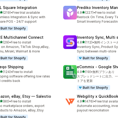
L Square Integration
Prediko Inventory Ma
5つ星中
5つ星中
(219)
•
Free trial available
4.9
(227)
•
Free to install
計レビュー数：219件
合計レビュー数：227件
mless Integration & Sync with
Restock On Time, Every T
are POS - 24/7 support
Smart Inventory Forecastin
Built for Shopify
E Multichannel Connect
Inventory Sync, Multi 
5つ星中
5つ星中
(29)
•
Free to install
4.8
(112)
•
無料インストー
計レビュー数：29件
合計レビュー数：112件
l on Amazon, TikTok Shop,eBay,
Inventory Sync, Product Sy
u, Mirakl, Walmart & more
Sync between multi-store
Built for Shopify
Built for Shopify
eqo Shipping
eCommix ‑ Google Sh
5つ星中
5つ星中
(124)
•
Free to install
4.9
(19)
•
無料プランあり
計レビュー数：124件
合計レビュー数：19件
pping software offering low rates
スプレッドシートに出力、一
 credits back
トアを更新
Built for Shopify
azon, eBay, Etsy — Salestio
Webgility x QuickBoo
5つ星中
5つ星中
(80)
•
Free to install
4.9
(476)
•
Free trial avail
計レビュー数：80件
合計レビュー数：476件
c marketplace orders, export
Automate accounting, inve
ducts to Amazon, eBay, Etsy
payout reconciliation
Built for Shopify