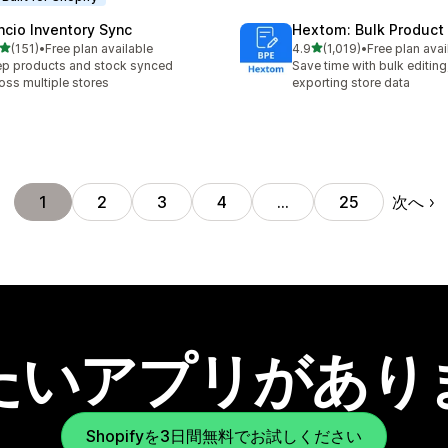
ncio Inventory Sync
Hextom: Bulk Product 
5つ星中
5つ星中
(151)
•
Free plan available
4.9
(1,019)
•
Free plan avai
計レビュー数：151件
合計レビュー数：1019件
p products and stock synced
Save time with bulk editing
oss multiple stores
exporting store data
次へ
1
2
3
4
…
25
たいアプリがあり
Shopifyを3日間無料でお試しください