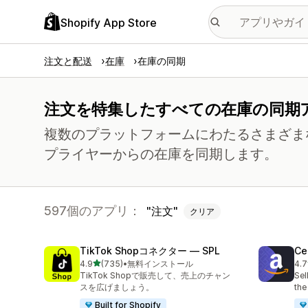
Shopify App Store
注文と配送
在庫
在庫の同期
注文を特集したすべての在庫の同期
複数のプラットフォームにわたるさまざまなフ
プライヤーからの在庫を同期します。
597個のアプリ：
注文
クリア
TikTok Shopコネクター — SPL
Ce
5つ星中
4.9
(735)
•
無料インストール
4.7
合計レビュー数：735件
合
TikTok Shopで販売して、売上のチャン
Sel
スを広げましょう。
the
Built for Shopify