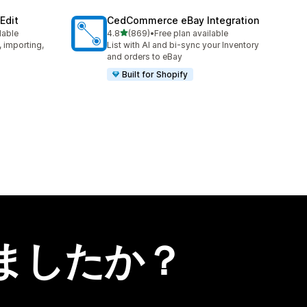
Edit
CedCommerce eBay Integration
5つ星中
lable
4.8
(869)
•
Free plan available
合計レビュー数：869件
, importing,
List with AI and bi-sync your Inventory
and orders to eBay
Built for Shopify
ましたか？