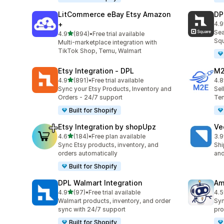
LitCommerce eBay Etsy Amazon
DP
+
4.9
合
Sea
5つ星中
4.9
(894)
•
Free trial available
合計レビュー数：894件
Squ
Multi-marketplace integration with
TikTok Shop, Temu, Walmart
Etsy Integration ‑ DPL
M2
5つ星中
4.9
(891)
•
Free trial available
4.8
合計レビュー数：891件
合
Sync your Etsy Products, Inventory and
Sel
Orders - 24/7 support
Tem
Built for Shopify
Etsy Integration by shopUpz
Ve
5つ星中
4.6
(184)
•
Free plan available
3.9
合計レビュー数：184件
合
Sync Etsy products, inventory, and
Shi
orders automatically
and
Built for Shopify
DPL Walmart Integration
Am
5つ星中
4.9
(97)
•
Free trial available
4.5
合計レビュー数：97件
合
Walmart products, inventory, and order
Syn
sync with 24/7 support
pro
Built for Shopify