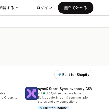
閲覧する
ログイン
無料で始める
Built for Shopify
syncX Stock Sync Inventory CSV
5つ星中
lable
4.8
(804)
•
Free plan available
合計レビュー数：804件
nd Orders to
Bulk update, import & sync multiple
stores and any connections
Built for Shopify