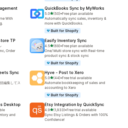
nagement
QuickBooks Sync by MyWorks
5つ星中
5.0
(50)
•
Free plan available
合計レビュー数：50件
ime With
Automatically sync sales, inventory &
g.
more with QuickBooks.
Built for Shopify
store TP
Easify Inventory Sync
5つ星中
ル
4.5
(69)
•
Free plan available
合計レビュー数：69件
nc, Order
One/ Multi store sync with Real-time
product sync & stock sync
Built for Shopify
eets Sync
Hyve ‑ Post to Xero
5つ星中
5.0
(44)
•
Free trial available
合計レビュー数：44件
括編集してス
Automate bookkeeping of sales and
accounting to Xero
Built for Shopify
ks Desktop
Etsy Integration by QuickSync
5つ星中
able
4.9
(1,933)
•
Free trial available
合計レビュー数：1933件
ntory and
Sync Etsy Listings & Orders with 100%
Confidence!