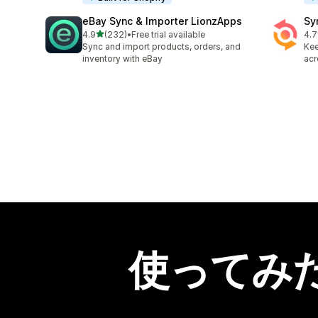
eBay Sync & Importer LionzApps
Sy
5つ星中
4.9
(232)
•
Free trial available
4.7
合計レビュー数：232件
合
Sync and import products, orders, and
Kee
inventory with eBay
acr
使ってみ