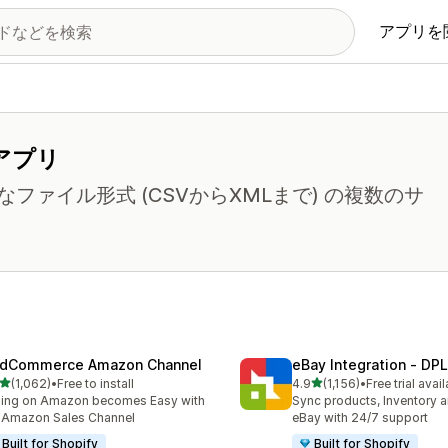
アプリを
アプリ
ァイル形式 (CSVからXMLまで) の複数のサ
dCommerce Amazon Channel
eBay Integration ‑ DPL
5つ星中
5つ星中
(1,062)
•
Free to install
4.9
(1,156)
•
Free trial avai
計レビュー数：1062件
合計レビュー数：1156件
ling on Amazon becomes Easy with
Sync products, Inventory a
 Amazon Sales Channel
eBay with 24/7 support
Built for Shopify
Built for Shopify