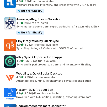
별 5개 중
4.9
(97)
•
Free trial available
총 리뷰 97개
Walmart products, inventory, and order sync with 24/7 support
Built for Shopify
Amazon, eBay, Etsy — Salestio
별 5개 중
4.5
(80)
•
Free to install
총 리뷰 80개
Sync marketplace orders, export products to Amazon, eBay, Etsy
Built for Shopify
Etsy Integration by QuickSync
별 5개 중
4.9
(1,932)
•
Free trial available
총 리뷰 1932개
Sync Etsy Listings & Orders with 100% Confidence!
eBay Sync & Importer LionzApps
별 5개 중
4.9
(232)
•
Free trial available
총 리뷰 232개
Sync and import products, orders, and inventory with eBay
Webgility x QuickBooks Desktop
별 5개 중
4.9
(476)
•
Free trial available
총 리뷰 476개
Automate accounting, inventory and payout reconciliation
Hextom: Bulk Product Edit
별 5개 중
4.9
(1,020)
•
Free plan available
총 리뷰 1020개
Save time with bulk editing, importing, exporting store data
CedCommerce Walmart Connector