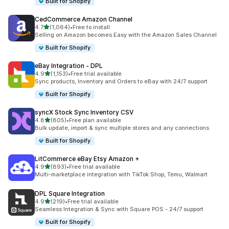
Built for Shopify
CedCommerce Amazon Channel
별 5개 중
4.7
(1,064)
•
Free to install
총 리뷰 1064개
Selling on Amazon becomes Easy with the Amazon Sales Channel
Built for Shopify
eBay Integration ‑ DPL
별 5개 중
4.9
(1,153)
•
Free trial available
총 리뷰 1153개
Sync products, Inventory and Orders to eBay with 24/7 support
Built for Shopify
syncX Stock Sync Inventory CSV
별 5개 중
4.8
(805)
•
Free plan available
총 리뷰 805개
Bulk update, import & sync multiple stores and any connections
Built for Shopify
LitCommerce eBay Etsy Amazon +
별 5개 중
4.9
(893)
•
Free trial available
총 리뷰 893개
Multi-marketplace integration with TikTok Shop, Temu, Walmart
DPL Square Integration
별 5개 중
4.9
(219)
•
Free trial available
총 리뷰 219개
Seamless Integration & Sync with Square POS - 24/7 support
Built for Shopify