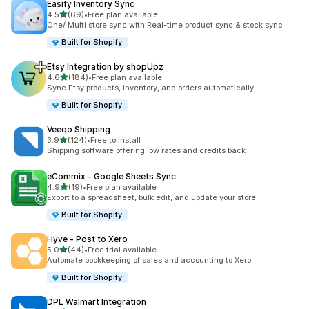
Easify Inventory Sync
별 5개 중
4.5
(69)
•
Free plan available
총 리뷰 69개
One/ Multi store sync with Real-time product sync & stock sync
Built for Shopify
Etsy Integration by shopUpz
별 5개 중
4.6
(184)
•
Free plan available
총 리뷰 184개
Sync Etsy products, inventory, and orders automatically
Built for Shopify
Veeqo Shipping
별 5개 중
3.9
(124)
•
Free to install
총 리뷰 124개
Shipping software offering low rates and credits back
eCommix ‑ Google Sheets Sync
별 5개 중
4.9
(19)
•
Free plan available
총 리뷰 19개
Export to a spreadsheet, bulk edit, and update your store
Built for Shopify
Hyve ‑ Post to Xero
별 5개 중
5.0
(44)
•
Free trial available
총 리뷰 44개
Automate bookkeeping of sales and accounting to Xero
Built for Shopify
DPL Walmart Integration