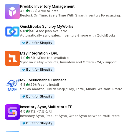
Prediko Inventory Management
별 5개 중
4.9
(227)
•
Free to install
총 리뷰 227개
Restock On Time, Every Time With Smart Inventory Forecasting.
QuickBooks Sync by MyWorks
별 5개 중
5.0
(50)
•
Free plan available
총 리뷰 50개
Automatically sync sales, inventory & more with QuickBooks.
Built for Shopify
Etsy Integration ‑ DPL
별 5개 중
4.9
(891)
•
Free trial available
총 리뷰 891개
Sync your Etsy Products, Inventory and Orders - 24/7 support
Built for Shopify
M2E Multichannel Connect
별 5개 중
4.8
(29)
•
Free to install
총 리뷰 29개
Sell on Amazon, TikTok Shop,eBay, Temu, Mirakl, Walmart & more
Built for Shopify
Inventory Sync, Multi store TP
별 5개 중
4.8
(112)
•
무료 설치
총 리뷰 112개
Inventory Sync, Product Sync, Order Sync between multi-store
Built for Shopify