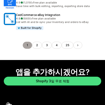
별 5개 중
4.9
(1,019)
•
Free plan available
총 리뷰 1019개
Save time with bulk editing, importing, exporting store data
CedCommerce eBay Integration
별 5개 중
4.8
(869)
•
Free plan available
총 리뷰 869개
List with AI and bi-sync your Inventory and orders to eBay
Built for Shopify
1
2
3
4
25
앱을 추가하시겠어요?
Shopify 3일 무료 체험