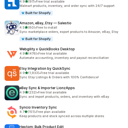
별 5개 중
4.9
(97)
•
Free trial available
총 리뷰 97개
Walmart products, inventory, and order sync with 24/7 support
Built for Shopify
Amazon, eBay, Etsy — Salestio
별 5개 중
4.5
(80)
•
Free to install
총 리뷰 80개
Sync marketplace orders, export products to Amazon, eBay, Etsy
Built for Shopify
Webgility x QuickBooks Desktop
별 5개 중
4.9
(476)
•
Free trial available
총 리뷰 476개
Automate accounting, inventory and payout reconciliation
Etsy Integration by QuickSync
별 5개 중
4.9
(1,933)
•
Free trial available
총 리뷰 1933개
Sync Etsy Listings & Orders with 100% Confidence!
eBay Sync & Importer LionzApps
별 5개 중
4.9
(232)
•
Free trial available
총 리뷰 232개
Sync and import products, orders, and inventory with eBay
Syncio Inventory Sync
별 5개 중
4.7
(151)
•
Free plan available
총 리뷰 151개
Keep products and stock synced across multiple stores
Hextom: Bulk Product Edit