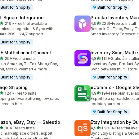
Built for Shopify
Built for Shopify
L Square Integration
Prediko Inventory Ma
av 5 stjerner
av 5 stjerner
(219)
•
Free trial available
4,9
(226)
•
Free to install
alt 219 omtaler
Totalt 226 omtaler
mless Integration & Sync with
Restock On Time, Every T
are POS - 24/7 support
Smart Inventory Forecastin
Built for Shopify
E Multichannel Connect
Inventory Sync, Multi 
av 5 stjerner
av 5 stjerner
(29)
•
Free to install
4,8
(112)
•
Gratis å installe
alt 29 omtaler
Totalt 112 omtaler
l on Amazon, TikTok Shop,eBay,
Inventory Sync, Product Sy
u, Mirakl, Walmart & more
Sync between multi-store
Built for Shopify
Built for Shopify
eqo Shipping
eCommix ‑ Google Sh
av 5 stjerner
av 5 stjerner
(124)
•
Free to install
4,9
(19)
•
Free plan availab
alt 124 omtaler
Totalt 19 omtaler
pping software offering low rates
Export to a spreadsheet, bu
 credits back
update your store
Built for Shopify
azon, eBay, Etsy — Salestio
Etsy Integration by Q
av 5 stjerner
av 5 stjerner
(80)
•
Free to install
4,9
(1 933)
•
Free trial avai
alt 80 omtaler
Totalt 1933 omtaler
c marketplace orders, export
Sync Etsy Listings & Order
ducts to Amazon, eBay, Etsy
Confidence!