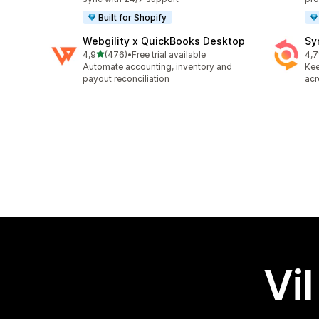
Built for Shopify
Webgility x QuickBooks Desktop
Sy
av 5 stjerner
4,9
(476)
•
Free trial available
4,7
Totalt 476 omtaler
Tot
Automate accounting, inventory and
Kee
payout reconciliation
acr
Vil