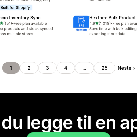
Built for Shopify
ncio Inventory Sync
Hextom: Bulk Product 
av 5 stjerner
av 5 stjerner
(151)
•
Free plan available
4,9
(1 018)
•
Free plan avai
alt 151 omtaler
Totalt 1018 omtaler
p products and stock synced
Save time with bulk editing
oss multiple stores
exporting store data
Neste
1
2
3
4
…
25
 du legge til en 