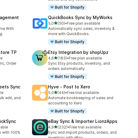
Built for Shopify
nagement
QuickBooks Sync by MyWorks
av 5 stjerner
5,0
(50)
•
Free plan available
Totalt 50 omtaler
ime With
Automatically sync sales, inventory &
g.
more with QuickBooks.
Built for Shopify
store TP
Etsy Integration by shopUpz
av 5 stjerner
re
4,6
(183)
•
Free plan available
Totalt 183 omtaler
nc, Order
Sync Etsy products, inventory, and
orders automatically
Built for Shopify
eets Sync
Hyve ‑ Post to Xero
av 5 stjerner
le
5,0
(44)
•
Free trial available
Totalt 44 omtaler
lk edit, and
Automate bookkeeping of sales and
accounting to Xero
Built for Shopify
uickSync
eBay Sync & Importer LionzApps
av 5 stjerner
lable
4,9
(232)
•
Free trial available
Totalt 232 omtaler
s with 100%
Sync and import products, orders, and
inventory with eBay