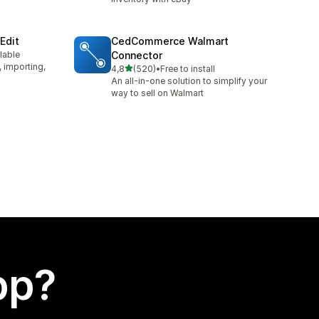
Edit
CedCommerce Walmart
lable
Connector
, importing,
av 5 stjerner
4,8
(520)
•
Free to install
Totalt 520 omtaler
An all-in-one solution to simplify your
way to sell on Walmart
app?