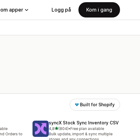
nom apper
Logg på
Kom i gang
Built for Shopify
syncX Stock Sync Inventory CSV
av 5 stjerner
lable
4,8
(804)
•
Free plan available
Totalt 804 omtaler
nd Orders to
Bulk update, import & sync multiple
stores and any connections