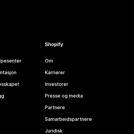
Shopify
lpesenter
Om
ntasjon
Karrierer
lesskapet
Investorer
gg
Presse og media
Partnere
Samarbeidspartnere
Juridisk