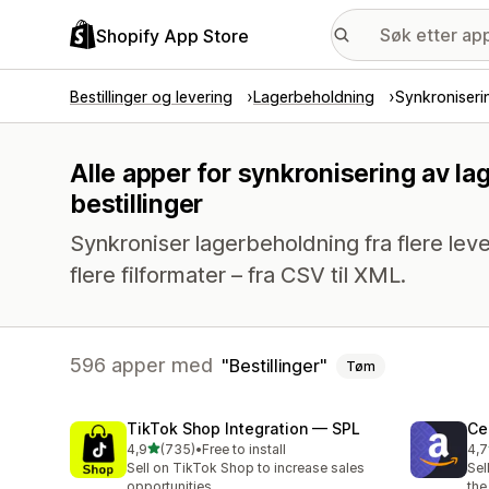
Shopify App Store
Bestillinger og levering
Lagerbeholdning
Synkroniseri
Alle apper for synkronisering av l
bestillinger
Synkroniser lagerbeholdning fra flere leve
flere filformater – fra CSV til XML.
596 apper med
Bestillinger
Tøm
TikTok Shop Integration — SPL
Ce
av 5 stjerner
4,9
(735)
•
Free to install
4,7
Totalt 735 omtaler
Tot
Sell on TikTok Shop to increase sales
Sel
opportunities
the