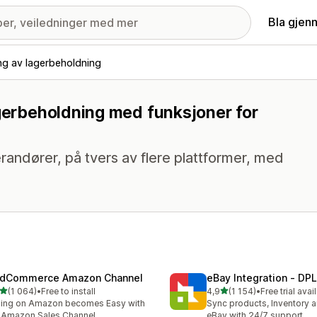
Bla gjen
ng av lagerbeholdning
agerbeholdning med funksjoner for
randører, på tvers av flere plattformer, med
dCommerce Amazon Channel
eBay Integration ‑ DPL
av 5 stjerner
av 5 stjerner
(1 064)
•
Free to install
4,9
(1 154)
•
Free trial avai
alt 1064 omtaler
Totalt 1154 omtaler
ling on Amazon becomes Easy with
Sync products, Inventory a
 Amazon Sales Channel
eBay with 24/7 support