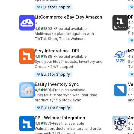
Built for Shopify
LitCommerce eBay Etsy Amazon
DP
+
4,9
Tot
Sea
av 5 stjerner
4,9
(893)
•
Free trial available
Totalt 893 omtaler
Squ
Multi-marketplace integration with
TikTok Shop, Temu, Walmart
Etsy Integration ‑ DPL
M2
av 5 stjerner
4,9
(888)
•
Free trial available
4,8
Totalt 888 omtaler
Tot
Sync your Etsy Products, Inventory and
Sel
Orders - 24/7 support
Tem
Built for Shopify
Easify Inventory Sync
Ve
av 5 stjerner
4,5
(69)
•
Free plan available
3,9
Totalt 69 omtaler
Tot
One/ Multi store sync with Real-time
Shi
product sync & stock sync
and
Built for Shopify
DPL Walmart Integration
Am
av 5 stjerner
4,9
(97)
•
Free trial available
4,5
Totalt 97 omtaler
Tot
Walmart products, inventory, and order
Syn
sync with 24/7 support
pro