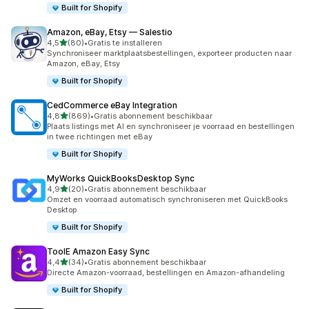
Built for Shopify
Amazon, eBay, Etsy — Salestio
van 5 sterren
4,5
(80)
•
Gratis te installeren
80 recensies in totaal
Synchroniseer marktplaatsbestellingen, exporteer producten naar
Amazon, eBay, Etsy
Built for Shopify
CedCommerce eBay Integration
van 5 sterren
4,8
(869)
•
Gratis abonnement beschikbaar
869 recensies in totaal
Plaats listings met AI en synchroniseer je voorraad en bestellingen
in twee richtingen met eBay
Built for Shopify
MyWorks QuickBooksDesktop Sync
van 5 sterren
4,9
(20)
•
Gratis abonnement beschikbaar
20 recensies in totaal
Omzet en voorraad automatisch synchroniseren met QuickBooks
Desktop
Built for Shopify
ToolE Amazon Easy Sync
van 5 sterren
4,4
(34)
•
Gratis abonnement beschikbaar
34 recensies in totaal
Directe Amazon-voorraad, bestellingen en Amazon-afhandeling
Built for Shopify