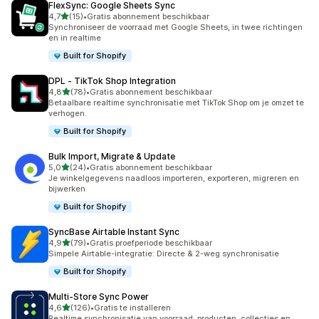
FlexSync: Google Sheets Sync
van 5 sterren
4,7
(15)
•
Gratis abonnement beschikbaar
15 recensies in totaal
Synchroniseer de voorraad met Google Sheets, in twee richtingen
en in realtime
Built for Shopify
DPL ‑ TikTok Shop Integration
van 5 sterren
4,8
(78)
•
Gratis abonnement beschikbaar
78 recensies in totaal
Betaalbare realtime synchronisatie met TikTok Shop om je omzet te
verhogen.
Built for Shopify
Bulk Import, Migrate & Update
van 5 sterren
5,0
(24)
•
Gratis abonnement beschikbaar
24 recensies in totaal
Je winkelgegevens naadloos importeren, exporteren, migreren en
bijwerken
Built for Shopify
SyncBase Airtable Instant Sync
van 5 sterren
4,9
(79)
•
Gratis proefperiode beschikbaar
79 recensies in totaal
Simpele Airtable-integratie: Directe & 2-weg synchronisatie
Built for Shopify
Multi‑Store Sync Power
van 5 sterren
4,6
(126)
•
Gratis te installeren
126 recensies in totaal
Realtime synchronisatie van voorraad, producten, collecties en