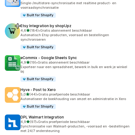
69 recensies in totaal
Single-/multistore-synchronisatie met realtime product- en
voorraadsynchronisatie
Built for Shopify
Etsy Integration by shopUpz
van 5 sterren
4,6
(184)
•
Gratis abonnement beschikbaar
184 recensies in totaal
Automatisch Etsy-producten, voorraad en bestellingen
synchroniseren
Built for Shopify
eCommix ‑ Google Sheets Sync
van 5 sterren
4,9
(19)
•
Gratis abonnement beschikbaar
19 recensies in totaal
Exporteer naar een spreadsheet, bewerk in bulk en werk je winkel
bij
Built for Shopify
Hyve ‑ Post to Xero
van 5 sterren
5,0
(44)
•
Gratis proefperiode beschikbaar
44 recensies in totaal
Automatiseer de boekhouding van omzet en administratie in Xero
Built for Shopify
DPL Walmart Integration
van 5 sterren
4,9
(97)
•
Gratis proefperiode beschikbaar
97 recensies in totaal
Synchronisatie van Walmart-producten, -voorraad en -bestellingen
met 24/7 ondersteuning