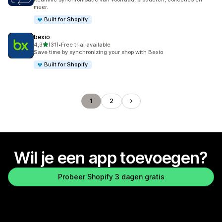
meer.
Built for Shopify
bexio
van 5 sterren
4,3
(31)
•
Free trial available
31 recensies in totaal
Save time by synchronizing your shop with Bexio
Built for Shopify
1
2
Wil je een app toevoegen?
Probeer Shopify 3 dagen gratis