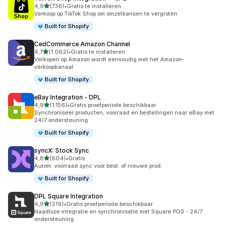
van 5 sterren
4,9
(736)
•
Gratis te installeren
736 recensies in totaal
Verkoop op TikTok Shop om omzetkansen te vergroten
Built for Shopify
CedCommerce Amazon Channel
van 5 sterren
4,7
(1.062)
•
Gratis te installeren
1062 recensies in totaal
Verkopen op Amazon wordt eenvoudig met het Amazon-
verkoopkanaal
Built for Shopify
eBay Integration ‑ DPL
van 5 sterren
4,9
(1.156)
•
Gratis proefperiode beschikbaar
1156 recensies in totaal
Synchroniseer producten, voorraad en bestellingen naar eBay met
24/7 ondersteuning
Built for Shopify
syncX: Stock Sync
van 5 sterren
4,8
(804)
•
Gratis
804 recensies in totaal
Autom. voorraad sync voor best. of nieuwe prod.
Built for Shopify
DPL Square Integration
van 5 sterren
4,9
(219)
•
Gratis proefperiode beschikbaar
219 recensies in totaal
Naadloze integratie en synchronisatie met Square POS - 24/7
ondersteuning