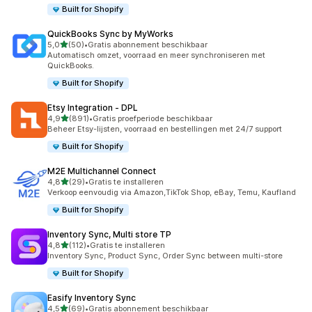
Built for Shopify
QuickBooks Sync by MyWorks
van 5 sterren
5,0
(50)
•
Gratis abonnement beschikbaar
50 recensies in totaal
Automatisch omzet, voorraad en meer synchroniseren met
QuickBooks.
Built for Shopify
Etsy Integration ‑ DPL
van 5 sterren
4,9
(891)
•
Gratis proefperiode beschikbaar
891 recensies in totaal
Beheer Etsy-lijsten, voorraad en bestellingen met 24/7 support
Built for Shopify
M2E Multichannel Connect
van 5 sterren
4,8
(29)
•
Gratis te installeren
29 recensies in totaal
Verkoop eenvoudig via Amazon,TikTok Shop, eBay, Temu, Kaufland
Built for Shopify
Inventory Sync, Multi store TP
van 5 sterren
4,8
(112)
•
Gratis te installeren
112 recensies in totaal
Inventory Sync, Product Sync, Order Sync between multi-store
Built for Shopify
Easify Inventory Sync
van 5 sterren
4,5
(69)
•
Gratis abonnement beschikbaar