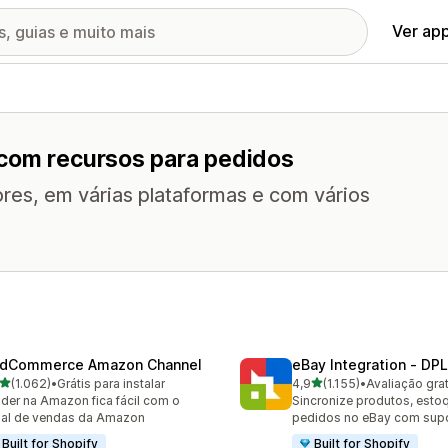
Ver ap
 com recursos para pedidos
res, em várias plataformas e com vários
dCommerce Amazon Channel
eBay Integration ‑ DPL
de 5 estrelas
de 5 estrelas
(1.062)
•
Grátis para instalar
4,9
(1.155)
•
Avaliação grat
2 avaliações ao todo
1155 avaliações ao todo
der na Amazon fica fácil com o
Sincronize produtos, esto
al de vendas da Amazon
pedidos no eBay com supo
Built for Shopify
Built for Shopify