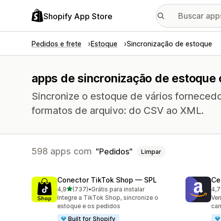
Shopify App Store
Pedidos e frete
Estoque
Sincronização de estoque
apps de sincronização de estoque
Sincronize o estoque de vários fornecedo
formatos de arquivo: do CSV ao XML.
598 apps com
Pedidos
Limpar
Conector TikTok Shop — SPL
Ce
de 5 estrelas
4,9
(737)
•
Grátis para instalar
4,7
737 avaliações ao todo
106
Integre a TikTok Shop, sincronize o
Ven
estoque e os pedidos
can
Built for Shopify