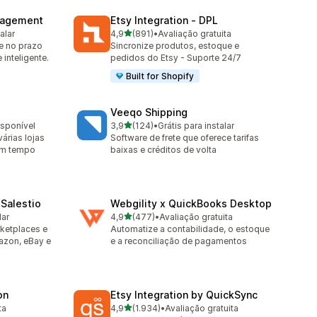
nagement
Etsy Integration ‑ DPL
de 5 estrelas
alar
4,9
(891)
•
Avaliação gratuita
891 avaliações ao todo
e no prazo
Sincronize produtos, estoque e
inteligente.
pedidos do Etsy - Suporte 24/7
Built for Shopify
Veeqo Shipping
de 5 estrelas
isponível
3,9
(124)
•
Grátis para instalar
124 avaliações ao todo
árias lojas
Software de frete que oferece tarifas
em tempo
baixas e créditos de volta
Salestio
Webgility x QuickBooks Desktop
de 5 estrelas
lar
4,9
(477)
•
Avaliação gratuita
477 avaliações ao todo
ketplaces e
Automatize a contabilidade, o estoque
azon, eBay e
e a reconciliação de pagamentos
on
Etsy Integration by QuickSync
de 5 estrelas
ta
4,9
(1.934)
•
Avaliação gratuita
1934 avaliações ao todo