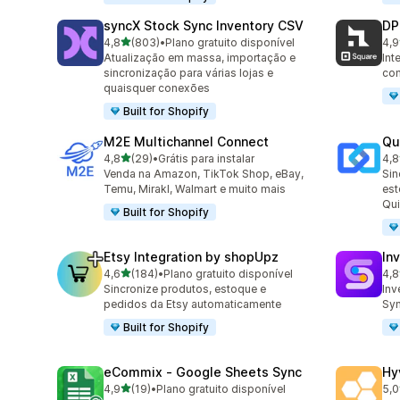
syncX Stock Sync Inventory CSV
DP
de 5 estrelas
4,8
(803)
•
Plano gratuito disponível
4,9
803 avaliações ao todo
219
Atualização em massa, importação e
Int
sincronização para várias lojas e
com
quaisquer conexões
Built for Shopify
M2E Multichannel Connect
Qu
de 5 estrelas
4,8
(29)
•
Grátis para instalar
4,8
29 avaliações ao todo
51 
Venda na Amazon, TikTok Shop, eBay,
Sin
Temu, Mirakl, Walmart e muito mais
est
Qu
Built for Shopify
Etsy Integration by shopUpz
In
de 5 estrelas
4,6
(184)
•
Plano gratuito disponível
4,8
184 avaliações ao todo
112
Sincronize produtos, estoque e
Inv
pedidos da Etsy automaticamente
Syn
Built for Shopify
eCommix ‑ Google Sheets Sync
Hy
de 5 estrelas
4,9
(19)
•
Plano gratuito disponível
5,0
19 avaliações ao todo
44 