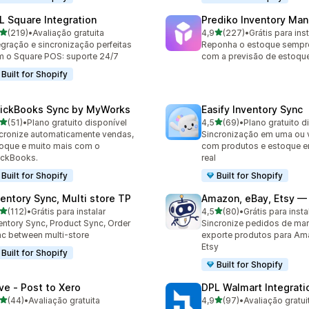
L Square Integration
Prediko Inventory Ma
de 5 estrelas
de 5 estrelas
(219)
•
Avaliação gratuita
4,9
(227)
•
Grátis para inst
 avaliações ao todo
227 avaliações ao todo
egração e sincronização perfeitas
Reponha o estoque sempr
 o Square POS: suporte 24/7
com a previsão de estoque 
Built for Shopify
ickBooks Sync by MyWorks
Easify Inventory Sync
de 5 estrelas
de 5 estrelas
(51)
•
Plano gratuito disponível
4,5
(69)
•
Plano gratuito d
avaliações ao todo
69 avaliações ao todo
cronize automaticamente vendas,
Sincronização em uma ou v
oque e muito mais com o
com produtos e estoque 
ickBooks.
real
Built for Shopify
Built for Shopify
ventory Sync, Multi store TP
Amazon, eBay, Etsy — 
de 5 estrelas
de 5 estrelas
(112)
•
Grátis para instalar
4,5
(80)
•
Grátis para insta
 avaliações ao todo
80 avaliações ao todo
entory Sync, Product Sync, Order
Sincronize pedidos de mar
c between multi-store
exporte produtos para Am
Etsy
Built for Shopify
Built for Shopify
ve ‑ Post to Xero
DPL Walmart Integrati
de 5 estrelas
de 5 estrelas
(44)
•
Avaliação gratuita
4,9
(97)
•
Avaliação gratui
avaliações ao todo
97 avaliações ao todo