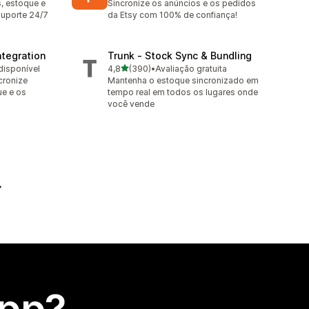
, estoque e
Sincronize os anúncios e os pedidos
uporte 24/7
da Etsy com 100% de confiança!
tegration
Trunk ‑ Stock Sync & Bundling
de 5 estrelas
disponível
4,8
(390)
•
Avaliação gratuita
390 avaliações ao todo
cronize
Mantenha o estoque sincronizado em
ue e os
tempo real em todos os lugares onde
você vende