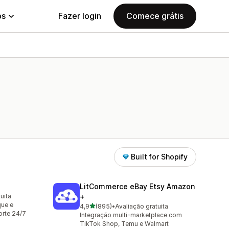
ps
Fazer login
Comece grátis
Built for Shopify
LitCommerce eBay Etsy Amazon
uita
+
que e
de 5 estrelas
4,9
(895)
•
Avaliação gratuita
895 avaliações ao todo
rte 24/7
Integração multi-marketplace com
TikTok Shop, Temu e Walmart