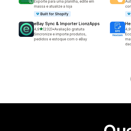
Exporte para uma planilha, edite em
Aut
massa e atualize a loja
con
Built for Shopify
eBay Sync & Importer LionzApps
He
de 5 estrelas
4,9
(232)
•
Avaliação gratuita
4,9
232 avaliações ao todo
102
Sincronize e importe produtos,
Ec
pedidos e estoque com o eBay
mas
dad