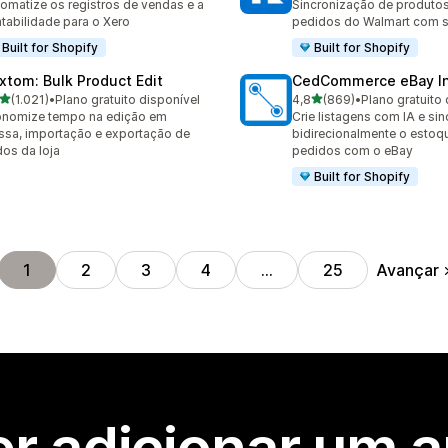
omatize os registros de vendas e a
Sincronização de produtos
tabilidade para o Xero
pedidos do Walmart com s
Built for Shopify
Built for Shopify
xtom: Bulk Product Edit
CedCommerce eBay In
de 5 estrelas
de 5 estrelas
(1.021)
•
Plano gratuito disponível
4,8
(869)
•
Plano gratuito 
1 avaliações ao todo
869 avaliações ao todo
onomize tempo na edição em
Crie listagens com IA e sin
sa, importação e exportação de
bidirecionalmente o estoq
os da loja
pedidos com o eBay
Built for Shopify
Avançar
1
2
3
4
…
25