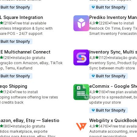
Built for Shopify
Built for Shopify
L Square Integration
Prediko Inventory Ma
de 5 estrelas
de 5 estrelas
(219)
•
Free trial available
4,9
(226)
•
Free to install
 total de avaliações
226 total de avaliações
mless Integration & Sync with
Restock On Time, Every T
are POS - 24/7 support
Smart Inventory Forecastin
Built for Shopify
E Multichannel Connect
Inventory Sync, Multi 
de 5 estrelas
de 5 estrelas
(29)
•
Instalação gratuita
4,8
(112)
•
Instalação gratu
total de avaliações
112 total de avaliações
egração com Amazon, eBay, TikTok
Inventory Sync, Product Sy
p, Temu, Kaufland
Sync between multi-store
Built for Shopify
Built for Shopify
eqo Shipping
eCommix ‑ Google Sh
de 5 estrelas
de 5 estrelas
(124)
•
Free to install
4,9
(19)
•
Free plan availab
 total de avaliações
19 total de avaliações
pping software offering low rates
Export to a spreadsheet, bu
 credits back
update your store
Built for Shopify
azon, eBay, Etsy — Salestio
Webgility x QuickBoo
de 5 estrelas
de 5 estrelas
(80)
•
Instalação gratuita
4,9
(476)
•
Free trial avail
total de avaliações
476 total de avaliações
idos marketplace, exporte
Automate accounting, inve
dutos para Amazon, eBay, Etsy
payout reconciliation