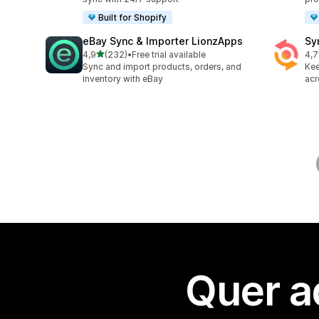
Built for Shopify
eBay Sync & Importer LionzApps
Sy
de 5 estrelas
4,9
(232)
•
Free trial available
4,7
232 total de avaliações
151
Sync and import products, orders, and
Kee
inventory with eBay
acr
Quer a