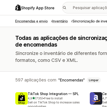
Shopify App Store
Encomendas e envio
Inventário
Sincronização de inve
Todas as aplicações de sincroniza
de encomendas
Sincronize o inventário de diferentes for
formatos, como CSV e XML.
597 aplicações com
Encomendas
Limpar
TikTok Shop Integration — SPL
Ce
de 5 estrelas
4,9
(735)
•
Free to install
4,7
735 total de avaliações
106
Sell on TikTok Shop to increase sales
Sel
opportunities
the