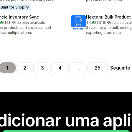
Built for Shopify
ncio Inventory Sync
Hextom: Bulk Product 
de 5 estrelas
de 5 estrelas
(151)
•
Free plan available
4,9
(1.018)
•
Free plan avai
 total de avaliações
1018 total de avaliações
p products and stock synced
Save time with bulk editing
oss multiple stores
exporting store data
Seguinte
1
2
3
4
…
25
dicionar uma apl