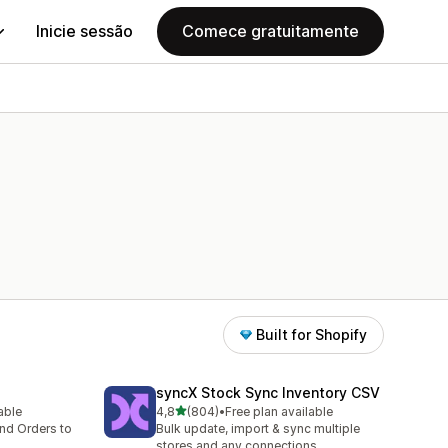
Inicie sessão
Comece gratuitamente
Built for Shopify
syncX Stock Sync Inventory CSV
de 5 estrelas
lable
4,8
(804)
•
Free plan available
804 total de avaliações
nd Orders to
Bulk update, import & sync multiple
stores and any connections