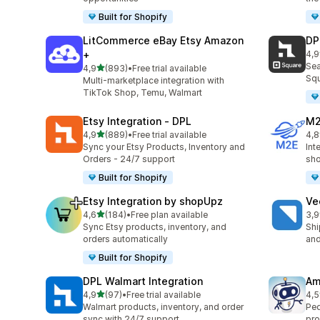
Built for Shopify
LitCommerce eBay Etsy Amazon
DP
+
4,9
219
Sea
de 5 estrelas
4,9
(893)
•
Free trial available
893 total de avaliações
Squ
Multi-marketplace integration with
TikTok Shop, Temu, Walmart
Etsy Integration ‑ DPL
M2
de 5 estrelas
4,9
(889)
•
Free trial available
4,8
889 total de avaliações
29 
Sync your Etsy Products, Inventory and
Int
Orders - 24/7 support
sho
Built for Shopify
Etsy Integration by shopUpz
Ve
de 5 estrelas
4,6
(184)
•
Free plan available
3,9
184 total de avaliações
124
Sync Etsy products, inventory, and
Shi
orders automatically
and
Built for Shopify
DPL Walmart Integration
Am
de 5 estrelas
4,9
(97)
•
Free trial available
4,5
97 total de avaliações
80 
Walmart products, inventory, and order
Ped
sync with 24/7 support
pro