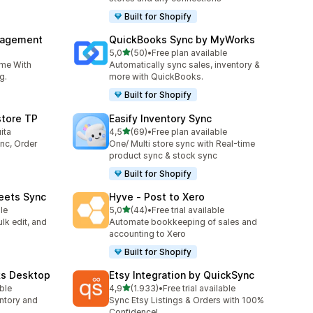
Built for Shopify
nagement
QuickBooks Sync by MyWorks
de 5 estrelas
5,0
(50)
•
Free plan available
50 total de avaliações
ime With
Automatically sync sales, inventory &
g.
more with QuickBooks.
Built for Shopify
store TP
Easify Inventory Sync
de 5 estrelas
ita
4,5
(69)
•
Free plan available
69 total de avaliações
nc, Order
One/ Multi store sync with Real-time
product sync & stock sync
Built for Shopify
eets Sync
Hyve ‑ Post to Xero
de 5 estrelas
le
5,0
(44)
•
Free trial available
44 total de avaliações
lk edit, and
Automate bookkeeping of sales and
accounting to Xero
Built for Shopify
ks Desktop
Etsy Integration by QuickSync
de 5 estrelas
able
4,9
(1.933)
•
Free trial available
1933 total de avaliações
ntory and
Sync Etsy Listings & Orders with 100%
Confidence!