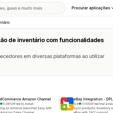
Procurar aplicações
ntário
ção de inventário com funcionalidades
necedores em diversas plataformas ao utilizar
dCommerce Amazon Channel
eBay Integration ‑ DPL
de 5 estrelas
de 5 estrelas
(1.061)
•
Free to install
4,9
(1.155)
•
Free trial avai
1 total de avaliações
1155 total de avaliações
ling on Amazon becomes Easy with
Sync products, Inventory a
 Amazon Sales Channel
eBay with 24/7 support