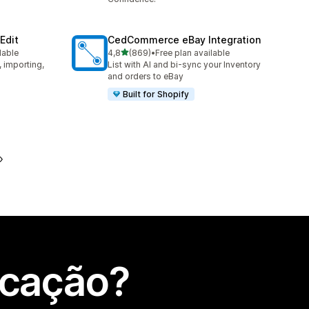
Edit
CedCommerce eBay Integration
de 5 estrelas
lable
4,8
(869)
•
Free plan available
869 total de avaliações
, importing,
List with AI and bi-sync your Inventory
and orders to eBay
Built for Shopify
icação?