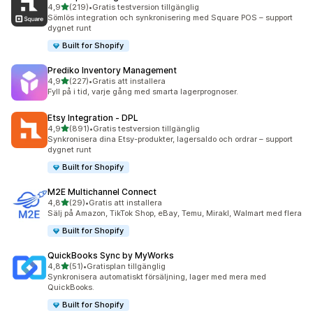
av 5 stjärnor
4,9
(219)
•
Gratis testversion tillgänglig
219 recensioner totalt
Sömlös integration och synkronisering med Square POS – support
dygnet runt
Built for Shopify
Prediko Inventory Management
av 5 stjärnor
4,9
(227)
•
Gratis att installera
227 recensioner totalt
Fyll på i tid, varje gång med smarta lagerprognoser.
Etsy Integration ‑ DPL
av 5 stjärnor
4,9
(891)
•
Gratis testversion tillgänglig
891 recensioner totalt
Synkronisera dina Etsy-produkter, lagersaldo och ordrar – support
dygnet runt
Built for Shopify
M2E Multichannel Connect
av 5 stjärnor
4,8
(29)
•
Gratis att installera
29 recensioner totalt
Sälj på Amazon, TikTok Shop, eBay, Temu, Mirakl, Walmart med flera
Built for Shopify
QuickBooks Sync by MyWorks
av 5 stjärnor
4,8
(51)
•
Gratisplan tillgänglig
51 recensioner totalt
Synkronisera automatiskt försäljning, lager med mera med
QuickBooks.
Built for Shopify