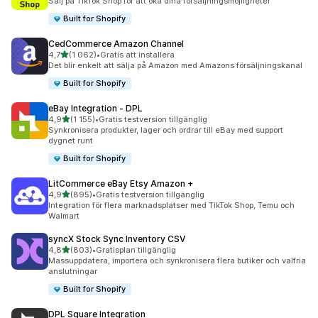
Sälj på TikTok Shop för att öka dina försäljningsmöjligheter
Built for Shopify
CedCommerce Amazon Channel
av 5 stjärnor
4,7
(1 062)
•
Gratis att installera
1062 recensioner totalt
Det blir enkelt att sälja på Amazon med Amazons försäljningskanal
Built for Shopify
eBay Integration ‑ DPL
av 5 stjärnor
4,9
(1 155)
•
Gratis testversion tillgänglig
1155 recensioner totalt
Synkronisera produkter, lager och ordrar till eBay med support
dygnet runt
Built for Shopify
LitCommerce eBay Etsy Amazon +
av 5 stjärnor
4,9
(895)
•
Gratis testversion tillgänglig
895 recensioner totalt
Integration för flera marknadsplatser med TikTok Shop, Temu och
Walmart
syncX Stock Sync Inventory CSV
av 5 stjärnor
4,8
(803)
•
Gratisplan tillgänglig
803 recensioner totalt
Massuppdatera, importera och synkronisera flera butiker och valfria
anslutningar
Built for Shopify
DPL Square Integration