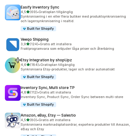
Easify Inventory Sync
av 5 stjärnor
4,5
(69)
•
Gratisplan tillgänglig
69 recensioner totalt
Synkronisering i en eller flera butiker med produktsynkronisering
och lagersynkronisering i realtid.
Built for Shopify
Veeqo Shipping
av 5 stjärnor
3,9
(124)
•
Gratis att installera
124 recensioner totalt
Fraktprogramvara som erbjuder låga priser och återbäring
Etsy Integration by shopUpz
av 5 stjärnor
4,6
(184)
•
Gratisplan tillgänglig
184 recensioner totalt
Synkronisera Etsy-produkter, lager och ordrar automatiskt
Built for Shopify
Inventory Sync, Multi store TP
av 5 stjärnor
4,8
(112)
•
Gratis att installera
112 recensioner totalt
Inventory Sync, Product Sync, Order Sync between multi-store
Built for Shopify
Amazon, eBay, Etsy — Salestio
av 5 stjärnor
4,5
(80)
•
Gratis att installera
80 recensioner totalt
Synkronisera marknadsplatsordrar, exportera produkter till Amazon,
eBay och Etsy