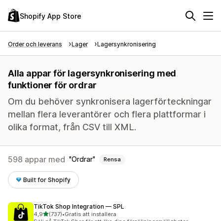
Shopify App Store
Order och leverans
Lager
Lagersynkronisering
Alla appar för lagersynkronisering med
funktioner för ordrar
Om du behöver synkronisera lagerförteckningar
mellan flera leverantörer och flera plattformar i
olika format, från CSV till XML.
598 appar med
Ordrar
Rensa
Built for Shopify
TikTok Shop Integration — SPL
av 5 stjärnor
4,9
(737)
•
Gratis att installera
737 recensioner totalt