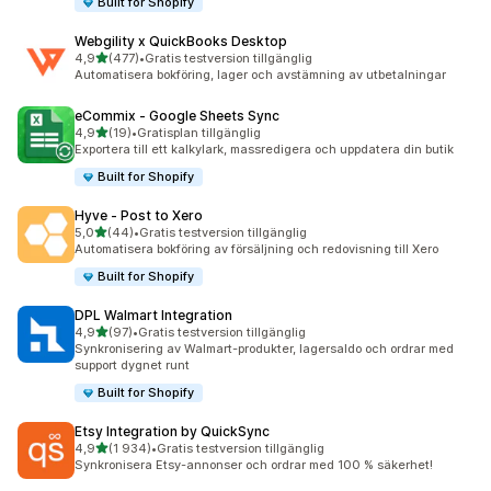
Built for Shopify
Webgility x QuickBooks Desktop
av 5 stjärnor
4,9
(477)
•
Gratis testversion tillgänglig
477 recensioner totalt
Automatisera bokföring, lager och avstämning av utbetalningar
eCommix ‑ Google Sheets Sync
av 5 stjärnor
4,9
(19)
•
Gratisplan tillgänglig
19 recensioner totalt
Exportera till ett kalkylark, massredigera och uppdatera din butik
Built for Shopify
Hyve ‑ Post to Xero
av 5 stjärnor
5,0
(44)
•
Gratis testversion tillgänglig
44 recensioner totalt
Automatisera bokföring av försäljning och redovisning till Xero
Built for Shopify
DPL Walmart Integration
av 5 stjärnor
4,9
(97)
•
Gratis testversion tillgänglig
97 recensioner totalt
Synkronisering av Walmart-produkter, lagersaldo och ordrar med
support dygnet runt
Built for Shopify
Etsy Integration by QuickSync
av 5 stjärnor
4,9
(1 934)
•
Gratis testversion tillgänglig
1934 recensioner totalt
Synkronisera Etsy-annonser och ordrar med 100 % säkerhet!