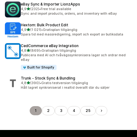
eBay Sync & Importer LionzApps
av 5 stjärnor
4,9
(232)
•
Free trial available
232 recensioner totalt
Sync and import products, orders, and inventory with eBay
Hextom: Bulk Product Edit
av 5 stjärnor
4,9
(1 021)
•
Gratisplan tillgänglig
1021 recensioner totalt
Spara tid med massredigering, import och export av butiksdata
CedCommerce eBay Integration
av 5 stjärnor
4,8
(869)
•
Gratisplan tillgänglig
869 recensioner totalt
Publicera med AI och tvåvägssynkronisera lager och ordrar med
eBay
Built for Shopify
Trunk ‑ Stock Sync & Bundling
av 5 stjärnor
4,8
(390)
•
Gratis testversion tillgänglig
390 recensioner totalt
Håll lagret synkroniserat i realtid överallt där du säljer
1
2
3
4
25