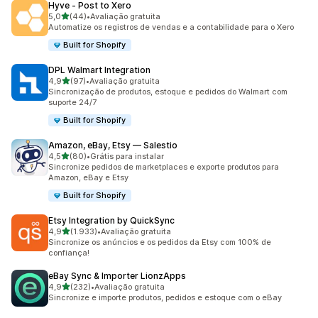
Hyve ‑ Post to Xero
de 5 estrelas
5,0
(44)
•
Avaliação gratuita
44 avaliações ao todo
Automatize os registros de vendas e a contabilidade para o Xero
Built for Shopify
DPL Walmart Integration
de 5 estrelas
4,9
(97)
•
Avaliação gratuita
97 avaliações ao todo
Sincronização de produtos, estoque e pedidos do Walmart com
suporte 24/7
Built for Shopify
Amazon, eBay, Etsy — Salestio
de 5 estrelas
4,5
(80)
•
Grátis para instalar
80 avaliações ao todo
Sincronize pedidos de marketplaces e exporte produtos para
Amazon, eBay e Etsy
Built for Shopify
Etsy Integration by QuickSync
de 5 estrelas
4,9
(1.933)
•
Avaliação gratuita
1933 avaliações ao todo
Sincronize os anúncios e os pedidos da Etsy com 100% de
confiança!
eBay Sync & Importer LionzApps
de 5 estrelas
4,9
(232)
•
Avaliação gratuita
232 avaliações ao todo
Sincronize e importe produtos, pedidos e estoque com o eBay