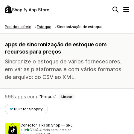
Shopify App Store
Pedidos e frete
Estoque
Sincronização de estoque
apps de sincronização de estoque com
recursos para preços
Sincronize o estoque de vários fornecedores,
em várias plataformas e com vários formatos
de arquivo: do CSV ao XML.
596 apps com
Preços
Limpar
Built for Shopify
Conector TikTok Shop — SPL
de 5 estrelas
4,9
(736)
•
Grátis para instalar
736 avaliações ao todo