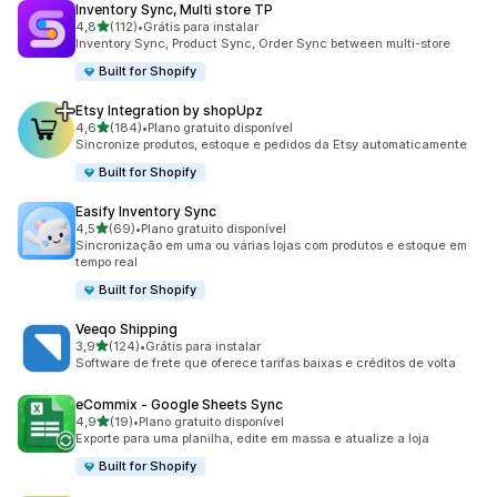
Inventory Sync, Multi store TP
de 5 estrelas
4,8
(112)
•
Grátis para instalar
112 avaliações ao todo
Inventory Sync, Product Sync, Order Sync between multi-store
Built for Shopify
Etsy Integration by shopUpz
de 5 estrelas
4,6
(184)
•
Plano gratuito disponível
184 avaliações ao todo
Sincronize produtos, estoque e pedidos da Etsy automaticamente
Built for Shopify
Easify Inventory Sync
de 5 estrelas
4,5
(69)
•
Plano gratuito disponível
69 avaliações ao todo
Sincronização em uma ou várias lojas com produtos e estoque em
tempo real
Built for Shopify
Veeqo Shipping
de 5 estrelas
3,9
(124)
•
Grátis para instalar
124 avaliações ao todo
Software de frete que oferece tarifas baixas e créditos de volta
eCommix ‑ Google Sheets Sync
de 5 estrelas
4,9
(19)
•
Plano gratuito disponível
19 avaliações ao todo
Exporte para uma planilha, edite em massa e atualize a loja
Built for Shopify