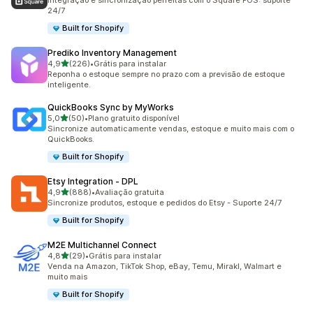
Integração e sincronização perfeitas com o Square POS: suporte
24/7
Built for Shopify
Prediko Inventory Management
de 5 estrelas
4,9
(226)
•
Grátis para instalar
226 avaliações ao todo
Reponha o estoque sempre no prazo com a previsão de estoque
inteligente.
QuickBooks Sync by MyWorks
de 5 estrelas
5,0
(50)
•
Plano gratuito disponível
50 avaliações ao todo
Sincronize automaticamente vendas, estoque e muito mais com o
QuickBooks.
Built for Shopify
Etsy Integration ‑ DPL
de 5 estrelas
4,9
(888)
•
Avaliação gratuita
888 avaliações ao todo
Sincronize produtos, estoque e pedidos do Etsy - Suporte 24/7
Built for Shopify
M2E Multichannel Connect
de 5 estrelas
4,8
(29)
•
Grátis para instalar
29 avaliações ao todo
Venda na Amazon, TikTok Shop, eBay, Temu, Mirakl, Walmart e
muito mais
Built for Shopify