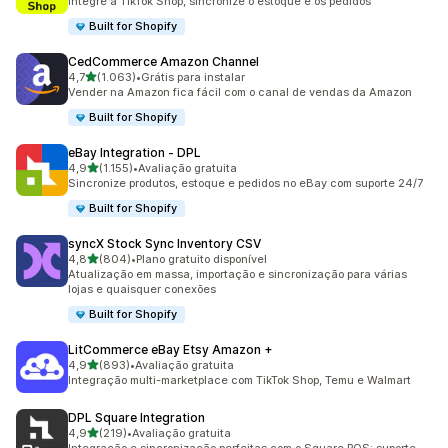
Integre a TikTok Shop, sincronize o estoque e os pedidos
Built for Shopify
CedCommerce Amazon Channel
de 5 estrelas
4,7
(1.063)
•
Grátis para instalar
1063 avaliações ao todo
Vender na Amazon fica fácil com o canal de vendas da Amazon
Built for Shopify
eBay Integration ‑ DPL
de 5 estrelas
4,9
(1.155)
•
Avaliação gratuita
1155 avaliações ao todo
Sincronize produtos, estoque e pedidos no eBay com suporte 24/7
Built for Shopify
syncX Stock Sync Inventory CSV
de 5 estrelas
4,8
(804)
•
Plano gratuito disponível
804 avaliações ao todo
Atualização em massa, importação e sincronização para várias
lojas e quaisquer conexões
Built for Shopify
LitCommerce eBay Etsy Amazon +
de 5 estrelas
4,9
(893)
•
Avaliação gratuita
893 avaliações ao todo
Integração multi-marketplace com TikTok Shop, Temu e Walmart
DPL Square Integration
de 5 estrelas
4,9
(219)
•
Avaliação gratuita
219 avaliações ao todo