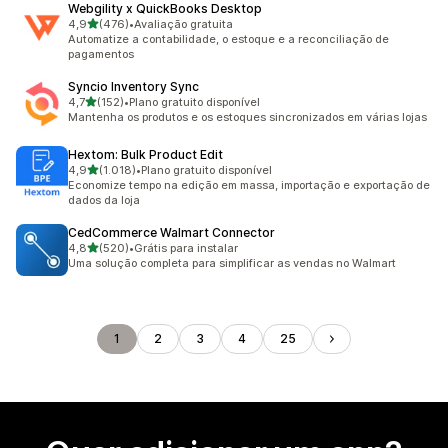
Webgility x QuickBooks Desktop
de 5 estrelas
4,9
(476)
•
Avaliação gratuita
476 avaliações ao todo
Automatize a contabilidade, o estoque e a reconciliação de
pagamentos
Syncio Inventory Sync
de 5 estrelas
4,7
(152)
•
Plano gratuito disponível
152 avaliações ao todo
Mantenha os produtos e os estoques sincronizados em várias lojas
Hextom: Bulk Product Edit
de 5 estrelas
4,9
(1.018)
•
Plano gratuito disponível
1018 avaliações ao todo
Economize tempo na edição em massa, importação e exportação de
dados da loja
CedCommerce Walmart Connector
de 5 estrelas
4,8
(520)
•
Grátis para instalar
520 avaliações ao todo
Uma solução completa para simplificar as vendas no Walmart
1
2
3
4
25