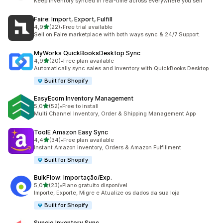
Keep inventory synced in real-time across everywhere you sell
Faire: Import, Export, Fulfill
de 5 estrelas
4,9
(22)
•
Free trial available
22 total de avaliações
Sell on Faire marketplace with both ways sync & 24/7 Support.
MyWorks QuickBooksDesktop Sync
de 5 estrelas
4,9
(20)
•
Free plan available
20 total de avaliações
Automatically sync sales and inventory with QuickBooks Desktop
Built for Shopify
EasyEcom Inventory Management
de 5 estrelas
5,0
(52)
•
Free to install
52 total de avaliações
Multi Channel Inventory, Order & Shipping Management App
ToolE Amazon Easy Sync
de 5 estrelas
4,4
(34)
•
Free plan available
34 total de avaliações
Instant Amazon inventory, Orders & Amazon Fulfillment
Built for Shopify
BulkFlow: Importação/Exp.
de 5 estrelas
5,0
(23)
•
Plano gratuito disponível
23 total de avaliações
Importe, Exporte, Migre e Atualize os dados da sua loja
Built for Shopify
Syncio Inventory Sync