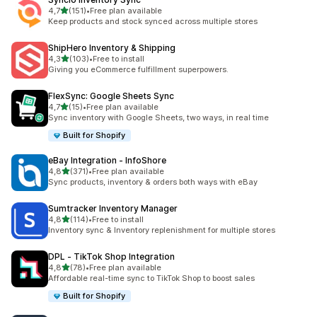
de 5 estrelas
4,7
(151)
•
Free plan available
151 total de avaliações
Keep products and stock synced across multiple stores
ShipHero Inventory & Shipping
de 5 estrelas
4,3
(103)
•
Free to install
103 total de avaliações
Giving you eCommerce fulfillment superpowers.
FlexSync: Google Sheets Sync
de 5 estrelas
4,7
(15)
•
Free plan available
15 total de avaliações
Sync inventory with Google Sheets, two ways, in real time
Built for Shopify
eBay Integration ‑ InfoShore
de 5 estrelas
4,8
(371)
•
Free plan available
371 total de avaliações
Sync products, inventory & orders both ways with eBay
Sumtracker Inventory Manager
de 5 estrelas
4,8
(114)
•
Free to install
114 total de avaliações
Inventory sync & Inventory replenishment for multiple stores
DPL ‑ TikTok Shop Integration
de 5 estrelas
4,8
(78)
•
Free plan available
78 total de avaliações
Affordable real-time sync to TikTok Shop to boost sales
Built for Shopify