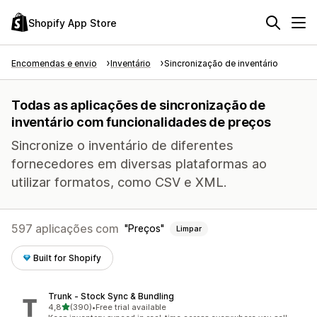
Shopify App Store
Encomendas e envio
Inventário
Sincronização de inventário
Todas as aplicações de sincronização de
inventário com funcionalidades de preços
Sincronize o inventário de diferentes
fornecedores em diversas plataformas ao
utilizar formatos, como CSV e XML.
597 aplicações com
Preços
Limpar
Built for Shopify
Trunk ‑ Stock Sync & Bundling
de 5 estrelas
4,8
(390)
•
Free trial available
390 total de avaliações