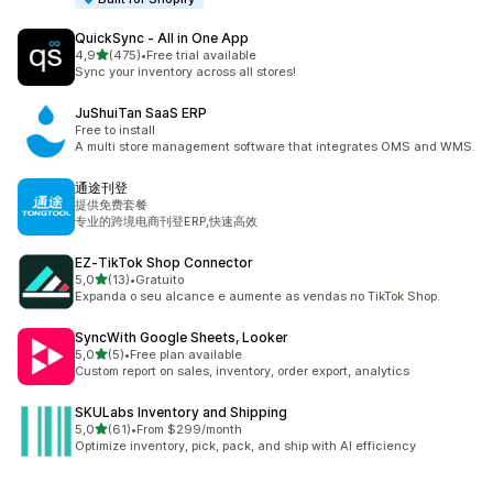
QuickSync ‑ All in One App
de 5 estrelas
4,9
(475)
•
Free trial available
475 total de avaliações
Sync your inventory across all stores!
JuShuiTan SaaS ERP
Free to install
A multi store management software that integrates OMS and WMS.
通途刊登
提供免费套餐
专业的跨境电商刊登ERP,快速高效
EZ‑TikTok Shop Connector
de 5 estrelas
5,0
(13)
•
Gratuito
13 total de avaliações
Expanda o seu alcance e aumente as vendas no TikTok Shop.
SyncWith Google Sheets, Looker
de 5 estrelas
5,0
(5)
•
Free plan available
5 total de avaliações
Custom report on sales, inventory, order export, analytics
SKULabs Inventory and Shipping
de 5 estrelas
5,0
(61)
•
From $299/month
61 total de avaliações
Optimize inventory, pick, pack, and ship with AI efficiency