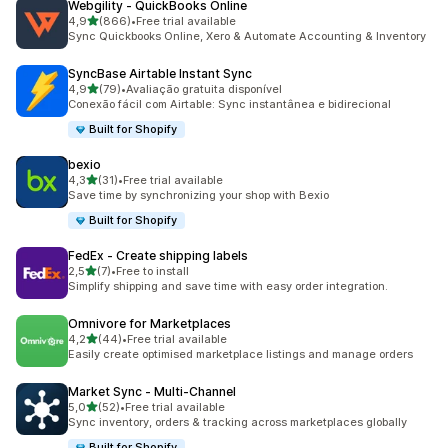
Webgility ‑ QuickBooks Online
de 5 estrelas
4,9
(866)
•
Free trial available
866 total de avaliações
Sync Quickbooks Online, Xero & Automate Accounting & Inventory
SyncBase Airtable Instant Sync
de 5 estrelas
4,9
(79)
•
Avaliação gratuita disponível
79 total de avaliações
Conexão fácil com Airtable: Sync instantânea e bidirecional
Built for Shopify
bexio
de 5 estrelas
4,3
(31)
•
Free trial available
31 total de avaliações
Save time by synchronizing your shop with Bexio
Built for Shopify
FedEx ‑ Create shipping labels
de 5 estrelas
2,5
(7)
•
Free to install
7 total de avaliações
Simplify shipping and save time with easy order integration.
Omnivore for Marketplaces
de 5 estrelas
4,2
(44)
•
Free trial available
44 total de avaliações
Easily create optimised marketplace listings and manage orders
Market Sync ‑ Multi‑Channel
de 5 estrelas
5,0
(52)
•
Free trial available
52 total de avaliações
Sync inventory, orders & tracking across marketplaces globally
Built for Shopify