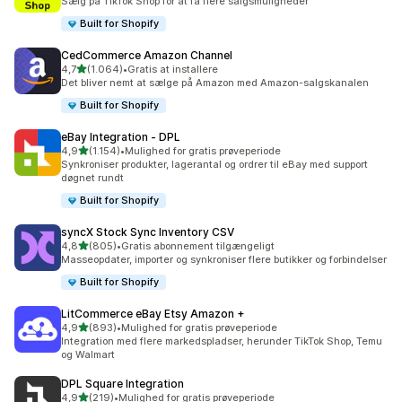
Sælg på TikTok Shop for at få flere salgsmuligheder
Built for Shopify
CedCommerce Amazon Channel
ud af 5 stjerner
4,7
(1.064)
•
Gratis at installere
1064 anmeldelser i alt
Det bliver nemt at sælge på Amazon med Amazon-salgskanalen
Built for Shopify
eBay Integration ‑ DPL
ud af 5 stjerner
4,9
(1.154)
•
Mulighed for gratis prøveperiode
1154 anmeldelser i alt
Synkroniser produkter, lagerantal og ordrer til eBay med support
døgnet rundt
Built for Shopify
syncX Stock Sync Inventory CSV
ud af 5 stjerner
4,8
(805)
•
Gratis abonnement tilgængeligt
805 anmeldelser i alt
Masseopdater, importer og synkroniser flere butikker og forbindelser
Built for Shopify
LitCommerce eBay Etsy Amazon +
ud af 5 stjerner
4,9
(893)
•
Mulighed for gratis prøveperiode
893 anmeldelser i alt
Integration med flere markedspladser, herunder TikTok Shop, Temu
og Walmart
DPL Square Integration
ud af 5 stjerner
4,9
(219)
•
Mulighed for gratis prøveperiode