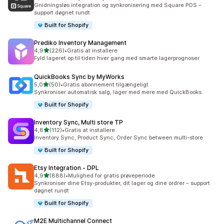
219 anmeldelser i alt
Gnidningsløs integration og synkronisering med Square POS –
support døgnet rundt
Built for Shopify
Prediko Inventory Management
ud af 5 stjerner
4,9
(226)
•
Gratis at installere
226 anmeldelser i alt
Fyld lageret op til tiden hver gang med smarte lagerprognoser.
QuickBooks Sync by MyWorks
ud af 5 stjerner
5,0
(50)
•
Gratis abonnement tilgængeligt
50 anmeldelser i alt
Synkroniser automatisk salg, lager med mere med QuickBooks.
Built for Shopify
Inventory Sync, Multi store TP
ud af 5 stjerner
4,8
(112)
•
Gratis at installere
112 anmeldelser i alt
Inventory Sync, Product Sync, Order Sync between multi-store
Built for Shopify
Etsy Integration ‑ DPL
ud af 5 stjerner
4,9
(888)
•
Mulighed for gratis prøveperiode
888 anmeldelser i alt
Synkroniser dine Etsy-produkter, dit lager og dine ordrer – support
døgnet rundt
Built for Shopify
M2E Multichannel Connect