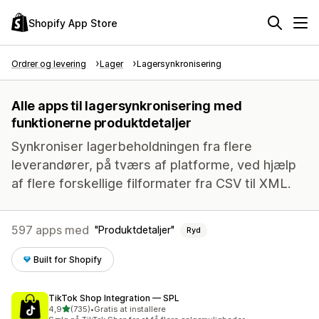
Shopify App Store
Ordrer og levering
Lager
Lagersynkronisering
Alle apps til lagersynkronisering med
funktionerne produktdetaljer
Synkroniser lagerbeholdningen fra flere
leverandører, på tværs af platforme, ved hjælp
af flere forskellige filformater fra CSV til XML.
597 apps med
Produktdetaljer
Ryd
Built for Shopify
TikTok Shop Integration — SPL
ud af 5 stjerner
4,9
(735)
•
Gratis at installere
735 anmeldelser i alt