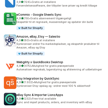
ud af 5 stjerner
3,9
(124)
•
Gratis at installere
124 anmeldelser i alt
Forsendelsessoftware, der tilbyder lave priser og kredit tilbage
eCommix ‑ Google Sheets Sync
ud af 5 stjerner
4,9
(19)
•
Gratis abonnement tilgængeligt
19 anmeldelser i alt
Eksportér til et regneark, masserediger og opdater din butik
Built for Shopify
Amazon, eBay, Etsy — Salestio
ud af 5 stjerner
4,5
(80)
•
Gratis at installere
80 anmeldelser i alt
Synkroniser ordrer fra markedspladser, og eksportér produkter til
Amazon, eBay og Etsy
Built for Shopify
Webgility x QuickBooks Desktop
ud af 5 stjerner
4,9
(475)
•
Mulighed for gratis prøveperiode
475 anmeldelser i alt
Automatiser regnskab, lagerstyring og afstemning af udbetalinger
Etsy Integration by QuickSync
ud af 5 stjerner
4,9
(1.932)
•
Mulighed for gratis prøveperiode
1932 anmeldelser i alt
Synkroniser Etsy-opslag og -ordrer med 100 % sikkerhed!
eBay Sync & Importer LionzApps
ud af 5 stjerner
4,9
(232)
•
Free trial available
232 anmeldelser i alt
Sync and import products, orders, and inventory with eBay