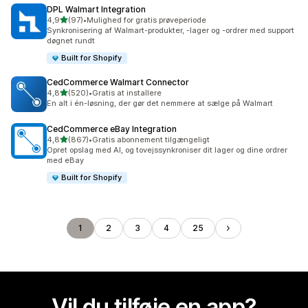
DPL Walmart Integration
ud af 5 stjerner
4,9
(97)
•
Mulighed for gratis prøveperiode
97 anmeldelser i alt
Synkronisering af Walmart-produkter, -lager og -ordrer med support
døgnet rundt
Built for Shopify
CedCommerce Walmart Connector
ud af 5 stjerner
4,8
(520)
•
Gratis at installere
520 anmeldelser i alt
En alt i én-løsning, der gør det nemmere at sælge på Walmart
CedCommerce eBay Integration
ud af 5 stjerner
4,8
(867)
•
Gratis abonnement tilgængeligt
867 anmeldelser i alt
Opret opslag med AI, og tovejssynkroniser dit lager og dine ordrer
med eBay
Built for Shopify
1
2
3
4
25
Vil du tilføje en app?