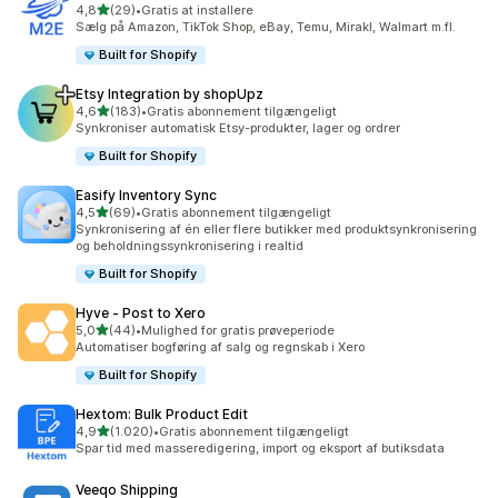
ud af 5 stjerner
4,8
(29)
•
Gratis at installere
29 anmeldelser i alt
Sælg på Amazon, TikTok Shop, eBay, Temu, Mirakl, Walmart m.fl.
Built for Shopify
Etsy Integration by shopUpz
ud af 5 stjerner
4,6
(183)
•
Gratis abonnement tilgængeligt
183 anmeldelser i alt
Synkroniser automatisk Etsy-produkter, lager og ordrer
Built for Shopify
Easify Inventory Sync
ud af 5 stjerner
4,5
(69)
•
Gratis abonnement tilgængeligt
69 anmeldelser i alt
Synkronisering af én eller flere butikker med produktsynkronisering
og beholdningssynkronisering i realtid
Built for Shopify
Hyve ‑ Post to Xero
ud af 5 stjerner
5,0
(44)
•
Mulighed for gratis prøveperiode
44 anmeldelser i alt
Automatiser bogføring af salg og regnskab i Xero
Built for Shopify
Hextom: Bulk Product Edit
ud af 5 stjerner
4,9
(1.020)
•
Gratis abonnement tilgængeligt
1020 anmeldelser i alt
Spar tid med masseredigering, import og eksport af butiksdata
Veeqo Shipping